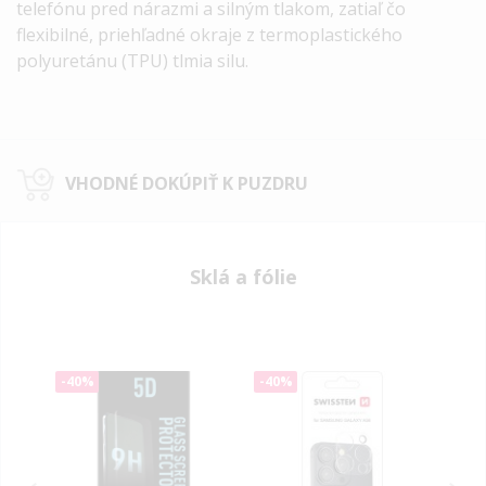
telefónu
pred nárazmi a silným tlakom, zatiaľ čo
flexibilné, priehľadné okraje z termoplastického
polyuretánu (TPU)
tlmia silu.
VHODNÉ DOKÚPIŤ K PUZDRU
Sklá a fólie
-40%
-40%
-40