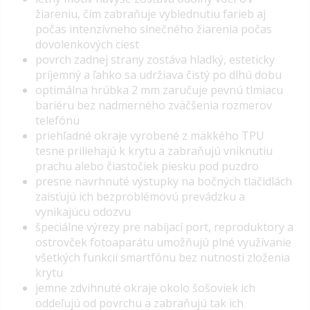
žiareniu
, čím zabraňuje vyblednutiu farieb aj
počas intenzívneho slnečného žiarenia počas
dovolenkových ciest
povrch zadnej strany zostáva hladký, esteticky
príjemný a ľahko sa udržiava čistý po dlhú dobu
optimálna hrúbka 2 mm zaručuje pevnú tlmiacu
bariéru bez nadmerného zväčšenia rozmerov
telefónu
priehľadné okraje vyrobené z mäkkého TPU
tesne priliehajú k krytu a zabraňujú vniknutiu
prachu alebo čiastočiek piesku pod puzdro
presne navrhnuté výstupky na bočných tlačidlách
zaisťujú ich bezproblémovú prevádzku a
vynikajúcu odozvu
špeciálne výrezy pre nabíjací port, reproduktory a
ostrovček fotoaparátu umožňujú plné využívanie
všetkých funkcií smartfónu bez nutnosti zloženia
krytu
jemne zdvihnuté okraje okolo šošoviek ich
oddeľujú od povrchu a zabraňujú tak ich