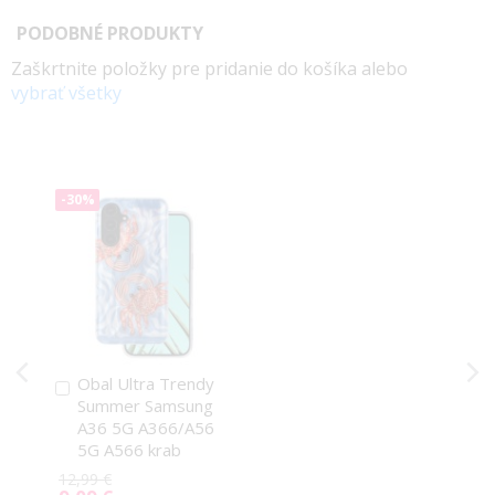
PODOBNÉ PRODUKTY
Zaškrtnite položky pre pridanie do košíka alebo
vybrať všetky
-30%
Obal Ultra Trendy
Pridať
Summer Samsung
do
A36 5G A366/A56
košíka
5G A566 krab
12,99 €