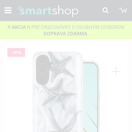
M
Hľadať
!! AKCIA
!!
PRE OBJEDNÁVKY S OSOBNÝM ODBEROM
DOPRAVA ZDARMA.
Preskočiť
-40%
na
koniec
galérie
obrázkov