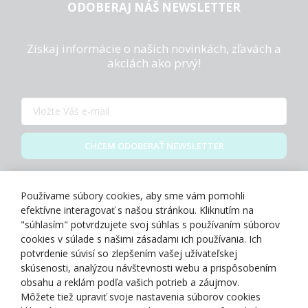
ODOBERAJ NÁŠ NEWSLETTER
Získaj informácie o našich novinkách, zľavách a
akciách ako prvý!
CHCEM ODOBERAŤ NEWSLETTER
Zásady spracovania osobných údajov
Používame súbory cookies, aby sme vám pomohli
efektívne interagovať s našou stránkou. Kliknutím na
"súhlasím" potvrdzujete svoj súhlas s používaním súborov
cookies v súlade s našimi zásadami ich používania. Ich
potvrdenie súvisí so zlepšením vašej užívateľskej
O NÁS
skúsenosti, analýzou návštevnosti webu a prispôsobením
obsahu a reklám podľa vašich potrieb a záujmov.
Môžete tiež upraviť svoje nastavenia súborov cookies
NAKUPOVANIE