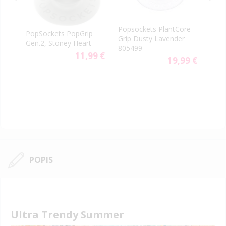
na
Popsockets PlantCore
PopSockets PopGrip
Pops
Grip Dusty Lavender
Gen.2, Stoney Heart
Lov
805499
11,99 €
19,99 €
9 €
79 €
ial
e
POPIS
Ultra Trendy Summer