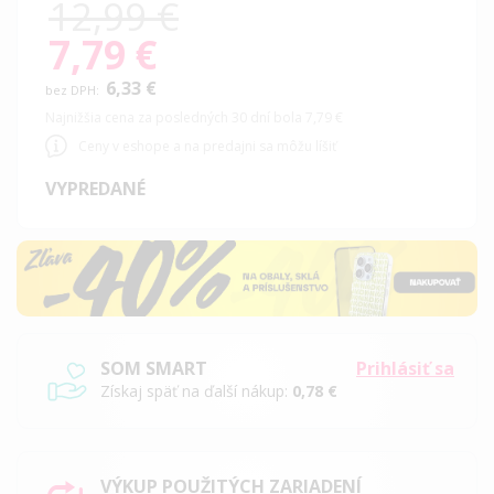
12,99 €
7,79 €
Special
Price
6,33 €
Najnižšia cena za posledných 30 dní bola 7,79 €
Ceny v eshope a na predajni sa môžu líšiť
VYPREDANÉ
SOM SMART
Prihlásiť sa
Získaj späť na ďalší nákup:
0,78 €
VÝKUP POUŽITÝCH ZARIADENÍ