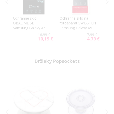
Ochranné sklo
Ochranné sklo na
Ochr
OBAL:ME 5D
fotoaparát SWISSTEN
Tact
6
Samsung Galaxy A56
Samsung Galaxy A56
2.5D
66
5G A566 čierne
5G A556
A56 
9 €
16,99 €
7,99 €
tran
9 €
10,19 €
4,79 €
al
Special
Special
Price
Price
Držiaky Popsockets