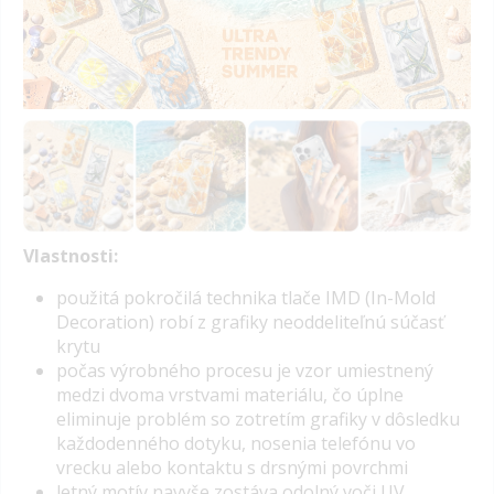
Vlastnosti:
p
oužitá pokročilá
technika tlače IMD
(In-Mold
Decoration) robí z grafiky neoddeliteľnú súčasť
krytu
počas výrobného procesu je vzor
umiestnený
medzi dvoma vrstvami materiálu
, čo úplne
eliminuje problém so zotretím grafiky v dôsledku
každodenného dotyku, nosenia telefónu vo
vrecku alebo kontaktu s drsnými povrchmi
letný motív navyše zostáva
odolný voči UV