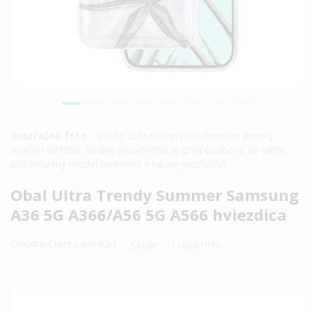
Ilustračné foto
. - môže zobrazovať príslušenstvo pre iný
model telefónu. Reálne prevedenie je prispôsobené na vami
požadovaný model (uvedený v názve produktu).
Preskočiť
Obal Ultra Trendy Summer Samsung
na
A36 5G A366/A56 5G A566 hviezdica
začiatok
galérie
Ohodnoť tento produkt
SKU
1110601976
obrázkov