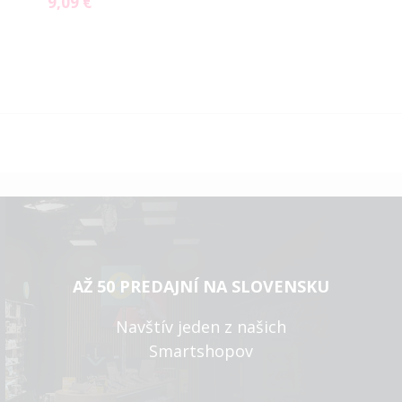
9,09 €
Special
Price
AŽ 50 PREDAJNÍ NA SLOVENSKU
Navštív jeden z našich
Smartshopov