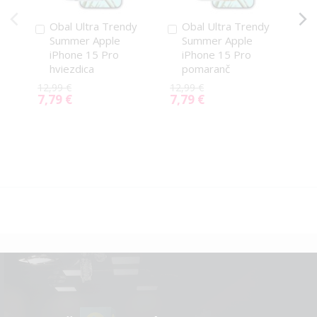
Obal Ultra Trendy
Obal Ultra Trendy
Pridať
Pridať
P
Summer Apple
Summer Apple
do
do
d
iPhone 15 Pro
iPhone 15 Pro
košíka
košíka
k
hviezdica
pomaranč
12,
7,
Spe
12,99 €
12,99 €
7,79 €
7,79 €
Pri
Special
Special
Price
Price