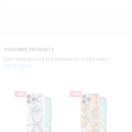
PODOBNÉ PRODUKTY
Zaškrtnite položky pre pridanie do košíka alebo
vybrať všetky
-40%
-40%
-4