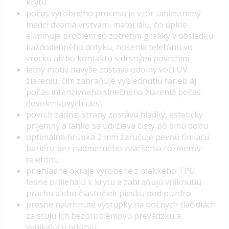
krytu
počas výrobného procesu je vzor
umiestnený
medzi dvoma vrstvami materiálu
, čo úplne
eliminuje problém so zotretím grafiky v dôsledku
každodenného dotyku, nosenia telefónu vo
vrecku alebo kontaktu s drsnými povrchmi
letný motív navyše zostáva
odolný voči UV
žiareniu
, čím zabraňuje vyblednutiu farieb aj
počas intenzívneho slnečného žiarenia počas
dovolenkových ciest
povrch zadnej strany zostáva hladký, esteticky
príjemný a ľahko sa udržiava čistý po dlhú dobu
optimálna hrúbka 2 mm zaručuje pevnú tlmiacu
bariéru bez nadmerného zväčšenia rozmerov
telefónu
priehľadné okraje vyrobené z mäkkého TPU
tesne priliehajú k krytu a zabraňujú vniknutiu
prachu alebo čiastočiek piesku pod puzdro
presne navrhnuté výstupky na bočných tlačidlách
zaisťujú ich bezproblémovú prevádzku a
vynikajúcu odozvu