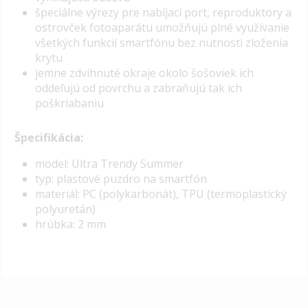
špeciálne výrezy pre nabíjací port, reproduktory a
ostrovček fotoaparátu umožňujú plné využívanie
všetkých funkcií smartfónu bez nutnosti zloženia
krytu
jemne zdvihnuté okraje okolo šošoviek ich
oddeľujú od povrchu a zabraňujú tak ich
poškriabaniu
Špecifikácia:
model: Ultra Trendy Summer
typ: plastové puzdro na smartfón
materiál: PC (polykarbonát), TPU (termoplastický
polyuretán)
hrúbka: 2 mm