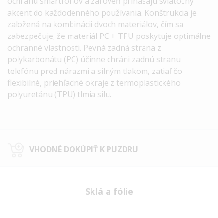
ochranu smartfónov a zároveň prinášajú sviatočný
akcent do každodenného používania.
Konštrukcia je
založená na kombinácii dvoch materiálov, čím sa
zabezpečuje, že materiál
PC + TPU
poskytuje optimálne
ochranné vlastnosti. Pevná zadná strana z
polykarbonátu (PC) účinne
chráni zadnú stranu
telefónu
pred nárazmi a silným tlakom, zatiaľ čo
flexibilné, priehľadné okraje z termoplastického
polyuretánu (TPU)
tlmia silu.
VHODNÉ DOKÚPIŤ K PUZDRU
Sklá a fólie