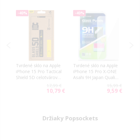
-40%
-40%
-40
le
Tvrdené sklo na Apple
Tvrdené sklo na Apple
Tvrd
on
iPhone 15 Pro Tactical
iPhone 15 Pro X-ONE
iPho
Shield 5D celotvárové
Asahi 9H Japan Quality
Impa
čierne
0.3mm
celo
9 €
17,99 €
15,99 €
9 €
10,79 €
9,59 €
al
Special
Special
Price
Price
Držiaky Popsockets