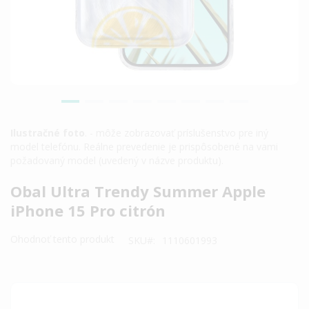
Ilustračné foto
. - môže zobrazovať príslušenstvo pre iný
model telefónu. Reálne prevedenie je prispôsobené na vami
požadovaný model (uvedený v názve produktu).
Preskočiť
Obal Ultra Trendy Summer Apple
na
iPhone 15 Pro citrón
začiatok
galérie
Ohodnoť tento produkt
SKU
1110601993
obrázkov