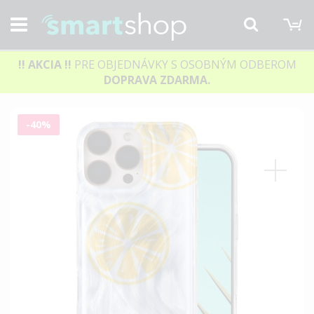
M
Hľadať
!! AKCIA
!!
PRE OBJEDNÁVKY S OSOBNÝM ODBEROM
DOPRAVA ZDARMA.
Preskočiť
-40%
na
koniec
galérie
obrázkov