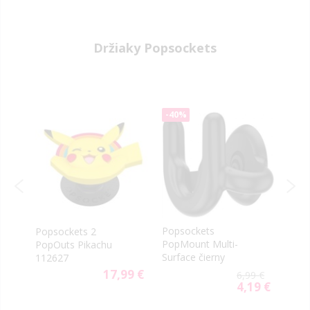
Držiaky Popsockets
-40%
Popsockets
Popsockets 2
Pops
PopMount Multi-
PopOuts Pikachu
Oil S
Surface čierny
112627
9 €
17,99 €
6,99 €
4,19 €
Special
Price