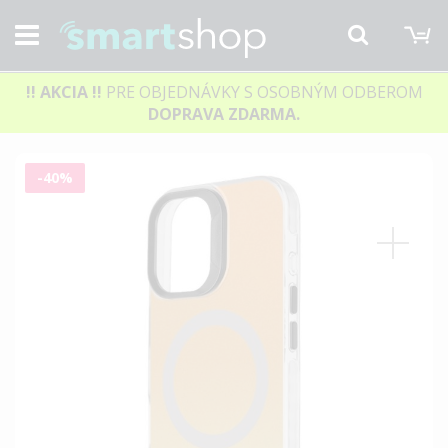
M
Hľadať
!! AKCIA
!!
PRE OBJEDNÁVKY S OSOBNÝM ODBEROM
DOPRAVA ZDARMA.
Preskočiť
-40%
na
koniec
galérie
obrázkov