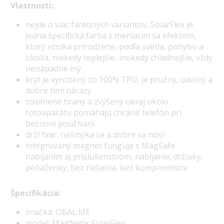
Vlastnosti:
nejde o viac farebných variantov, SolarFlex je
jedna špecifická farba s meniacim sa efektom,
ktorý vzniká prirodzene, podľa svetla, pohybu a
okolia, niekedy teplejšie, inokedy chladnejšie, vždy
nenápadne iný
kryt je vyrobený zo 100% TPU, je pružný, odolný a
dobre tlmí nárazy
zosilnené hrany a zvýšený okraj okolo
fotoaparátu pomáhajú chrániť telefón pri
bežnom používaní
drží tvar, nešmýka sa a dobre sa nosí
integrovaný magnet funguje s MagSafe
nabíjaním aj príslušenstvom, nabíjanie, držiaky,
peňaženky, bez riešenia, bez kompromisov
Špecifikácia:
značka: OBAL:ME
model: MagNetix SolarFlex