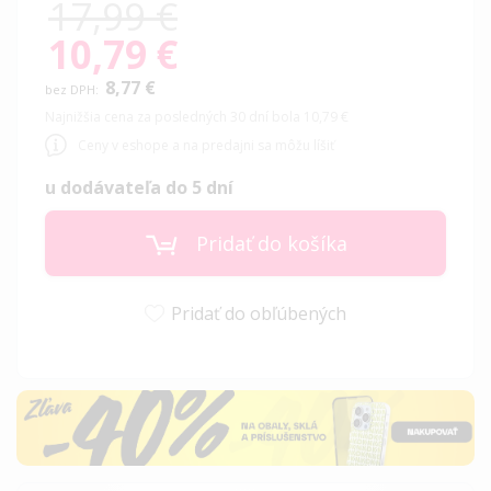
17,99 €
10,79 €
Special
Price
8,77 €
Najnižšia cena za posledných 30 dní bola 10,79 €
Ceny v eshope a na predajni sa môžu líšiť
u dodávateľa do 5 dní
Pridať do košíka
Pridať do obľúbených