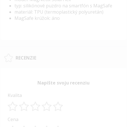
typ: silikónové puzdro na smartfón s MagSafe
materiál: TPU (termoplastický polyuretán)
MagSafe krúžok: áno
RECENZIE
Napíšte svoju recenziu
Kvalita
1
2
3
4
5
Cena
star
stars
stars
stars
stars