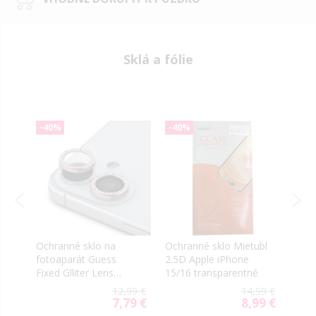
Sklá a fólie
-40%
-40%
-40
Ochranné sklo na
Ochranné sklo Mietubl
Ochr
fotoaparát Guess
2.5D Apple iPhone
Priv
Fixed Glliter Lens
15/16 transparentné
Appl
Protection Apple
čier
9 €
12,99 €
14,99 €
iPhone 16/16 Plus
9 €
7,79 €
8,99 €
al
Special
Special
GUCL162SGGP ružové
Price
Price