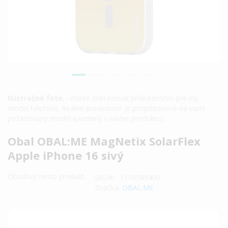
Ilustračné foto
. - môže zobrazovať príslušenstvo pre iný
model telefónu. Reálne prevedenie je prispôsobené na vami
požadovaný model (uvedený v názve produktu).
Preskočiť
Obal OBAL:ME MagNetix SolarFlex
na
Apple iPhone 16 sivý
začiatok
galérie
Ohodnoť tento produkt
SKU
1110589400
obrázkov
Značka:
OBAL:ME