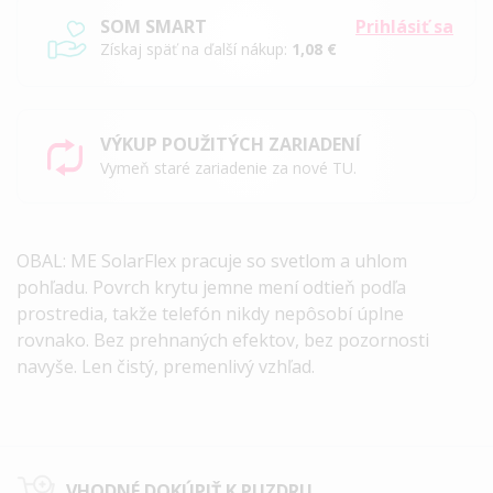
SOM SMART
Prihlásiť sa
Získaj späť na ďalší nákup:
1,08 €
VÝKUP POUŽITÝCH ZARIADENÍ
Vymeň staré zariadenie za nové TU.
OBAL: ME SolarFlex pracuje so svetlom a uhlom
pohľadu. Povrch krytu jemne mení odtieň podľa
prostredia, takže telefón nikdy nepôsobí úplne
rovnako. Bez prehnaných efektov, bez pozornosti
navyše. Len čistý, premenlivý vzhľad.
VHODNÉ DOKÚPIŤ K PUZDRU