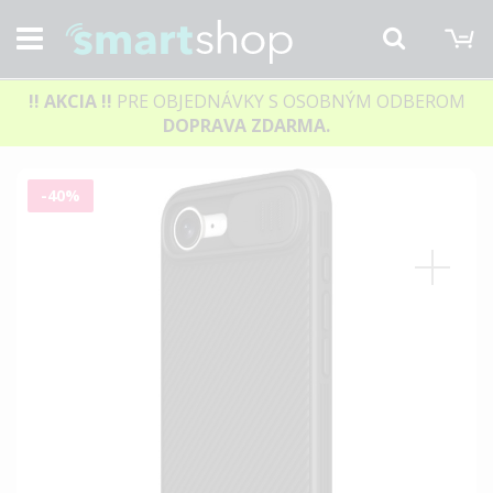
M
Hľadať
!! AKCIA
!!
PRE OBJEDNÁVKY S OSOBNÝM ODBEROM
DOPRAVA ZDARMA.
Preskočiť
-40%
na
koniec
galérie
obrázkov