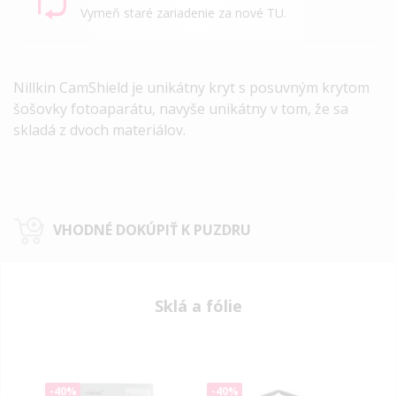
Vymeň staré zariadenie za nové TU.
Nillkin CamShield je unikátny kryt s posuvným krytom
šošovky fotoaparátu, navyše unikátny v tom, že sa
skladá z dvoch materiálov.
VHODNÉ DOKÚPIŤ K PUZDRU
Sklá a fólie
-40%
-40%
-40