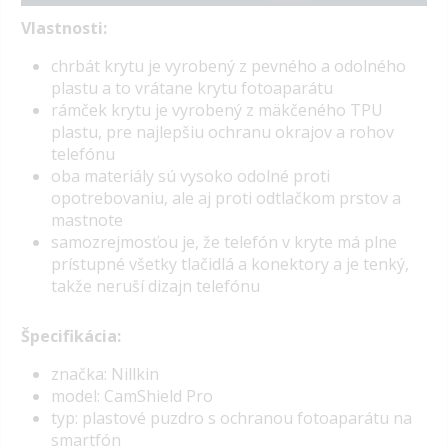
Vlastnosti:
chrbát krytu je vyrobený z pevného a odolného
plastu a to vrátane krytu fotoaparátu
rámček krytu je vyrobený z mäkčeného TPU
plastu, pre najlepšiu ochranu okrajov a rohov
telefónu
oba materiály sú vysoko odolné proti
opotrebovaniu, ale aj proti odtlačkom prstov a
mastnote
samozrejmosťou je, že telefón v kryte má plne
prístupné všetky tlačidlá a konektory a je tenký,
takže neruší dizajn telefónu
Špecifikácia:
značka: Nillkin
model: CamShield Pro
typ: plastové puzdro s ochranou fotoaparátu na
smartfón