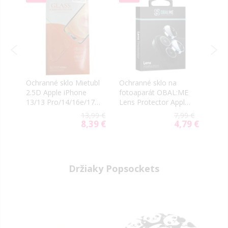
ll
Ochranné sklo Mietubl
Ochranné sklo na
Ochr
2.5D Apple iPhone
fotoaparát OBAL:ME
Glue
13/13 Pro/14/16e/17e
Lens Protector Apple
Appl
transparentné
iPhone 16e/17e
13/1
9 €
13,99 €
7,99 €
matné čierne
čier
9 €
8,39 €
4,79 €
al
Special
Special
Price
Price
Držiaky Popsockets