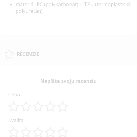
materiál: PC (polykarbonát) + TPU (termoplastický
polyuretán)
RECENZIE
Napíšte svoju recenziu
Cena
1
2
3
4
5
Kvalita
star
stars
stars
stars
stars