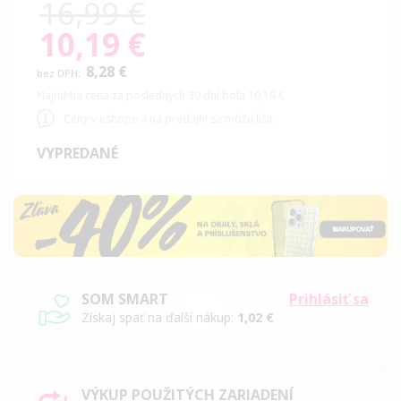
16,99 €
10,19 €
Special
Price
8,28 €
Najnižšia cena za posledných 30 dní bola 10,19 €
Ceny v eshope a na predajni sa môžu líšiť
VYPREDANÉ
SOM SMART
Prihlásiť sa
Získaj späť na ďalší nákup:
1,02 €
VÝKUP POUŽITÝCH ZARIADENÍ