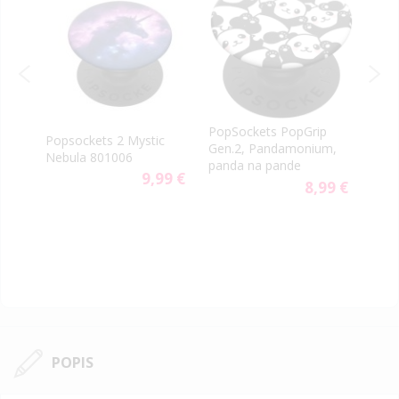
p
PopSockets PopGrip
Pops
Popsockets 2 Mystic
Gen.2, Pandamonium,
Vapo
Nebula 801006
c
panda na pande
112
9,99 €
99 €
8,99 €
POPIS