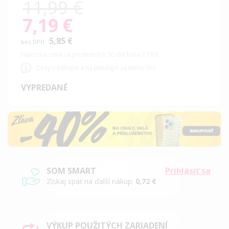
11,99 €
7,19 €
Special
Price
5,85 €
Najnižšia cena za posledných 30 dní bola 7,19 €
Ceny v eshope a na predajni sa môžu líšiť
VYPREDANÉ
SOM SMART
Prihlásiť sa
Získaj späť na ďalší nákup:
0,72 €
VÝKUP POUŽITÝCH ZARIADENÍ