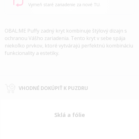
Vymeň staré zariadenie za nové TU.
OBAL:ME Puffy zadný kryt kombinuje štýlový dizajn s
ochranou Vášho zariadenia.
Tento kryt v sebe spája
niekoľko prvkov, ktoré vytvárajú perfektnú kombináciu
funkcionality a estetiky.
VHODNÉ DOKÚPIŤ K PUZDRU
Sklá a fólie