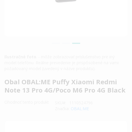
Ilustračné foto
. - môže zobrazovať príslušenstvo pre iný
model telefónu. Reálne prevedenie je prispôsobené na vami
požadovaný model (uvedený v názve produktu).
Preskočiť
Obal OBAL:ME Puffy Xiaomi Redmi
na
Note 13 Pro 4G/Poco M6 Pro 4G Black
začiatok
galérie
Ohodnoť tento produkt
SKU
1110524796
obrázkov
Značka:
OBAL:ME