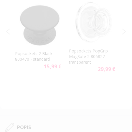
-40
PopS
Popsockets PopGrip
rn
Popsockets 2 Black
vent
MagSafe 2 806827
800470 - standard
aute
transparent
9 €
15,99 €
29,99 €
POPIS