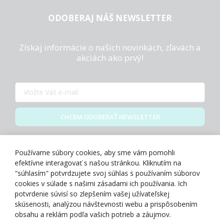
ODOBERAJ NÁŠ NEWSLETTER
Získaj informácie o našich novinkách, zľavách a
akciách ako prvý!
CHCEM ODOBERAŤ NEWSLETTER
Zásady spracovania osobných údajov
Používame súbory cookies, aby sme vám pomohli
efektívne interagovať s našou stránkou. Kliknutím na
"súhlasím" potvrdzujete svoj súhlas s používaním súborov
cookies v súlade s našimi zásadami ich používania. Ich
potvrdenie súvisí so zlepšením vašej užívateľskej
O NÁS
skúsenosti, analýzou návštevnosti webu a prispôsobením
obsahu a reklám podľa vašich potrieb a záujmov.