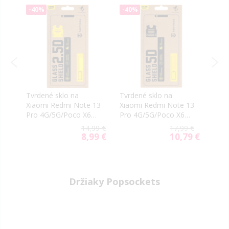
-40%
-40%
-40
R
Tvrdené sklo na
Tvrdené sklo na
Bests
Xiaomi Redmi Note 13
Xiaomi Redmi Note 13
Hybr
ck
Pro 4G/5G/Poco X6
Pro 4G/5G/Poco X6
Redm
5G Tactical Shield
5G Tactical Shield 5D
Pro 
9 €
14,99 €
17,99 €
2.5D
celotvárové čierne
4G
99 €
8,99 €
10,79 €
ial
Special
Special
e
Price
Price
Držiaky Popsockets