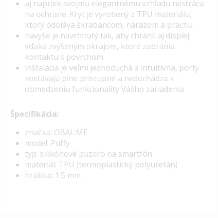
aj napriek svojmu elegantnému vzhľadu nestráca
na ochrane. Kryt je vyrobený z TPU materiálu,
ktorý odoláva škrabancom, nárazom a prachu
navyše je navrhnutý tak, aby chránil aj displej
vďaka zvýšeným okrajom, ktoré zabránia
kontaktu s povrchom
inštalácia je veľmi jednoduchá a intuitívna, porty
zostávajú plne prístupné a nedochádza k
obmedzeniu funkcionality Vášho zariadenia
Špecifikácia:
značka: OBAL:ME
model: Puffy
typ: silikónové puzdro na smartfón
materiál: TPU (termoplastický polyuretán)
hrúbka: 1.5 mm