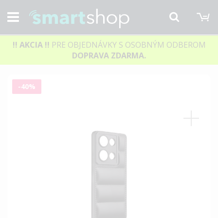
M
Hľadať
!! AKCIA
!!
PRE OBJEDNÁVKY S OSOBNÝM ODBEROM
DOPRAVA ZDARMA.
Preskočiť
-40%
na
koniec
galérie
obrázkov