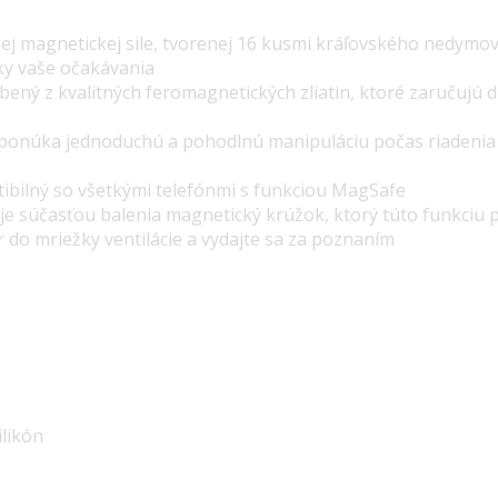
ej magnetickej sile, tvorenej 16 kusmi kráľovského nedym
tky vaše očakávania
bený z kvalitných feromagnetických zliatin, ktoré zaručujú d
ponúka jednoduchú a pohodlnú manipuláciu počas riadenia a
tibilný so všetkými telefónmi s funkciou MagSafe
 je súčasťou balenia magnetický krúžok, ktorý túto funkciu 
 do mriežky ventilácie a vydajte sa za poznaním
ilikón