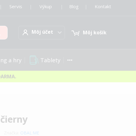
|
Servis
|
Výkup
|
Blog
|
Kontakt
Môj účet
Hľadať
Môj účet
Môj košík
Tablety
ng a hry
DARMA.
čierny
Značka:
OBAL:ME