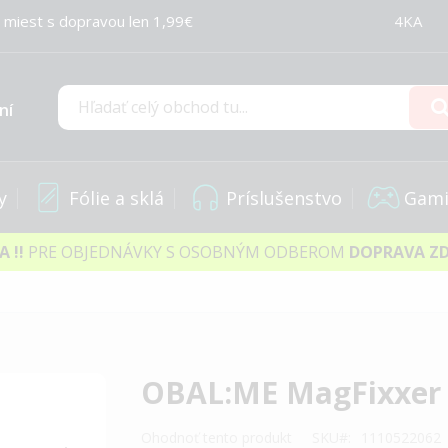
 miest s dopravou len 1,99€
4KA
ní
Hľadať
y
Fólie a sklá
Príslušenstvo
Gami
IA
!!
PRE OBJEDNÁVKY S OSOBNÝM ODBEROM
DOPRAVA Z
OBAL:ME MagFixxer 
Ohodnoť tento produkt
SKU
1110522062