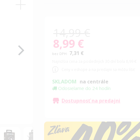
14,99 €
8,99 €
Special
Price
7,31 €
Najnižšia cena za posledných 30 dní bola 8,99 €
Ceny v eshope a na predajni sa môžu líšiť
SKLADOM
na centrále
Odosielame do 24 hodín
Dostupnosť na predajni