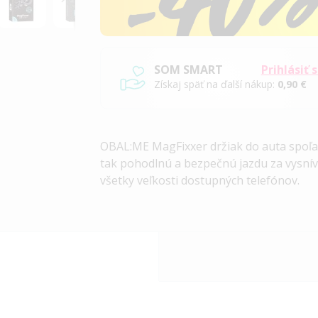
SOM SMART
Prihlásiť 
Získaj späť na ďalší nákup:
0,90 €
OBAL:ME MagFixxer držiak do auta spoľahl
tak pohodlnú a bezpečnú jazdu za vysní
všetky veľkosti dostupných telefónov.