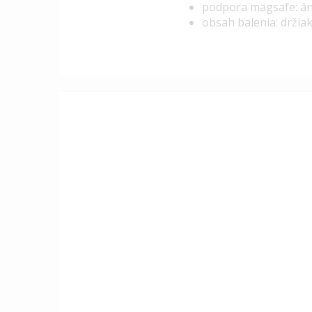
podpora magsafe: á
obsah balenia: držia