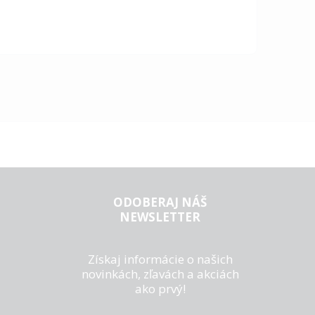
ODOBERAJ NÁŠ
NEWSLETTER
Získaj informácie o našich
novinkách, zľavách a akciách
ako prvý!