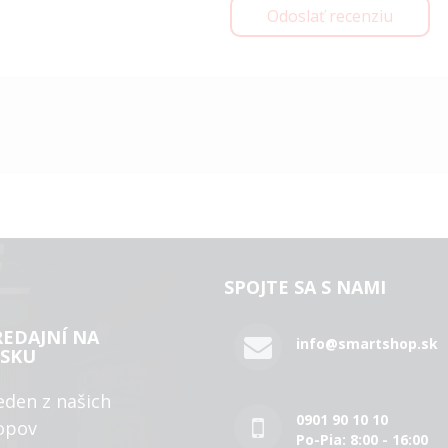
Odoslať recenziu
SPOJTE SA S NAMI
REDAJNÍ NA
info@smartshop.sk
SKU
eden z našich
0901 90 10 10
opov
Po-Pia: 8:00 - 16:00