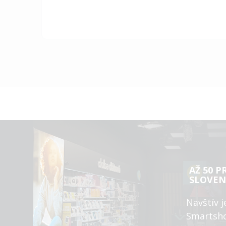
AŽ 50 P
SLOVEN
Navštív j
Smartsh