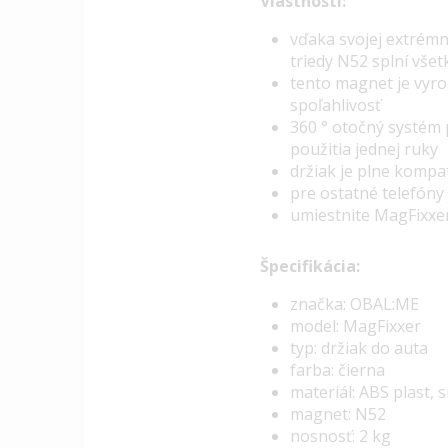
Vlastnosti:
vďaka svojej extrémn
triedy N52 splní vše
tento magnet je vyro
spoľahlivosť
360 ° otočný systém 
použitia jednej ruky
držiak je plne kompa
pre ostatné telefóny
umiestnite MagFixxer
Špecifikácia:
značka: OBAL:ME
model: MagFixxer
typ: držiak do auta
farba: čierna
materiál: ABS plast, s
magnet: N52
nosnosť: 2 kg