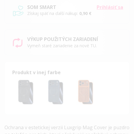
SOM SMART
Prihlásiť sa
Získaj späť na ďalší nákup:
0,90 €
VÝKUP POUŽITÝCH ZARIADENÍ
Vymeň staré zariadenie za nové TU.
Produkt v inej farbe
Ochrana v estetickej verzii
Luxgrip Mag Cover je puzdro