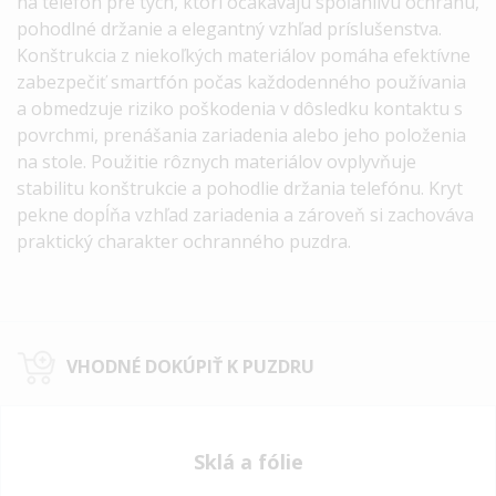
na telefón pre tých, ktorí očakávajú spoľahlivú ochranu,
pohodlné držanie a elegantný vzhľad príslušenstva.
Konštrukcia z niekoľkých materiálov pomáha efektívne
zabezpečiť smartfón počas každodenného používania
a obmedzuje riziko poškodenia v dôsledku kontaktu s
povrchmi, prenášania zariadenia alebo jeho položenia
na stole.
Použitie rôznych materiálov ovplyvňuje
stabilitu konštrukcie a pohodlie držania telefónu. Kryt
pekne dopĺňa vzhľad zariadenia a zároveň si zachováva
praktický charakter ochranného puzdra.
VHODNÉ DOKÚPIŤ K PUZDRU
Sklá a fólie