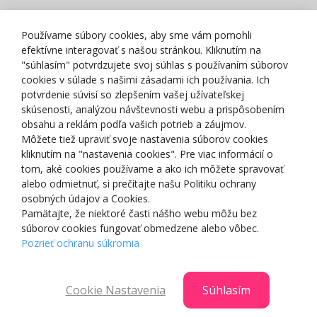
Zásady spracovania osobných údajov
Používame súbory cookies, aby sme vám pomohli
efektívne interagovať s našou stránkou. Kliknutím na
"súhlasím" potvrdzujete svoj súhlas s používaním súborov
cookies v súlade s našimi zásadami ich používania. Ich
potvrdenie súvisí so zlepšením vašej užívateľskej
O NÁS
skúsenosti, analýzou návštevnosti webu a prispôsobením
obsahu a reklám podľa vašich potrieb a záujmov.
Môžete tiež upraviť svoje nastavenia súborov cookies
NAKUPOVANIE
kliknutím na "nastavenia cookies". Pre viac informácií o
tom, aké cookies používame a ako ich môžete spravovať
ZÁKAZNÍCKA ZÓNA
alebo odmietnuť, si prečítajte našu Politiku ochrany
osobných údajov a Cookies.
Pamätajte, že niektoré časti nášho webu môžu bez
NAŠE OCENENIA
súborov cookies fungovať obmedzene alebo vôbec.
Pozrieť ochranu súkromia
Cookie Nastavenia
Súhlasím
© 2025 Smartshop