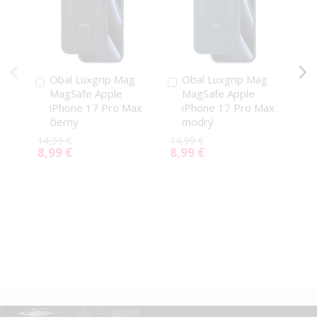
Obal Luxgrip Mag
Obal Luxgrip Mag
Pridať
Pridať
P
MagSafe Apple
MagSafe Apple
do
do
d
iPhone 17 Pro Max
iPhone 17 Pro Max
košíka
košíka
k
čierny
modrý
14,99 €
14,99 €
14,
8,99 €
8,99 €
8,
Special
Special
Spe
Price
Price
Pri