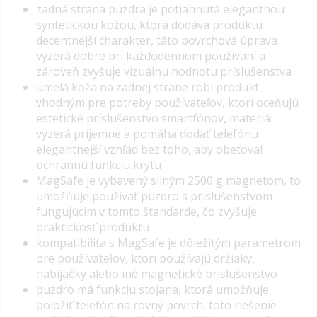
z
adná strana puzdra je potiahnutá elegantnou
syntetickou kožou, ktorá dodáva produktu
decentnejší charakter, t
áto povrchová úprava
vyzerá dobre pri každodennom používaní a
zároveň zvyšuje vizuálnu hodnotu príslušenstva
umelá koža na zadnej strane robí produkt
vhodným pre potreby používateľov, ktorí oceňujú
estetické príslušenstvo smartfónov, materiál
vyzerá príjemne
a pomáha dodať telefónu
elegantnejší vzhľad bez toho, aby obetoval
ochrannú funkciu krytu
MagSafe je vybavený silným 2500 g magnetom, to
umožňuje používať puzdro s príslušenstvom
fungujúcim v tomto štandarde, čo zvyšuje
praktickosť produktu
kompatibilita s MagSafe je dôležitým parametrom
pre používateľov, ktorí používajú držiaky,
nabíjačky alebo iné magnetické príslušenstvo
puzdro má funkciu stojana, ktorá umožňuje
položiť telefón na rovný povrch, toto riešenie