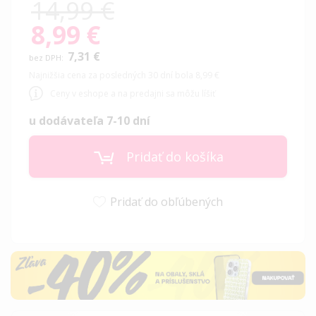
14,99 €
8,99 €
Special
Price
7,31 €
Najnižšia cena za posledných 30 dní bola 8,99 €
Ceny v eshope a na predajni sa môžu líšiť
u dodávateľa 7-10 dní
Pridať do košíka
Pridať do obľúbených