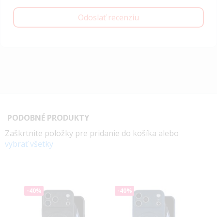
Odoslať recenziu
PODOBNÉ PRODUKTY
Zaškrtnite položky pre pridanie do košíka alebo
vybrať všetky
-40%
-40%
-4