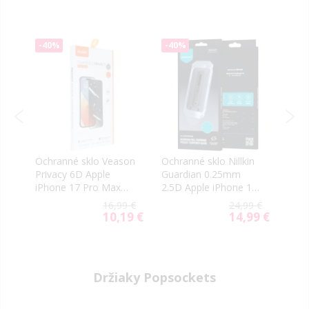
-40%
-40%
-40
Ochranné sklo Veason
Ochranné sklo Nillkin
Ochr
Privacy 6D Apple
Guardian 0.25mm
foto
17
iPhone 17 Pro Max
2.5D Apple iPhone 17
Guar
čierne
Pro Max čierne (s
17 P
9 €
16,99 €
24,99 €
aplikátorom)
9 €
10,19 €
14,99 €
al
Special
Special
Price
Price
Držiaky Popsockets