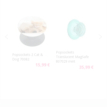
Popsockets
PopS
Popsockets 2 Cat &
Translucent MagSafe
Gen.
Dog 70082
807029 mint
Minn
9 €
15,99 €
35,99 €