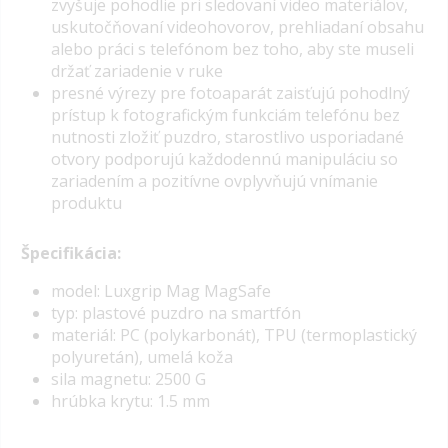
zvyšuje pohodlie pri sledovaní video materiálov,
uskutočňovaní videohovorov, prehliadaní obsahu
alebo práci s telefónom bez toho, aby ste museli
držať zariadenie v ruke
presné výrezy pre fotoaparát zaisťujú pohodlný
prístup k fotografickým funkciám telefónu bez
nutnosti zložiť puzdro, starostlivo usporiadané
otvory podporujú každodennú manipuláciu so
zariadením a pozitívne ovplyvňujú vnímanie
produktu
Špecifikácia:
model: Luxgrip Mag MagSafe
typ: plastové puzdro na smartfón
materiál: PC (polykarbonát), TPU (termoplastický
polyuretán), umelá koža
sila magnetu: 2500 G
hrúbka krytu: 1.5 mm