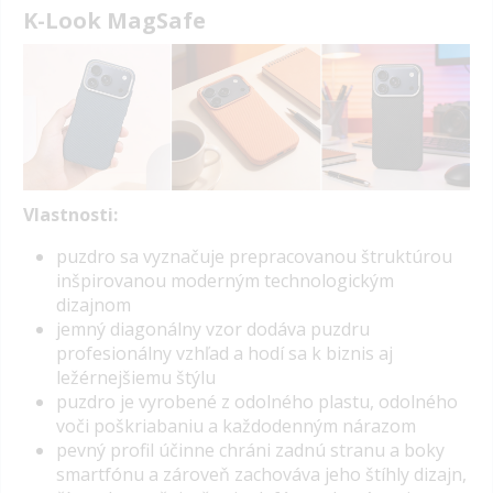
K-Look MagSafe
Vlastnosti:
puzdro sa vyznačuje prepracovanou štruktúrou
inšpirovanou moderným technologickým
dizajnom
jemný diagonálny vzor dodáva puzdru
profesionálny vzhľad a hodí sa k biznis aj
ležérnejšiemu štýlu
puzdro je vyrobené z odolného plastu, odolného
voči poškriabaniu a každodenným nárazom
pevný profil účinne chráni zadnú stranu a boky
smartfónu a zároveň zachováva jeho štíhly dizajn,