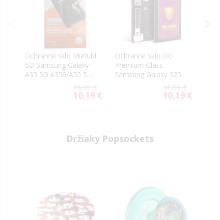
n
Ochranné sklo Mietubl
Ochranné sklo OG
Ochr
5D Samsung Galaxy
Premium Glass
foto
5
A35 5G A356/A55 5G
Samsung Galaxy S25
Glue
A556/S25 FE 5G S731
FE 5G S731 čierne
Sams
9 €
16,99 €
16,99 €
čierne
FE 5
9 €
10,19 €
10,19 €
al
Special
Special
Price
Price
Držiaky Popsockets