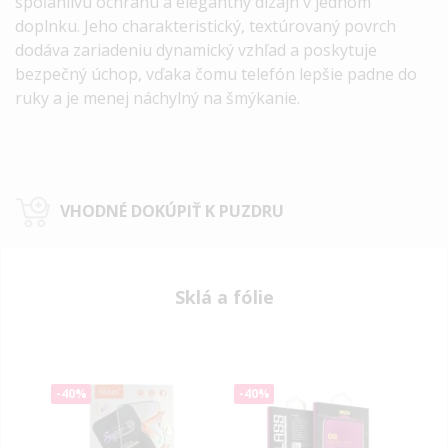
spoľahlivú ochranu a elegantný dizajn v jednom
doplnku.
Jeho charakteristický, textúrovaný povrch
dodáva zariadeniu dynamický vzhľad a poskytuje
bezpečný úchop, vďaka čomu telefón lepšie padne do
ruky a je menej náchylný na šmýkanie.
VHODNÉ DOKÚPIŤ K PUZDRU
Sklá a fólie
-40%
-40%
-40