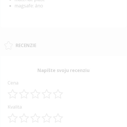
magsafe: áno
RECENZIE
Napíšte svoju recenziu
Cena
1
2
3
4
5
Kvalita
star
stars
stars
stars
stars
1
2
3
4
5