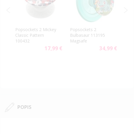
in
Popsockets 2 Mickey
Popsockets 2
Pops
Classic Pattern
Bulbasaur 113195
700
100432
Magsafe
9 €
17,99 €
34,99 €
POPIS