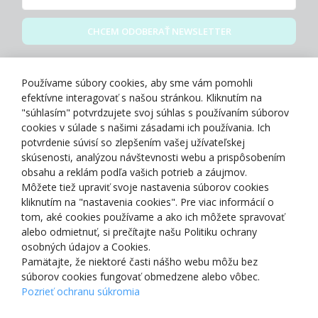
CHCEM ODOBERAŤ NEWSLETTER
Zásady spracovania osobných údajov
Používame súbory cookies, aby sme vám pomohli
efektívne interagovať s našou stránkou. Kliknutím na
"súhlasím" potvrdzujete svoj súhlas s používaním súborov
cookies v súlade s našimi zásadami ich používania. Ich
potvrdenie súvisí so zlepšením vašej užívateľskej
O NÁS
skúsenosti, analýzou návštevnosti webu a prispôsobením
obsahu a reklám podľa vašich potrieb a záujmov.
Môžete tiež upraviť svoje nastavenia súborov cookies
NAKUPOVANIE
kliknutím na "nastavenia cookies". Pre viac informácií o
tom, aké cookies používame a ako ich môžete spravovať
ZÁKAZNÍCKA ZÓNA
alebo odmietnuť, si prečítajte našu Politiku ochrany
osobných údajov a Cookies.
Pamätajte, že niektoré časti nášho webu môžu bez
NAŠE OCENENIA
súborov cookies fungovať obmedzene alebo vôbec.
Pozrieť ochranu súkromia