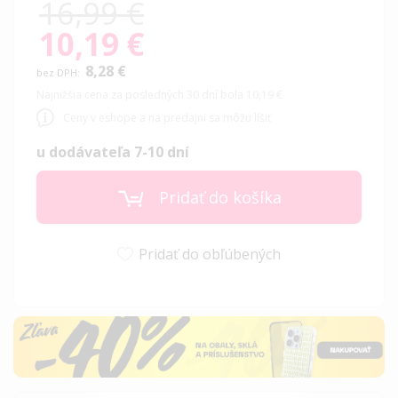
16,99 €
10,19 €
Special
Price
8,28 €
Najnižšia cena za posledných 30 dní bola 10,19 €
Ceny v eshope a na predajni sa môžu líšiť
u dodávateľa 7-10 dní
Pridať do košíka
Pridať do obľúbených