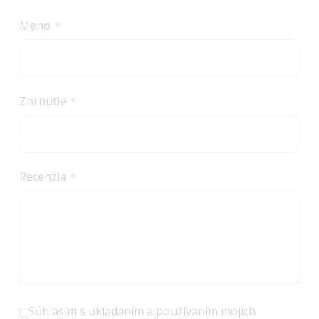
star
stars
stars
stars
stars
Meno
Zhrnutie
Recenzia
Súhlasím s ukladaním a používaním mojich