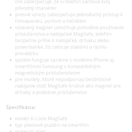
čím zabezpečuje, že si telefón zachová svoj
pôvodný charakter
presné výrezy zabezpečujú jednoduchý prístup k
fotoaparátu, portom a tlačidlám
vstavaný magnet umožňuje pohodlné používanie
príslušenstva a nabíjačiek MagSafe, telefón
bezpečne priľne k nabíjačke, držiaku alebo
powerbanke, čo zaisťuje stabilnú a rýchlu
prevádzku
systém funguje správne s modelmi iPhone aj
smartfónmi Samsung s kompatibilným
magnetickým príslušenstvom
pre modely, ktoré nepodporujú bezdrôtové
nabíjanie slúži MagSafe krúžok ako magnet pre
držiaky a podobné príslušenstvo
Špecifikácia:
model: K-Look MagSafe
typ: plastové puzdro na smartfón
materiál: plast