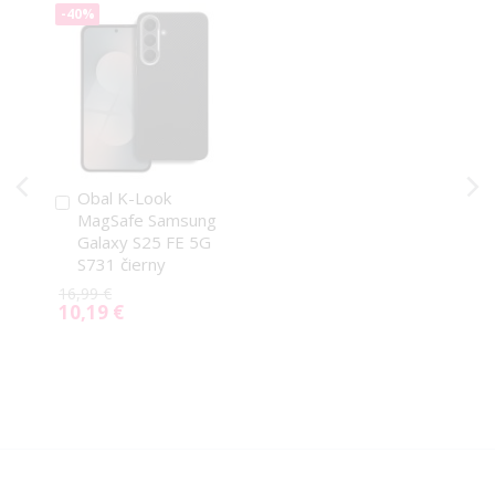
-40%
Obal K-Look
Pridať
MagSafe Samsung
do
Galaxy S25 FE 5G
košíka
S731 čierny
16,99 €
10,19 €
Special
Price