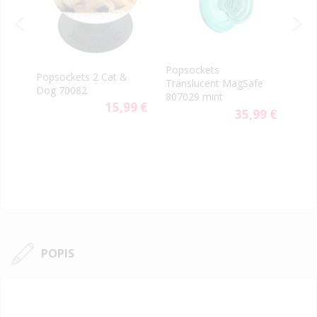
Popsockets
PopS
Popsockets 2 Cat &
Translucent MagSafe
Gen.
Dog 70082
807029 mint
Minn
9 €
15,99 €
35,99 €
POPIS