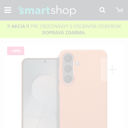
M
Hľadať
!! AKCIA
!!
PRE OBJEDNÁVKY S OSOBNÝM ODBEROM
DOPRAVA ZDARMA.
Preskočiť
-40%
na
koniec
galérie
obrázkov