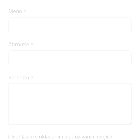
star
stars
stars
stars
stars
Meno
Zhrnutie
Recenzia
Súhlasím s ukladaním a používaním mojich