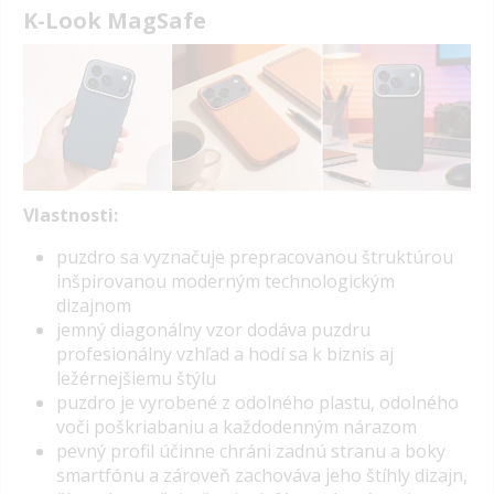
K-Look MagSafe
Vlastnosti:
puzdro sa vyznačuje prepracovanou štruktúrou
inšpirovanou moderným technologickým
dizajnom
jemný diagonálny vzor dodáva puzdru
profesionálny vzhľad a hodí sa k biznis aj
ležérnejšiemu štýlu
puzdro je vyrobené z odolného plastu, odolného
voči poškriabaniu a každodenným nárazom
pevný profil účinne chráni zadnú stranu a boky
smartfónu a zároveň zachováva jeho štíhly dizajn,