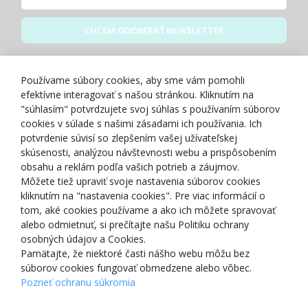
CHCEM ODOBERAŤ NEWSLETTER
Zásady spracovania osobných údajov
Používame súbory cookies, aby sme vám pomohli
efektívne interagovať s našou stránkou. Kliknutím na
"súhlasím" potvrdzujete svoj súhlas s používaním súborov
cookies v súlade s našimi zásadami ich používania. Ich
potvrdenie súvisí so zlepšením vašej užívateľskej
O NÁS
skúsenosti, analýzou návštevnosti webu a prispôsobením
obsahu a reklám podľa vašich potrieb a záujmov.
Môžete tiež upraviť svoje nastavenia súborov cookies
NAKUPOVANIE
kliknutím na "nastavenia cookies". Pre viac informácií o
tom, aké cookies používame a ako ich môžete spravovať
ZÁKAZNÍCKA ZÓNA
alebo odmietnuť, si prečítajte našu Politiku ochrany
osobných údajov a Cookies.
Pamätajte, že niektoré časti nášho webu môžu bez
NAŠE OCENENIA
súborov cookies fungovať obmedzene alebo vôbec.
Pozrieť ochranu súkromia