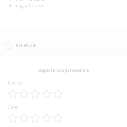
magsafe: áno
RECENZIE
Napíšte svoju recenziu
Kvalita
1
2
3
4
5
Cena
star
stars
stars
stars
stars
1
2
3
4
5