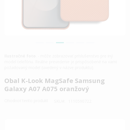
Ilustračné foto
. - môže zobrazovať príslušenstvo pre iný
model telefónu. Reálne prevedenie je prispôsobené na vami
požadovaný model (uvedený v názve produktu).
Preskočiť
Obal K-Look MagSafe Samsung
na
Galaxy A07 A075 oranžový
začiatok
galérie
Ohodnoť tento produkt
SKU
1110590722
obrázkov