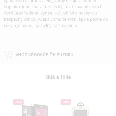
spoľahlivú ochranu a elegantný dizajn v jednom
doplnku.
Jeho charakteristický, textúrovaný povrch
dodáva zariadeniu dynamický vzhľad a poskytuje
bezpečný úchop, vďaka čomu telefón lepšie padne do
ruky a je menej náchylný na šmýkanie.
VHODNÉ DOKÚPIŤ K PUZDRU
Sklá a fólie
-40%
-40%
-40