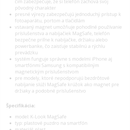
čím zabezpečuje, že si telefón zachová svoj
pôvodný charakter
presné výrezy zabezpečujú jednoduchý prístup k
fotoaparátu, portom a tlačidlám
vstavaný magnet umožňuje pohodlné používanie
príslušenstva a nabíjačiek MagSafe, telefón
bezpečne priľne k nabíjačke, držiaku alebo
powerbanke, čo zaisťuje stabilnú a rýchlu
prevádzku
systém funguje správne s modelmi iPhone aj
smartfónmi Samsung s kompatibilným
magnetickým príslušenstvom
pre modely, ktoré nepodporujú bezdrôtové
nabíjanie slúži MagSafe krúžok ako magnet pre
držiaky a podobné príslušenstvo
Špecifikácia:
model: K-Look MagSafe
typ: plastové puzdro na smartfón
materiál: plast