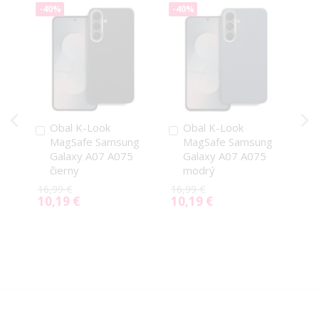
-40%
-40%
Obal K-Look
Obal K-Look
Pridať
Pridať
MagSafe Samsung
MagSafe Samsung
do
do
Galaxy A07 A075
Galaxy A07 A075
košíka
košíka
čierny
modrý
16,99 €
16,99 €
10,19 €
10,19 €
Special
Special
Price
Price