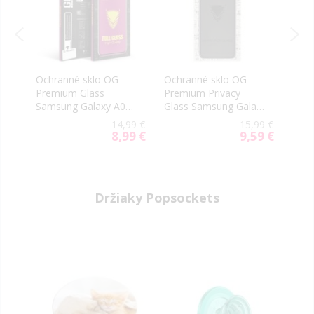
ll
Ochranné sklo OG
Ochranné sklo OG
Ochr
Premium Glass
Premium Privacy
Glue
Samsung Galaxy A07
Glass Samsung Galaxy
Gala
A075 čierne
A07 A075 čierne
čier
99 €
14,99 €
15,99 €
59 €
8,99 €
9,59 €
ial
Special
Special
e
Price
Price
Držiaky Popsockets