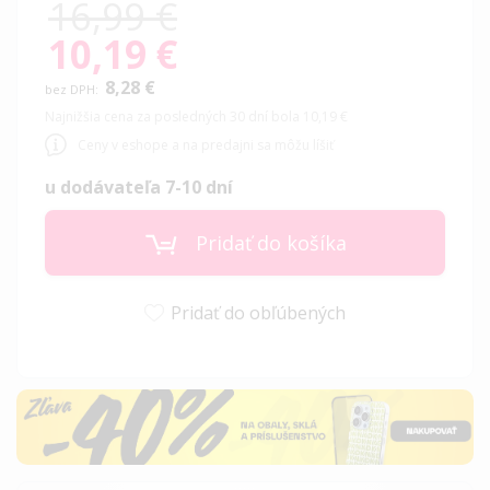
16,99 €
10,19 €
Special
Price
8,28 €
Najnižšia cena za posledných 30 dní bola 10,19 €
Ceny v eshope a na predajni sa môžu líšiť
u dodávateľa 7-10 dní
Pridať do košíka
Pridať do obľúbených