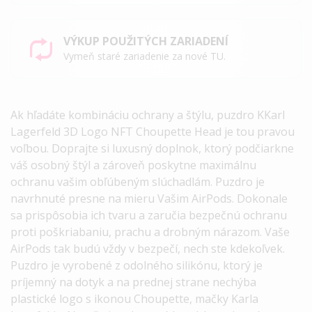
VÝKUP POUŽITÝCH ZARIADENÍ
Vymeň staré zariadenie za nové TU.
Ak hľadáte kombináciu ochrany a štýlu, puzdro KKarl
Lagerfeld 3D Logo NFT Choupette Head je tou pravou
voľbou. Doprajte si luxusný doplnok, ktorý podčiarkne
váš osobný štýl a zároveň poskytne maximálnu
ochranu vašim obľúbeným slúchadlám.
Puzdro je
navrhnuté presne na mieru Vašim AirPods. Dokonale
sa prispôsobia ich tvaru a zaručia bezpečnú ochranu
proti poškriabaniu, prachu a drobným nárazom. Vaše
AirPods tak budú vždy v bezpečí, nech ste kdekoľvek.
Puzdro je vyrobené z odolného silikónu, ktorý je
príjemný na dotyk a na prednej strane nechýba
plastické logo s ikonou Choupette, mačky Karla