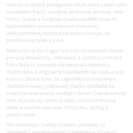
monobrandových predajní po celom svete s kľúčovými
lokalitami v Paríži, Londýne, Mníchove, Moskve, New
Yorku, Dubaji a Šanghaji. Značka sa ďalej spája so
spotrebiteľmi prostredníctvom prémiovej
veľkoobchodnej distribučnej siete v Európe, na
Strednom východe a v Ázii.
Módna ikona Karl Lagerfeld bola celosvetovo známa
pre svoj ambiciózny, relevantný a špičkový prístup k
štýlu. Bola to prírodná sila spojená s tajomnou
osobnosťou a originálnym pohľadom na módu a pop
kultúru. Okrem toho, že Lagerfeld bol kreatívnym
riaditeľom svojej podpisovej značky, dohliadal na
kreatívne smerovanie módnych domov Chanel a Fendi.
Jeho vizionársky talent sa ďalej rozšíril za hranice
módy a zahŕňal ilustráciu, fotografiu, styling a
publikovanie.
Ako sa od tejto značky očakáva, produkty sú
vyrobené z vysokokvalitných materiálov, ktoré pri