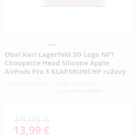
Preskočiť
Obal Karl Lagerfeld 3D Logo NFT
na
Choupette Head Silicone Apple
začiatok
AirPods Pro 3 KLAP3RUNCHP ružový
galérie
obrázkov
Ohodnoť tento produkt
SKU
1110588036
Značka:
Karl Lagerfeld
19,99 €
13,99 €
Special
Price