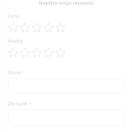
Napíšte svoju recenziu
Cena
1
2
3
4
5
Kvalita
star
stars
stars
stars
stars
1
2
3
4
5
star
stars
stars
stars
stars
Meno
Zhrnutie