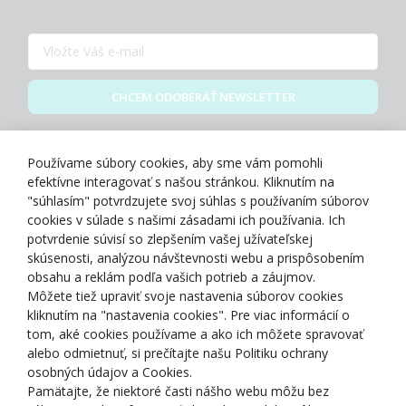
CHCEM ODOBERAŤ NEWSLETTER
Zásady spracovania osobných údajov
Používame súbory cookies, aby sme vám pomohli
efektívne interagovať s našou stránkou. Kliknutím na
"súhlasím" potvrdzujete svoj súhlas s používaním súborov
cookies v súlade s našimi zásadami ich používania. Ich
potvrdenie súvisí so zlepšením vašej užívateľskej
O NÁS
skúsenosti, analýzou návštevnosti webu a prispôsobením
obsahu a reklám podľa vašich potrieb a záujmov.
Môžete tiež upraviť svoje nastavenia súborov cookies
NAKUPOVANIE
kliknutím na "nastavenia cookies". Pre viac informácií o
tom, aké cookies používame a ako ich môžete spravovať
ZÁKAZNÍCKA ZÓNA
alebo odmietnuť, si prečítajte našu Politiku ochrany
osobných údajov a Cookies.
Pamätajte, že niektoré časti nášho webu môžu bez