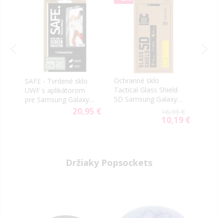
Ochranné sklo
Ochr
SAFE - Tvrdené sklo
Tactical Glass Shield
Tact
UWF s aplikátorom
7
5D Samsung Galaxy
2.5D
pre Samsung Galaxy
A27 5G A276 čierne
A27 
A27 5G A276, číre
20,95 €
9 €
16,99 €
tran
9 €
10,19 €
al
Special
Price
Držiaky Popsockets