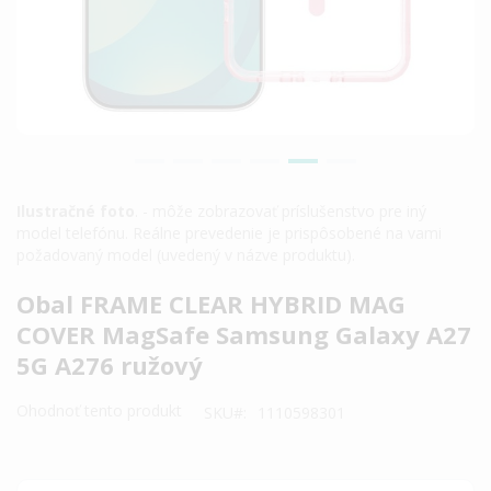
Ilustračné foto
. - môže zobrazovať príslušenstvo pre iný
model telefónu. Reálne prevedenie je prispôsobené na vami
požadovaný model (uvedený v názve produktu).
Preskočiť
Obal FRAME CLEAR HYBRID MAG
na
COVER MagSafe Samsung Galaxy A27
začiatok
5G A276 ružový
galérie
obrázkov
Ohodnoť tento produkt
SKU
1110598301