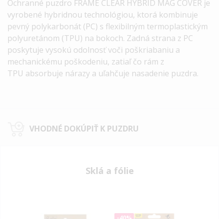
Ochranné puzdro
FRAME
CLEAR
HYBRID
MAG
COVER
je
vyrobené hybridnou technológiou, ktorá kombinuje
pevný polykarbonát (PC) s flexibilným termoplastickým
polyuretánom (
TPU
) na bokoch. Zadná strana z PC
poskytuje vysokú odolnosť voči poškriabaniu a
mechanickému poškodeniu, zatiaľ čo rám
z
TPU
absorbuje nárazy a uľahčuje nasadenie puzdra.
VHODNÉ DOKÚPIŤ K PUZDRU
Sklá a fólie
-40%
-40