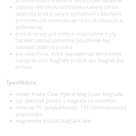
príslušenstva a efektívne bezdrôtové nabíjanie
zvýšený rám okolo ostrovčeka kamery chráni
objektívy pred priamym kontaktom s plochými
povrchmi, čím minimalizuje riziko škrabancov a
poškodenia
presné výrezy pre porty a responzívne kryty
tlačidiel zaisťujú pohodlné používanie bez
nutnosti zloženia puzdra
pre smartfóny, ktoré nepodporujú bezdrôtové
nabíjanie slúži MagSafe krúžok ako magnet pre
držiaky
Špecifikácia:
model: Frame Clear Hybrid Mag Cover MagSafe
typ: plastové puzdro s magsafe na smartfón
materiál: PC (polykarbonát), TPU (termoplastický
polyuretán)
magnetický krúžok MagSafe: áno