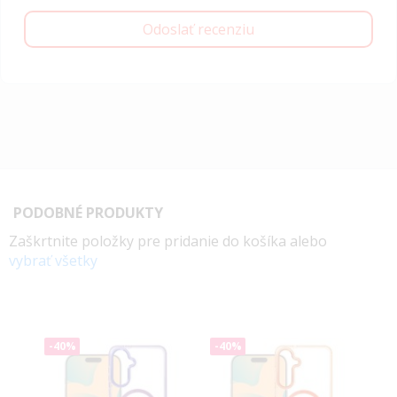
Odoslať recenziu
PODOBNÉ PRODUKTY
Zaškrtnite položky pre pridanie do košíka alebo
vybrať všetky
-40%
-40%
-4