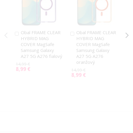
Obal FRAME CLEAR
Obal FRAME CLEAR
Pridať
Pridať
P
HYBRID MAG
HYBRID MAG
do
do
d
COVER MagSafe
COVER MagSafe
košíka
košíka
k
Samsung Galaxy
Samsung Galaxy
A27 5G A276 fialový
A27 5G A276
oranžový
14,99 €
8,99 €
Special
14,99 €
14,
Price
8,99 €
8,
Special
Spe
Price
Pri