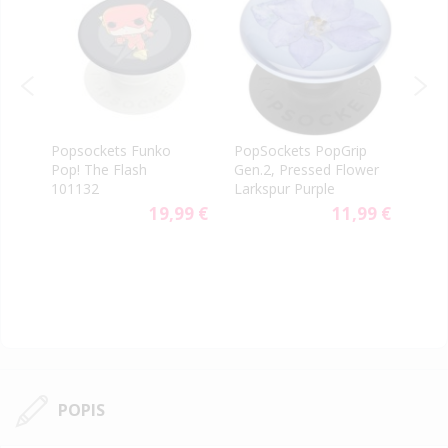
Popsockets Funko
PopSockets PopGrip
Pops
Pop! The Flash
Gen.2, Pressed Flower
Pika
101132
Larkspur Purple
9 €
19,99 €
11,99 €
POPIS