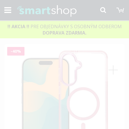
M
Hľadať
!! AKCIA
!!
PRE OBJEDNÁVKY S OSOBNÝM ODBEROM
DOPRAVA ZDARMA.
Preskočiť
-40%
na
koniec
galérie
obrázkov