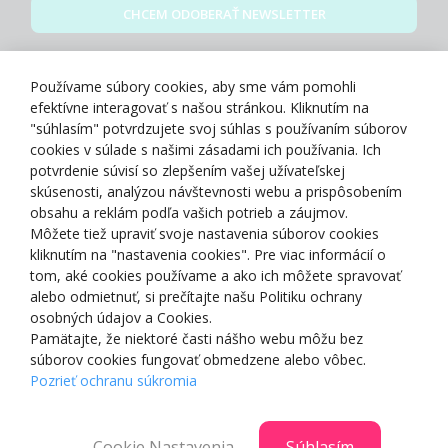
CHCEM ODOBERAŤ NEWSLETTER
Zásady spracovania osobných údajov
Používame súbory cookies, aby sme vám pomohli
efektívne interagovať s našou stránkou. Kliknutím na
"súhlasím" potvrdzujete svoj súhlas s používaním súborov
cookies v súlade s našimi zásadami ich používania. Ich
potvrdenie súvisí so zlepšením vašej užívateľskej
O NÁS
skúsenosti, analýzou návštevnosti webu a prispôsobením
obsahu a reklám podľa vašich potrieb a záujmov.
Môžete tiež upraviť svoje nastavenia súborov cookies
NAKUPOVANIE
kliknutím na "nastavenia cookies". Pre viac informácií o
tom, aké cookies používame a ako ich môžete spravovať
ZÁKAZNÍCKA ZÓNA
alebo odmietnuť, si prečítajte našu Politiku ochrany
osobných údajov a Cookies.
Pamätajte, že niektoré časti nášho webu môžu bez
NAŠE OCENENIA
súborov cookies fungovať obmedzene alebo vôbec.
Pozrieť ochranu súkromia
Cookie Nastavenia
Súhlasím