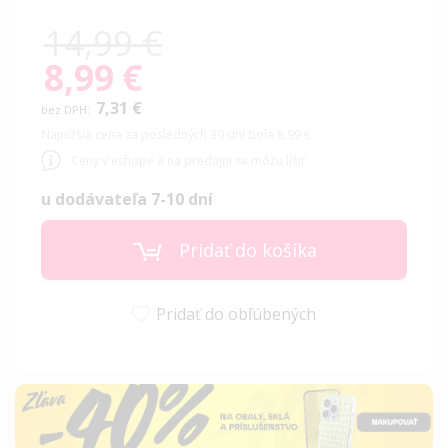
14,99 €
8,99 €
Special
Price
7,31 €
Najnižšia cena za posledných 30 dní bola 8,99 €
Ceny v eshope a na predajni sa môžu líšiť
u dodávateľa 7-10 dní
Pridať do košíka
Pridať do obľúbených