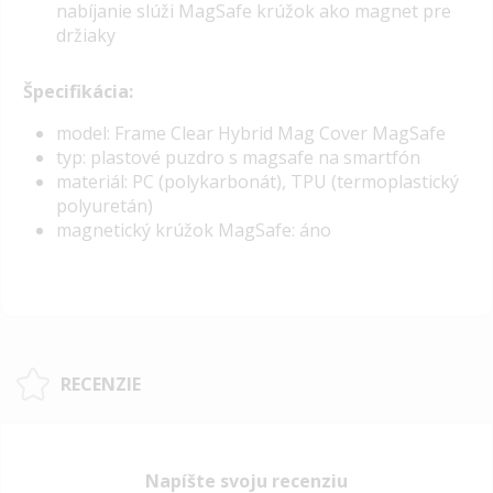
nabíjanie slúži MagSafe krúžok ako magnet pre
držiaky
Špecifikácia:
model: Frame Clear Hybrid Mag Cover MagSafe
typ: plastové puzdro s magsafe na smartfón
materiál: PC (polykarbonát), TPU (termoplastický
polyuretán)
magnetický krúžok MagSafe: áno
RECENZIE
Napíšte svoju recenziu