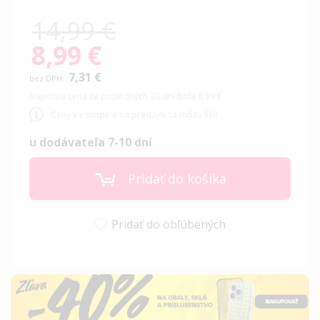
14,99 €
8,99 €
Special
Price
7,31 €
Najnižšia cena za posledných 30 dní bola 8,99 €
Ceny v eshope a na predajni sa môžu líšiť
u dodávateľa 7-10 dní
Pridať do košíka
Pridať do obľúbených