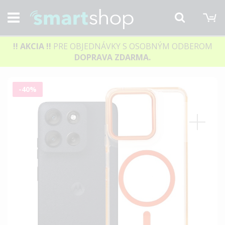
M
Hľadať
!! AKCIA
!!
PRE OBJEDNÁVKY S OSOBNÝM ODBEROM
DOPRAVA ZDARMA.
Preskočiť
-40%
na
koniec
galérie
obrázkov