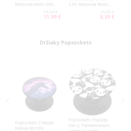
Motorola Moto G56
2.5D Motorola Moto
Glas
5G čierne (2ks)
G56 5G transparentné
G56 
99 €
19,99 €
13,99 €
59 €
11,99 €
8,39 €
ial
Special
Special
e
Price
Price
Držiaky Popsockets
p
PopSockets PopGrip
Pops
Popsockets 2 Mystic
Gen.2, Pandamonium,
Amer
Nebula 801006
c
panda na pande
113