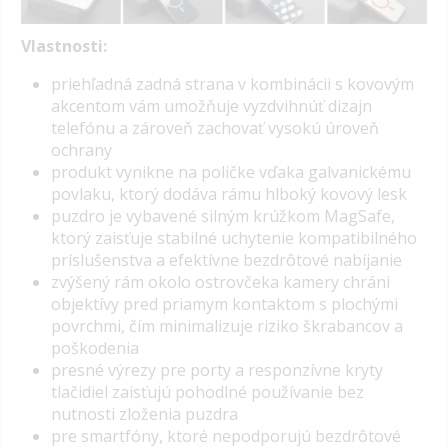
Vlastnosti:
priehľadná zadná strana v kombinácii s kovovým
akcentom vám umožňuje vyzdvihnúť dizajn
telefónu a zároveň zachovať vysokú úroveň
ochrany
produkt vynikne na poličke vďaka
galvanickému
povlaku
, ktorý dodáva rámu hlboký kovový lesk
puzdro je vybavené silným krúžkom MagSafe,
ktorý zaisťuje stabilné uchytenie kompatibilného
príslušenstva a efektívne bezdrôtové nabíjanie
zvýšený rám okolo ostrovčeka kamery chráni
objektívy pred priamym kontaktom s plochými
povrchmi, čím minimalizuje riziko škrabancov a
poškodenia
presné výrezy pre porty a responzívne kryty
tlačidiel zaisťujú pohodlné používanie bez
nutnosti zloženia puzdra
pre smartfóny, ktoré nepodporujú bezdrôtové