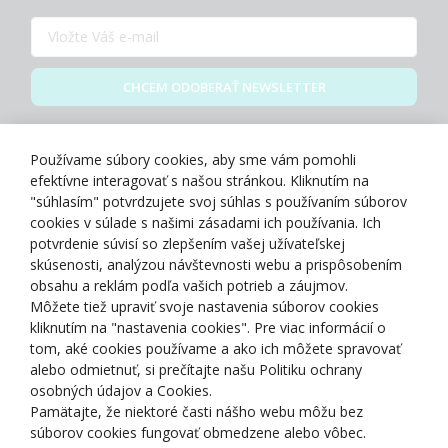
CHCEM ODOBERAŤ NEWSLETTER
Zásady spracovania osobných údajov
Používame súbory cookies, aby sme vám pomohli
efektívne interagovať s našou stránkou. Kliknutím na
"súhlasím" potvrdzujete svoj súhlas s používaním súborov
cookies v súlade s našimi zásadami ich používania. Ich
potvrdenie súvisí so zlepšením vašej užívateľskej
O NÁS
skúsenosti, analýzou návštevnosti webu a prispôsobením
obsahu a reklám podľa vašich potrieb a záujmov.
Môžete tiež upraviť svoje nastavenia súborov cookies
NAKUPOVANIE
kliknutím na "nastavenia cookies". Pre viac informácií o
tom, aké cookies používame a ako ich môžete spravovať
ZÁKAZNÍCKA ZÓNA
alebo odmietnuť, si prečítajte našu Politiku ochrany
osobných údajov a Cookies.
Pamätajte, že niektoré časti nášho webu môžu bez
NAŠE OCENENIA
súborov cookies fungovať obmedzene alebo vôbec.