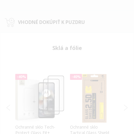
VHODNÉ DOKÚPIŤ K PUZDRU
Sklá a fólie
-40%
-40%
-40
ll
Ochranné sklo Tech-
Ochranné sklo
Ochr
Protect Glass Fit+
Tactical Glass Shield
Prem