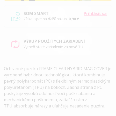
SOM SMART
Prihlásiť sa
Získaj späť na ďalší nákup:
0,90 €
VÝKUP POUŽITÝCH ZARIADENÍ
Vymeň staré zariadenie za nové TU.
Ochranné puzdro
FRAME
CLEAR
HYBRID
MAG
COVER
je
vyrobené hybridnou technológiou, ktorá kombinuje
pevný polykarbonát (PC) s flexibilným termoplastickým
polyuretánom (
TPU
) na bokoch. Zadná strana z PC
poskytuje vysokú odolnosť voči poškriabaniu a
mechanickému poškodeniu, zatiaľ čo rám
z
TPU
absorbuje nárazy a uľahčuje nasadenie puzdra.