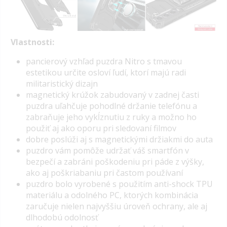
Vlastnosti:
p
ancierový vzhľad puzdra Nitro s tmavou
estetikou určite osloví ľudí, ktorí majú radi
militaristický dizajn
magnetický krúžok zabudovaný v zadnej časti
puzdra uľahčuje pohodlné držanie telefónu a
zabraňuje jeho vykĺznutiu z ruky a možno ho
použiť aj ako oporu pri sledovaní filmov
dobre poslúži aj s magnetickými držiakmi do auta
puzdro vám pomôže udržať váš smartfón v
bezpečí a zabráni poškodeniu pri páde z výšky,
ako aj poškriabaniu pri častom používaní
puzdro bolo vyrobené s použitím anti-shock TPU
materiálu a odolného PC, ktorých kombinácia
zaručuje nielen najvyššiu úroveň ochrany, ale aj
dlhodobú odolnosť