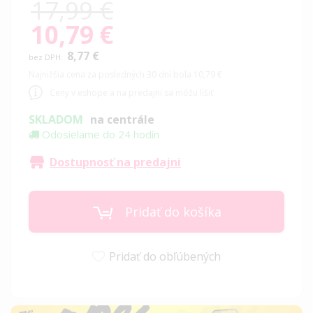
17,99 €
10,79 €
Special
Price
8,77 €
Najnižšia cena za posledných 30 dní bola 10,79 €
Ceny v eshope a na predajni sa môžu líšiť
SKLADOM
na centrále
Odosielame do 24 hodín
Dostupnosť na predajni
Pridať do košíka
Pridať do obľúbených