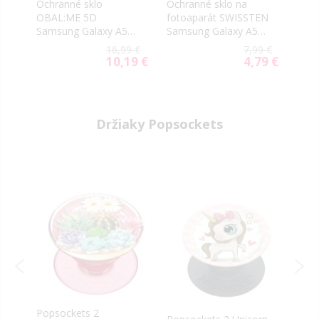
Ochranné sklo
Ochranné sklo na
Ochr
OBAL:ME 5D
fotoaparát SWISSTEN
Tact
6
Samsung Galaxy A56
Samsung Galaxy A56
2.5D
66
5G A566 čierne
5G A556
A56 
9 €
16,99 €
7,99 €
tran
9 €
10,19 €
4,79 €
al
Special
Special
Price
Price
Držiaky Popsockets
-50
PopS
Popsockets 2