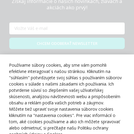
Získaj informácie o našich novinkách, zľavách a
akciách ako prvý!
CHCEM ODOBERAŤ NEWSLETTER
Zásady spracovania osobných údajov
Používame súbory cookies, aby sme vám pomohli
efektívne interagovať s našou stránkou. Kliknutím na
"súhlasím" potvrdzujete svoj súhlas s používaním súborov
cookies v súlade s našimi zásadami ich používania. Ich
potvrdenie súvisí so zlepšením vašej užívateľskej
O NÁS
skúsenosti, analýzou návštevnosti webu a prispôsobením
obsahu a reklám podľa vašich potrieb a záujmov.
Môžete tiež upraviť svoje nastavenia súborov cookies
NAKUPOVANIE
kliknutím na "nastavenia cookies". Pre viac informácií o
tom, aké cookies používame a ako ich môžete spravovať
ZÁKAZNÍCKA ZÓNA
alebo odmietnuť, si prečítajte našu Politiku ochrany