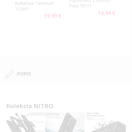
Popsockets 2 Unicorn
Gen.
e
Bulbasaur Terrarium
Pony 70111
spia
112661
14,99 €
9 €
19,99 €
POPIS
Kolekcia NITRO