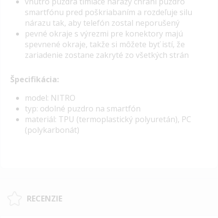
vnútro puzdra tlmiace nárazy chráni puzdro
smartfónu pred poškriabaním a rozdeľuje silu
nárazu tak, aby telefón zostal neporušený
pevné okraje s výrezmi pre konektory majú
spevnené okraje, takže si môžete byť istí, že
zariadenie zostane zakryté zo všetkých strán
Špecifikácia:
model: NITRO
typ: odolné puzdro na smartfón
materiál: TPU (termoplastický polyuretán), PC
(polykarbonát)
RECENZIE