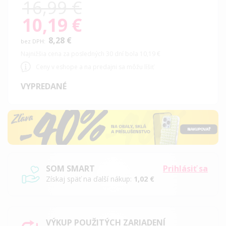
16,99 €
10,19 €
Special
Price
8,28 €
Najnižšia cena za posledných 30 dní bola 10,19 €
Ceny v eshope a na predajni sa môžu líšiť
VYPREDANÉ
SOM SMART
Prihlásiť sa
Získaj späť na ďalší nákup:
1,02 €
VÝKUP POUŽITÝCH ZARIADENÍ