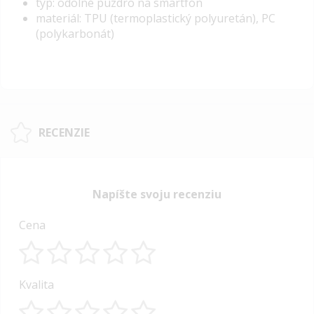
typ: odolné puzdro na smartfón
materiál: TPU (termoplastický polyuretán), PC
(polykarbonát)
RECENZIE
Napíšte svoju recenziu
Cena
1
2
3
4
5
Kvalita
star
stars
stars
stars
stars