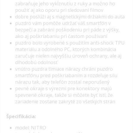
zabraňuje jeho vykĺznutiu z ruky a možno ho
použiť aj ako oporu pri sledovaní filmov
dobre poslúži aj s magnetickými držiakmi do auta
puzdro vám pomôže udržať váš smartfón v
bezpečí a zabráni poškodeniu pri páde z výšky,
ako aj poškriabaniu pri častom používaní
puzdro bolo vyrobené s použitím anti-shock TPU
materiálu a odolného PC, ktorých kombinácia
zaručuje nielen najvyššiu úroveň ochrany, ale aj
dlhodobú odolnosť
vnútro puzdra tlmiace nárazy chráni puzdro
smartfónu pred poškriabaním a rozdeľuje silu
nárazu tak, aby telefón zostal neporušený
pevné okraje s výrezmi pre konektory majú
spevnené okraje, takže si môžete byť istí, že
zariadenie zostane zakryté zo všetkých strán
Špecifikácia:
model: NITRO