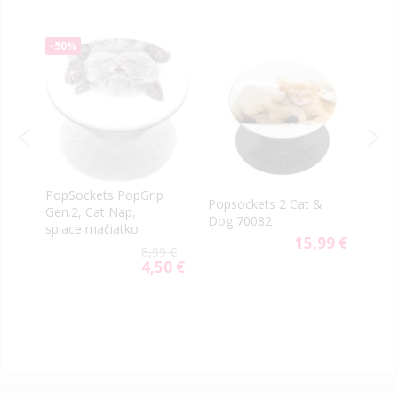
-50%
PopSockets PopGrip
Pops
Popsockets 2 Cat &
Gen.2, Cat Nap,
ed
Tran
Dog 70082
spiace mačiatko
8070
15,99 €
9 €
8,99 €
4,50 €
Special
Price