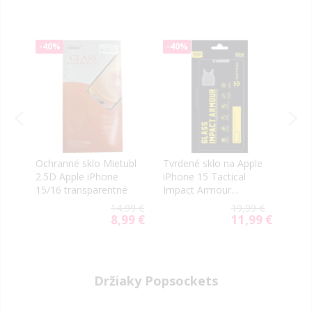
-40%
-40%
-40
le
Ochranné sklo Mietubl
Tvrdené sklo na Apple
Tvrd
2.5D Apple iPhone
iPhone 15 Tactical
iPho
ne
15/16 transparentné
Impact Armour
Asah
celotvárové čierne
0.3
99 €
14,99 €
19,99 €
39 €
8,99 €
11,99 €
ial
Special
Special
e
Price
Price
Držiaky Popsockets