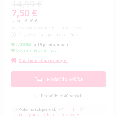
14,99 €
7,50 €
Special
Price
6,10 €
Najnižšia cena za posledných 30 dní bola 7,50 €
Ceny v eshope a na predajni sa môžu líšiť
SKLADOM
v 15 predajniach
Odosielame do 24 hodín
Dostupnosť na predajni
Pridať do košíka
Pridať do obľúbených
Odborné nalepenie skla/fólie
4 €
Pre registrovaných zákazníkov iba
2 €