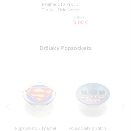
Realme GT2 Pro 5G
Tactical Field Notes
čierne
9,99 €
5,00 €
Special
Price
Držiaky Popsockets
na
Popsockets 2 Enamel
Popsockets 2 Stitch
PopS