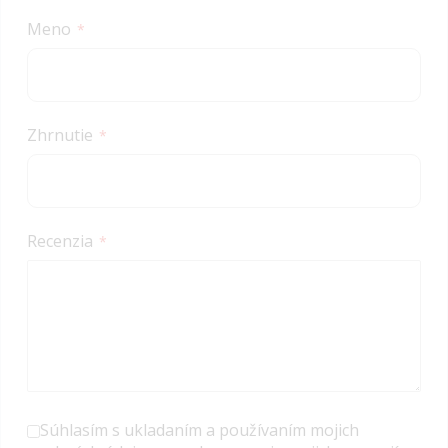
star
stars
stars
stars
stars
Meno
Zhrnutie
Recenzia
Súhlasím s ukladaním a používaním mojich