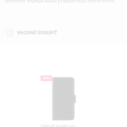
farebnosť displeja vďaka priepustnosti svetla 99,9%.
VHODNÉ DOKÚPIŤ
-50%
Diárové puzdro na