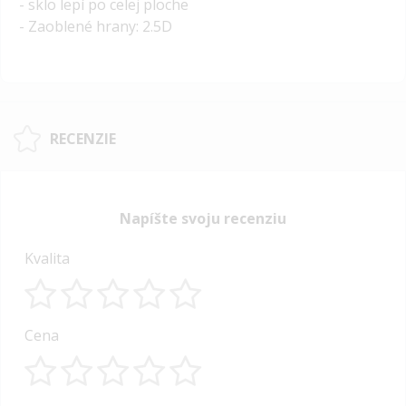
- sklo lepí po celej ploche
- Zaoblené hrany: 2.5D
RECENZIE
Napíšte svoju recenziu
Kvalita
1
2
3
4
5
Cena
star
stars
stars
stars
stars
1
2
3
4
5