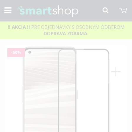
M
Hľadať
!! AKCIA
!!
PRE OBJEDNÁVKY S OSOBNÝM ODBEROM
DOPRAVA ZDARMA.
Preskočiť
-50%
na
koniec
galérie
obrázkov