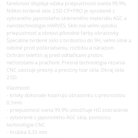
farebnosť displeja vďaka priepustnosti svetla 99,9%.
Nillkin tvrdené sklo 2.5D CP+PRO je vyrobené z
vybraného japonského skleneného materiálu AGC a
nanotechnológie HARVES. Sklo má veľmi vysokú
priepustnosť a obnoví pôvodné farby obrazovky.
Špeciálne tvrdené sklo s tvrdosťou do 9H, veľmi silné a
odolné proti poškriabaniu, rozbitiu a nárazom.
Ochráni telefón aj pred odtlačkami prstov,
nečistotami a prachom. Presná technológia rezania
CNC zaisťuje presný a precízny tvar skla. Okraj skla
2.5D.
Vlastnosti
- krivky dokonale kopírujú obrazovku s presnosťou
0,1mm
- priepustnosť sveta 99,9% umožňuje HD zobrazenie
- vytvorené z japonského AGC skla, pomocou
technológie CNC
- hrúbka 0,33 mm