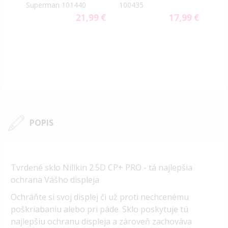
Superman 101440
100435
Gen
21,99 €
17,99 €
9 €
79 €
ial
e
POPIS
Tvrdené sklo Nillkin 2.5D CP+ PRO - tá najlepšia
ochrana Vášho displeja
Ochráňte si svoj displej či už proti nechcenému
poškriabaniu alebo pri páde. Sklo poskytuje tú
najlepšiu ochranu displeja a zároveň zachováva