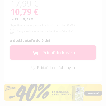
17,99 €
10,79 €
Special
Price
8,77 €
Najnižšia cena za posledných 30 dní bola 10,79 €
Ceny v eshope a na predajni sa môžu líšiť
u dodávateľa do 5 dní
Pridať do košíka
Pridať do obľúbených