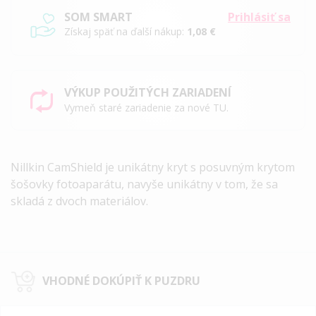
SOM SMART
Prihlásiť sa
Získaj späť na ďalší nákup:
1,08 €
VÝKUP POUŽITÝCH ZARIADENÍ
Vymeň staré zariadenie za nové TU.
Nillkin CamShield je unikátny kryt s posuvným krytom
šošovky fotoaparátu, navyše unikátny v tom, že sa
skladá z dvoch materiálov.
VHODNÉ DOKÚPIŤ K PUZDRU