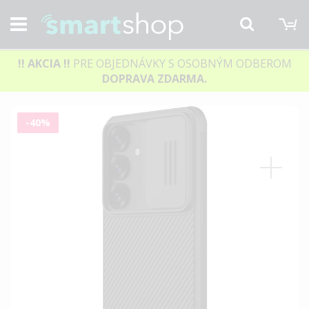
M
Hľadať
!! AKCIA
!!
PRE OBJEDNÁVKY S OSOBNÝM ODBEROM
DOPRAVA ZDARMA.
Preskočiť
-40%
na
koniec
galérie
obrázkov