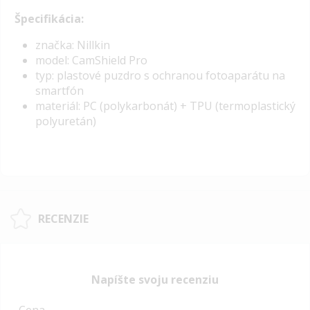
Špecifikácia:
značka: Nillkin
model: CamShield Pro
typ: plastové puzdro s ochranou fotoaparátu na
smartfón
materiál: PC (polykarbonát) + TPU (termoplastický
polyuretán)
RECENZIE
Napíšte svoju recenziu
Cena