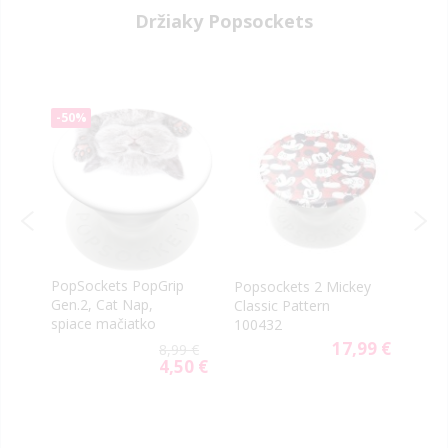
Držiaky Popsockets
-50%
PopSockets PopGrip
Popsockets 2 Mickey
Pops
c
Gen.2, Cat Nap,
Classic Pattern
Bulb
spiace mačiatko
100432
Mag
99 €
17,99 €
8,99 €
4,50 €
Special
Price