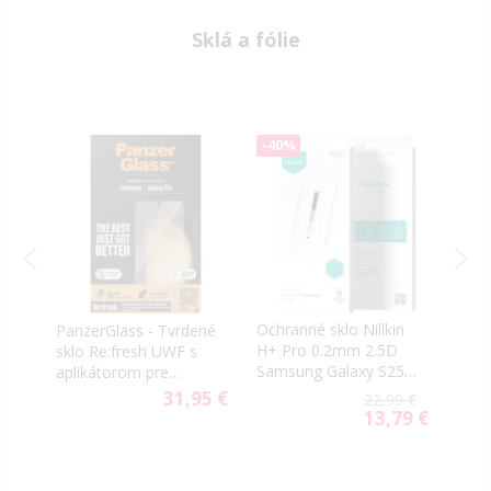
Sklá a fólie
-40%
-40
Ochranné sklo Nillkin
Ochr
PanzerGlass - Tvrdené
4
H+ Pro 0.2mm 2.5D
5D P
sklo Re:fresh UWF s
31
Samsung Galaxy S25
360 
aplikátorom pre
5G S931 (s
S24 
Samsung Galaxy S24
31,95 €
99 €
22,99 €
aplikátorom)
S931
5G S921/S25 5G S931,
59 €
13,79 €
ial
Special
číra
e
Price