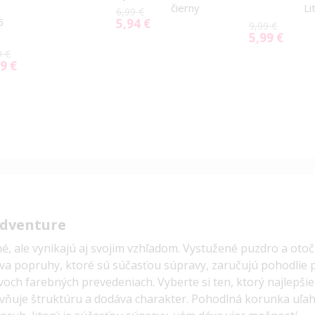
čierny
Li
6,99 €
5
5,94 €
Special
9,99 €
Price
5,99 €
Special
Price
9 €
9 €
ial
e
dventure
é, ale vynikajú aj svojim vzhľadom. Vystužené puzdro a oto
va popruhy, ktoré sú súčasťou súpravy, zaručujú pohodlie 
och farebných prevedeniach. Vyberte si ten, ktorý najlepši
ňuje štruktúru a dodáva charakter.
Pohodlná korunka uľah