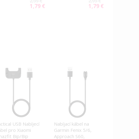
2,99 €
2,99 €
1,79 €
1,79 €
Special
Special
Price
Price
ctical USB Nabíjecí
Nabíjací kábel na
bel pro Xiaomi
Garmin Fenix 5/6,
azfit Bip/Bip
Approach S60,