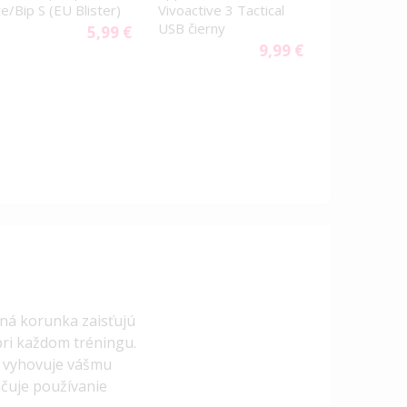
te/Bip S (EU Blister)
Vivoactive 3 Tactical
USB čierny
5,99 €
9,99 €
čná korunka zaisťujú
pri každom tréningu.
e vyhovuje vášmu
čuje používanie