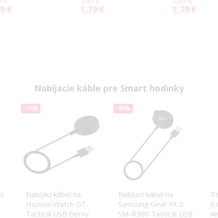
9 €
2,99 €
2,99 €
9 €
1,79 €
1,79 €
ial
Special
Special
e
Price
Price
Nabíjacie káble pre Smart hodinky
-15%
-40%
í
Nabíjací kábel na
Nabíjací kábel na
Ta
Huawei Watch GT
Samsung Gear Fit 2
Ka
Tactical USB čierny
SM-R360 Tactical USB
Am