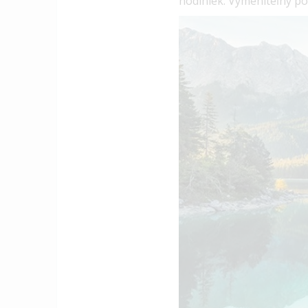
hodiniek.
Vymeniteľný po