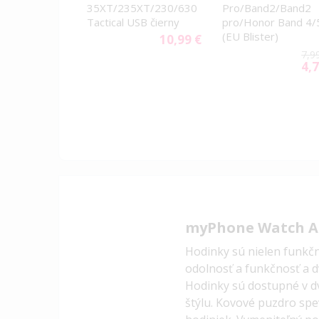
35XT/235XT/230/630
Pro/Band2/Band2
Tactical USB čierny
pro/Honor Band 4/
(EU Blister)
10,99 €
7,9
4,7
Spec
Pric
myPhone Watch A
Hodinky sú nielen funkčn
odolnosť a funkčnosť a d
Hodinky sú dostupné v dv
štýlu.
Kovové puzdro spev