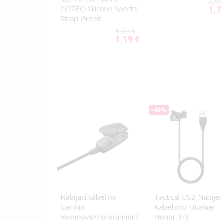
2,9
COTECi Silicone Sports
1,7
Spec
Strap Green
Pric
1,99 €
1,19 €
Special
Price
-40%
Nabíjací kábel na
Tactical USB Nabíjec
Garmin
Kabel pro Huawei
Vivomove/Forerunner7
Honor 3/3