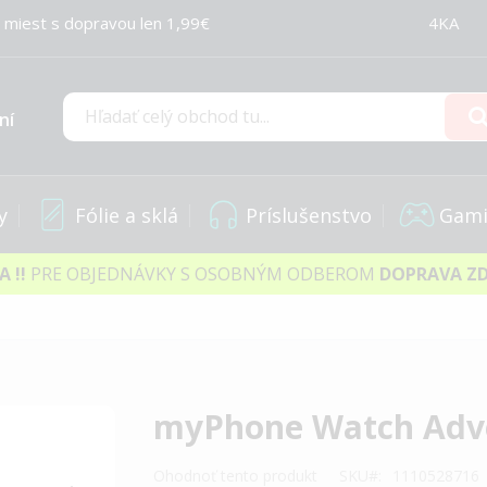
 miest s dopravou len 1,99€
4KA
ní
Hľadať
y
Fólie a sklá
Príslušenstvo
Gami
IA
!!
PRE OBJEDNÁVKY S OSOBNÝM ODBEROM
DOPRAVA Z
myPhone Watch Adve
Ohodnoť tento produkt
SKU
1110528716