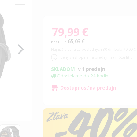
79,99 €
65,03 €
Najnižšia cena za posledných 30 dní bola 79,99 €
Ceny v eshope a na predajni sa môžu líšiť
SKLADOM
v 1 predajni
Odosielame do 24 hodín
Dostupnosť na predajni