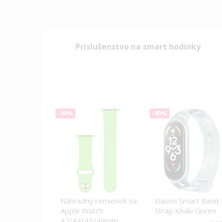
Príslušenstvo na smart hodinky
-40%
-40%
Náhradný remienok na
Xiaomi Smart Band 
Apple Watch
Strap Khaki Green
42/44/45/49mm