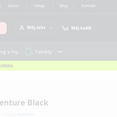
|
Servis
|
Výkup
|
Blog
|
Kontakt
Môj účet
Hľadať
Môj účet
Môj košík
Tablety
ng a hry
DARMA.
nture Black
Značka:
myPhone