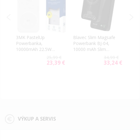
e
3MK PastelUp
Blavec Slim Magsafe
Adap
Powerbanka,
Powerbank BJ-04,
micr
10000mAh 22.5W
10000 mAh Slim
Mcdo
(USB-A, USB-
22,5W 3v1, čierna
9 €
25,99 €
34,99 €
C,2xMagSafe) biela
5 €
23,39 €
33,24 €
al
Special
Special
Price
Price
VÝKUP A SERVIS