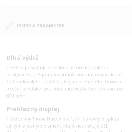
POPIS A PARAMETRE
Dlhá výdrž
Telefón poskytuje stabilitu a istotu kontaktu s
blízkymi. Halo A ponúka pohotovostnú prevádzku až
120 hodín alebo až 4,5 hodiny nepretržitého hovoru –
to všetko vďaka vysokokapacitnej batérii s kapacitou
800 mAh.
Prehľadný displej
Telefon myPhone Halo A má 1,77" barevný displej s
velkým a jasným písmem, které neunavuje oči.