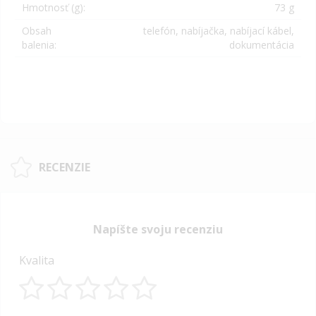
Hmotnosť (g):
73 g
Obsah
telefón, nabíjačka, nabíjací kábel,
balenia:
dokumentácia
RECENZIE
Napíšte svoju recenziu
Kvalita
1
2
3
4
5