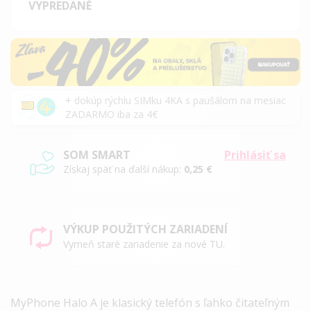
VYPREDANÉ
+ dokúp rýchlu SIMku 4KA s paušálom na mesiac
ZADARMO iba za 4€
SOM SMART
Prihlásiť sa
Získaj späť na ďalší nákup:
0,25 €
VÝKUP POUŽITÝCH ZARIADENÍ
Vymeň staré zariadenie za nové TU.
MyPhone Halo A je klasický telefón s ľahko čitateľným