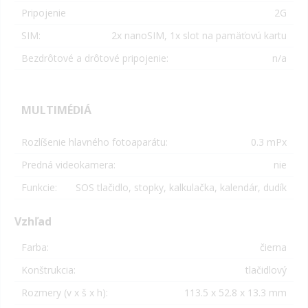
Pripojenie
2G
SIM:
2x nanoSIM, 1x slot na pamäťovú kartu
Bezdrôtové a drôtové pripojenie:
n/a
MULTIMÉDIÁ
Rozlíšenie hlavného fotoaparátu:
0.3 mPx
Predná videokamera:
nie
Funkcie:
SOS tlačidlo, stopky, kalkulačka, kalendár, dudík
Vzhľad
Farba:
čierna
Konštrukcia:
tlačidlový
Rozmery (v x š x h):
113.5 x 52.8 x 13.3 mm