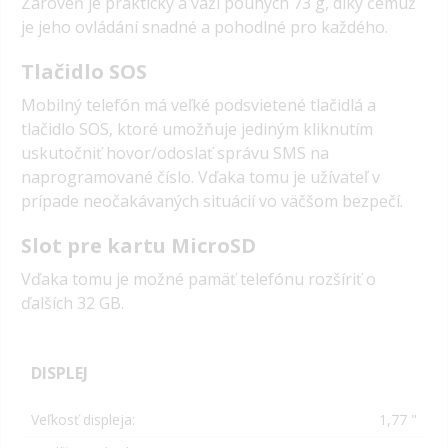
Zároveň je praktický a váží pouhých 73 g, díky čemuž
je jeho ovládání snadné a pohodlné pro každého.
Tlačidlo SOS
Mobilný telefón má veľké podsvietené tlačidlá a
tlačidlo SOS, ktoré umožňuje jediným kliknutím
uskutočniť hovor/odoslať správu SMS na
naprogramované číslo. Vďaka tomu je užívateľ v
prípade neočakávaných situácií vo väčšom bezpečí.
Slot pre kartu MicroSD
Vďaka tomu je možné pamäť telefónu rozšíriť o
ďalších 32 GB.
DISPLEJ
Veľkosť displeja:
1,77 "