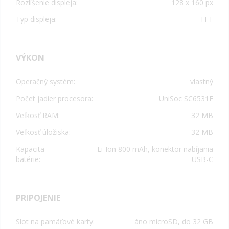
Rozlíšenie displeja:
128 x 160 px
Typ displeja:
TFT
VÝKON
Operačný systém:
vlastný
Počet jadier procesora:
UniSoc SC6531E
Veľkosť RAM:
32 MB
Veľkosť úložiska:
32 MB
Kapacita
Li-Ion 800 mAh, konektor nabíjania
batérie:
USB-C
PRIPOJENIE
Slot na pamäťové karty:
áno microSD, do 32 GB