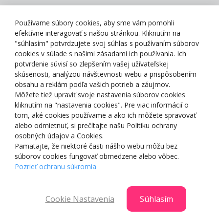
Zásady spracovania osobných údajov
Používame súbory cookies, aby sme vám pomohli
efektívne interagovať s našou stránkou. Kliknutím na
"súhlasím" potvrdzujete svoj súhlas s používaním súborov
cookies v súlade s našimi zásadami ich používania. Ich
potvrdenie súvisí so zlepšením vašej užívateľskej
O NÁS
skúsenosti, analýzou návštevnosti webu a prispôsobením
obsahu a reklám podľa vašich potrieb a záujmov.
Môžete tiež upraviť svoje nastavenia súborov cookies
NAKUPOVANIE
kliknutím na "nastavenia cookies". Pre viac informácií o
tom, aké cookies používame a ako ich môžete spravovať
ZÁKAZNÍCKA ZÓNA
alebo odmietnuť, si prečítajte našu Politiku ochrany
osobných údajov a Cookies.
Pamätajte, že niektoré časti nášho webu môžu bez
NAŠE OCENENIA
súborov cookies fungovať obmedzene alebo vôbec.
Pozrieť ochranu súkromia
Cookie Nastavenia
Súhlasím
© 2025 Smartshop