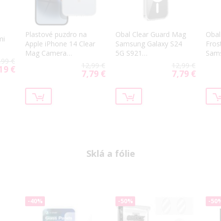
Plastové puzdro na
Obal Clear Guard Mag
Obal
mi
Apple iPhone 14 Clear
Samsung Galaxy S24
Fros
Mag Camera
5G S921
Sams
,99 €
Protection
transparentný
5G A
12,99 €
12,99 €
19 €
cial
transparentné
7,79 €
7,79 €
Special
Special
ce
Price
Price
Sklá a fólie
-40%
-50%
-50