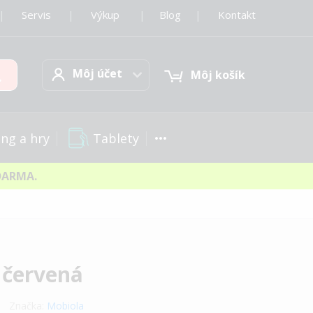
|
Servis
|
Výkup
|
Blog
|
Kontakt
Môj účet
Hľadať
Môj účet
Môj košík
Tablety
ng a hry
DARMA.
 červená
Značka:
Mobiola