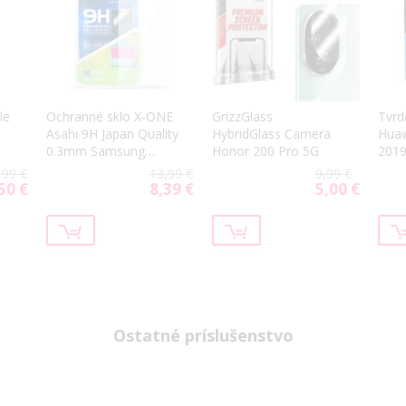
le
Ochranné sklo X-ONE
GrizzGlass
Tvrd
Asahi 9H Japan Quality
HybridGlass Camera
Huaw
0.3mm Samsung
Honor 200 Pro 5G
2019
Galaxy A35 5G
,99 €
13,99 €
9,99 €
A356/A55 5G A556
50 €
8,39 €
5,00 €
cial
Special
Special
transparentné
ce
Price
Price
Ostatné príslušenstvo