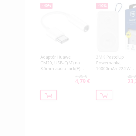
-40%
-10%
Adaptér Huawei
3MK PastelUp
CM20, USB-C(M) na
Powerbanka,
3.5mm audio jack(F),
10000mAh 22.5W
biely (Bulk)
(USB-A, USB-
7,99 €
25,9
C,2xMagSafe) biela
4,79 €
23,
Special
Spec
Price
Price