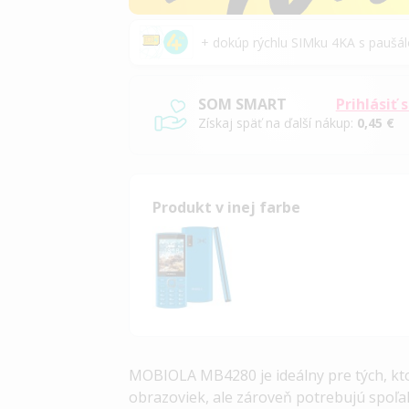
+ dokúp rýchlu SIMku 4KA s pauš
SOM SMART
Prihlásiť 
Získaj späť na ďalší nákup:
0,45 €
Produkt v inej farbe
MOBIOLA MB4280 je ideálny pre tých, kto
obrazoviek, ale zároveň potrebujú spoľah