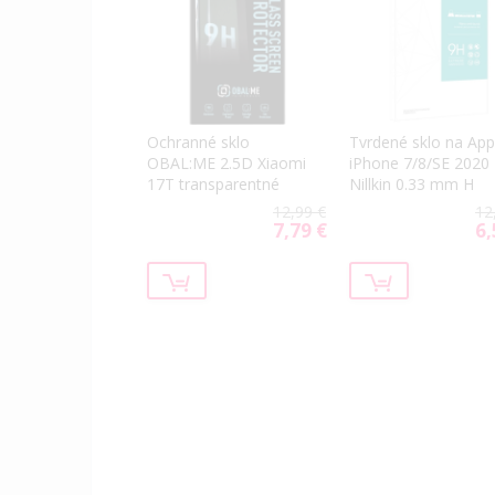
Ochranné sklo
Tvrdené sklo na App
OBAL:ME 2.5D Xiaomi
iPhone 7/8/SE 2020
17T transparentné
Nillkin 0.33 mm H
12,99 €
12
7,79 €
6,
Special
Spe
Price
Pri