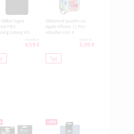
 Nillkin Super
Silikónové puzdro na
ted PRO
Apple iPhone 12 Pro
ung Galaxy A56
retiazka vzor 4
566 čierny
15,99 €
9,99 €
9,59 €
5,99 €
Special
Special
Price
Price
%
-40%