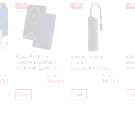
-5%
-40%
-5
Blavec BJ-03 Slim
Baseus Lite Series
HOCO
Magsafe Powerbank
HUB 6v1
powe
10000mAh 22,5W 3v1
WKQX050001, Typ-C
mAh 
modrá
na HDMI + 2xUSB 3.0
9 €
34,99 €
26,99 €
+ Typ C + SD/TF,
39 €
33,24 €
16,19 €
ial
Special
Special
čierny
Price
Price