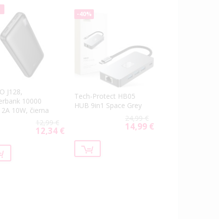
%
-40%
 J128,
Tech-Protect HB05
rbank 10000
HUB 9in1 Space Grey
2A 10W, čierna
24,99 €
12,99 €
14,99 €
Special
12,34 €
Special
Price
Price