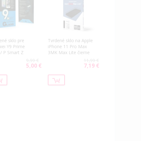
ené sklo pre
Tvrdené sklo na Apple
ei Y9 Prime
iPhone 11 Pro Max
/ P Smart Z
3MK Max Lite čierne
9,99 €
11,99 €
5,00 €
7,19 €
Special
Special
Price
Price