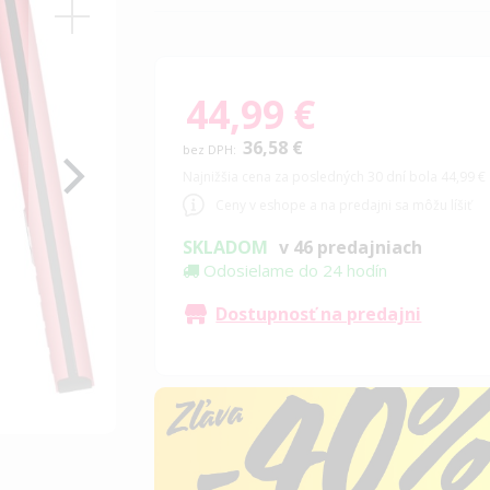
44,99 €
36,58 €
Najnižšia cena za posledných 30 dní bola 44,99 €
Ceny v eshope a na predajni sa môžu líšiť
SKLADOM
v 46 predajniach
Odosielame do 24 hodín
Dostupnosť na predajni