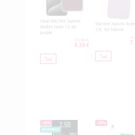
Obal MATRIX Xiaomi
Silicone Xiaomi Red
Redmi Note 13 4G
13C 5G fialové
purple
11
13,99 €
7,
Spe
8,39 €
Special
Pri
Price
-40%
-50%
NOVINKA