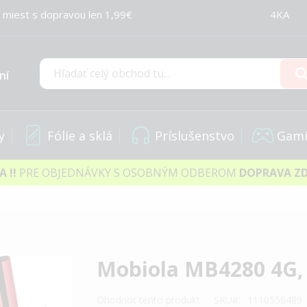
 miest s dopravou len 1,99€
4KA
ní
Hľadať
y
Fólie a sklá
Príslušenstvo
Gami
IA
!!
PRE OBJEDNÁVKY S OSOBNÝM ODBEROM
DOPRAVA Z
Mobiola MB4280 4G,
Ohodnoť tento produkt
SKU
1110558489