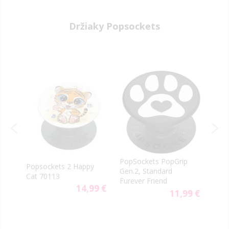
Držiaky Popsockets
re
PopSockets PopGrip
Popsockets 2 Happy
Pops
Gen.2, Standard
Cat 70113
Grip
Furever Friend
14,99 €
9 €
11,99 €