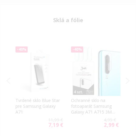
Sklá a fólie
-40%
-40%
-50
Tvrdené sklo Blue Star
Ochranné sklo na
Tvrd
pre Samsung Galaxy
fotoaparát Samsung
Sams
a
A71
Galaxy A71 A715 3MK
A715
Flexible (4ks)
Flex
99 €
11,99 €
4,99 €
79 €
7,19 €
2,99 €
ial
Special
Special
e
Price
Price