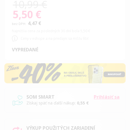
10,99 €
5,50 €
Special
Price
4,47 €
Najnižšia cena za posledných 30 dní bola 5,50 €
Ceny v eshope a na predajni sa môžu líšiť
VYPREDANÉ
SOM SMART
Prihlásiť sa
Získaj späť na ďalší nákup:
0,55 €
VÝKUP POUŽITÝCH ZARIADENÍ