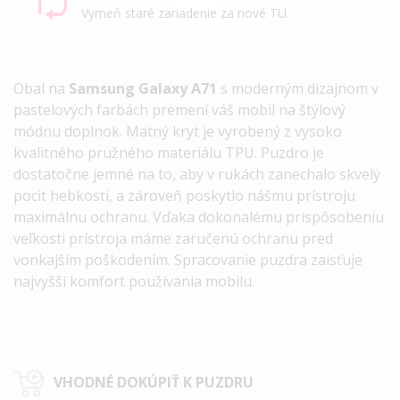
Vymeň staré zariadenie za nové TU.
Obal na
Samsung Galaxy A71
s moderným dizajnom v
pastelových farbách premení váš mobil na štýlový
módnu doplnok.
Matný kryt je vyrobený z vysoko
kvalitného pružného materiálu TPU. Puzdro je
dostatočne jemné na to, aby v rukách zanechalo skvelý
pocit hebkosti, a zároveň poskytlo nášmu prístroju
maximálnu ochranu.
Vďaka dokonalému prispôsobeniu
veľkosti prístroja máme zaručenú ochranu pred
vonkajším poškodením.
Spracovanie puzdra zaisťuje
najvyšší komfort používania mobilu.
VHODNÉ DOKÚPIŤ K PUZDRU