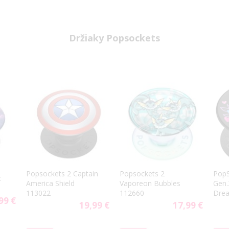
Držiaky Popsockets
Popsockets 2 Captain
Popsockets 2
PopS
c
America Shield
Vaporeon Bubbles
Gen.
113022
112660
Drea
99 €
19,99 €
17,99 €