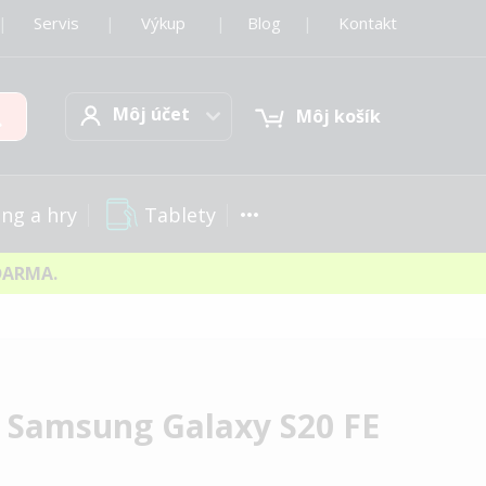
|
Servis
|
Výkup
|
Blog
|
Kontakt
Môj účet
Hľadať
Môj účet
Môj košík
Tablety
ng a hry
DARMA.
a Samsung Galaxy S20 FE