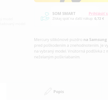
SOM SMART
Prihlásiť 
Získaj späť na ďalší nákup:
0,72 €
iný model
požadovaný model
Mercury
silikónové puzdro
na Samsung 
pred poškodením a znehodnotením. Je v
na vybraný model. Vnútorná podšívka z m
neželaným poškriabaním.
Popis