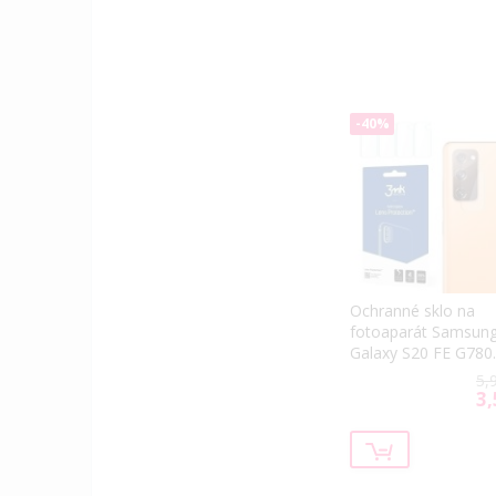
-40%
Ochranné sklo na
fotoaparát Samsun
Galaxy S20 FE G780
3MK Flexible (4ks)
5,
3,
Spe
Pri