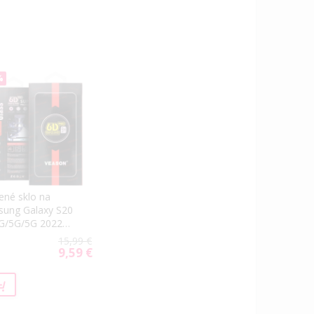
%
ené sklo na
ung Galaxy S20
G/5G/5G 2022
on 6D Pro
15,99 €
tvárové čierne
9,59 €
Special
Price