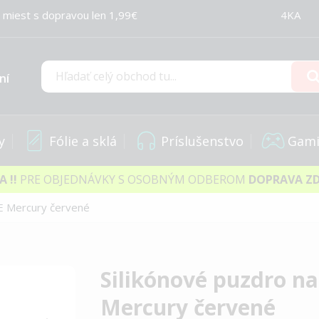
 miest s dopravou len 1,99€
4KA
ní
Hľadať
y
Fólie a sklá
Príslušenstvo
Gami
IA
!!
PRE OBJEDNÁVKY S OSOBNÝM ODBEROM
DOPRAVA Z
FE Mercury červené
Silikónové puzdro n
Mercury červené