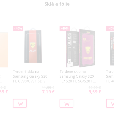
Sklá a fólie
-40%
-40%
-40
Tvrdené sklo na
Tvrdené sklo na
Tvrd
g
Samsung Galaxy S20
Samsung Galaxy S20
Sams
FE G780/G781 6D 9H
FE/ S20 FE 5G/S20 FE
FE 4
celotvárové čierne
5G 2022 OG Premium
Veas
99 €
11,99 €
15,99 €
celotvárové čierne
celo
59 €
7,19 €
9,59 €
cial
Special
Special
ce
Price
Price