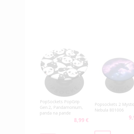
PopSockets PopGrip
Popsockets 2 Mysti
Gen.2, Pandamonium,
Nebula 801006
panda na pande
9,
8,99 €