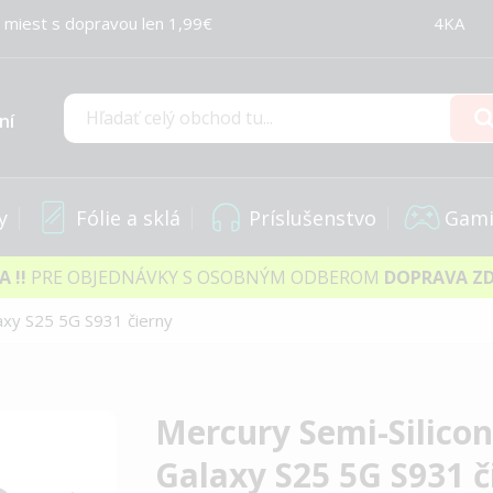
 miest s dopravou len 1,99€
4KA
ní
Hľadať
y
Fólie a sklá
Príslušenstvo
Gami
IA
!!
PRE OBJEDNÁVKY S OSOBNÝM ODBEROM
DOPRAVA Z
axy S25 5G S931 čierny
Mercury Semi-Silic
Galaxy S25 5G S931 č