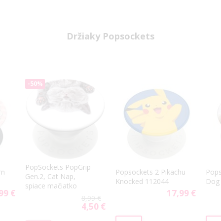
Držiaky Popsockets
-50%
PopSockets PopGrip
rn
Popsockets 2 Pikachu
Pops
Gen.2, Cat Nap,
Knocked 112044
Dog
spiace mačiatko
99 €
17,99 €
8,99 €
4,50 €
Special
Price