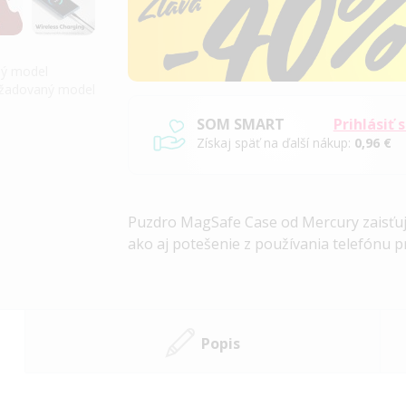
iný model
požadovaný model
SOM SMART
Prihlásiť 
Získaj späť na ďalší nákup:
0,96 €
Puzdro MagSafe Case od Mercury zaisťuj
ako aj potešenie z používania telefónu p
Popis