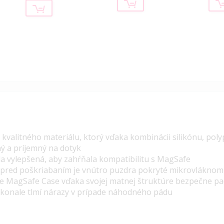
 kvalitného materiálu, ktorý vďaka kombinácii silikónu, pol
ý a príjemný na dotyk
ola vylepšená, aby zahŕňala kompatibilitu s MagSafe
 pred poškriabaním je vnútro puzdra pokryté mikrovláknom
e MagSafe Case vďaka svojej matnej štruktúre bezpečne pad
dokonale tlmí nárazy v prípade náhodného pádu