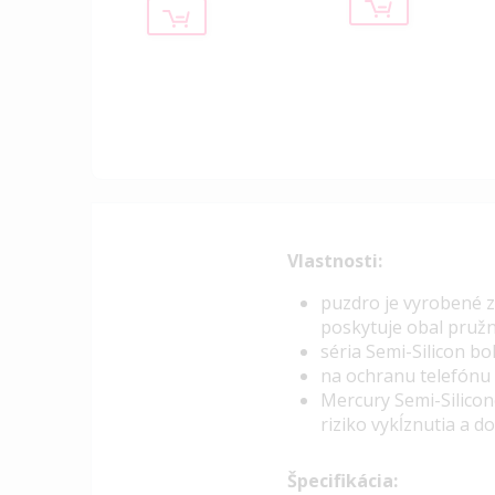
Vlastnosti:
puzdro je vyrobené z
poskytuje obal pružn
séria Semi-Silicon b
na ochranu telefónu
Mercury Semi-Silicon
riziko vykĺznutia a 
Špecifikácia: