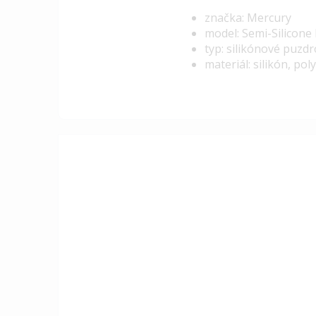
značka: Mercury
model: Semi-Silicon
typ: silikónové puzd
materiál: silikón, po