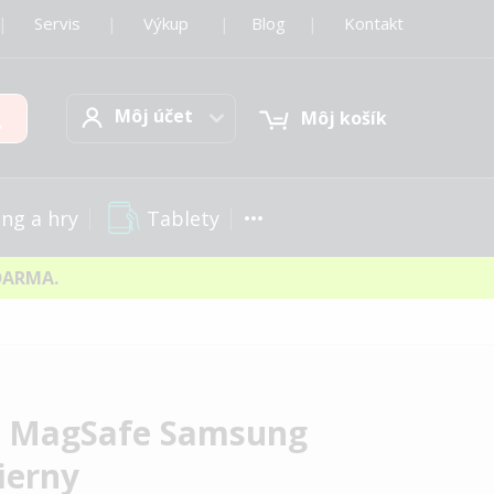
|
Servis
|
Výkup
|
Blog
|
Kontakt
Môj účet
Hľadať
Môj účet
Môj košík
Tablety
ng a hry
DARMA.
on MagSafe Samsung
ierny