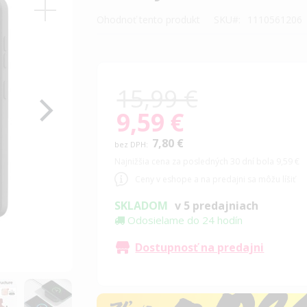
Ohodnoť tento produkt
SKU
1110561206
15,99 €
9,59 €
Special
Price
7,80 €
Najnižšia cena za posledných 30 dní bola 9,59 €
Ceny v eshope a na predajni sa môžu líšiť
SKLADOM
v 5 predajniach
Odosielame do 24 hodín
Dostupnosť na predajni