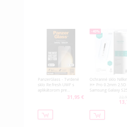
-40%
Ochranné sklo Nillki
PanzerGlass - Tvrdené
H+ Pro 0.2mm 2.5D
sklo Re:fresh UWF s
Samsung Galaxy S2
aplikátorom pre
5G S931 (s
Samsung Galaxy S24
31,95 €
22,9
aplikátorom)
5G S921/S25 5G S931,
13,
Spec
číra
Price