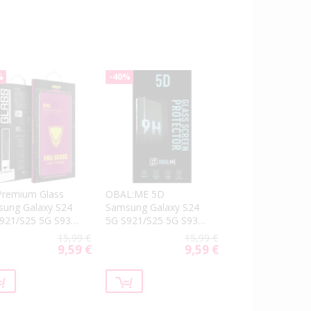
%
-40%
remium Glass
OBAL:ME 5D
ung Galaxy S24
Samsung Galaxy S24
921/S25 5G S931
5G S921/S25 5G S931
k
black
15,99 €
15,99 €
9,59 €
9,59 €
Special
Special
Price
Price