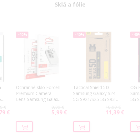
Sklá a fólie
-40%
-40%
-40
n
Ochranné sklo Forcell
Tactical Shield 5D
OG P
Premium Camera
Samsung Galaxy S24
Sams
5
Lens Samsung Galaxy
5G S921/S25 5G S931
5G S
S25 5G S931 modré
black
blac
9 €
9,99 €
18,99 €
(Icy Blue)
79 €
5,99 €
11,39 €
ial
Special
Special
Price
Price