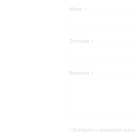
star
stars
stars
stars
stars
Meno
Zhrnutie
Recenzia
Súhlasím s ukladaním a po