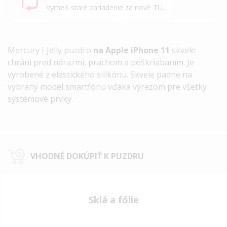
Vymeň staré zariadenie za nové TU.
Mercury i-Jelly puzdro
na Apple iPhone 11
skvele
chráni pred nárazmi, prachom a poškriabaním. Je
vyrobené z elastického silikónu. Skvele padne na
vybraný model smartfónu vďaka výrezom pre všetky
systémové prvky.
VHODNÉ DOKÚPIŤ K PUZDRU
Sklá a fólie