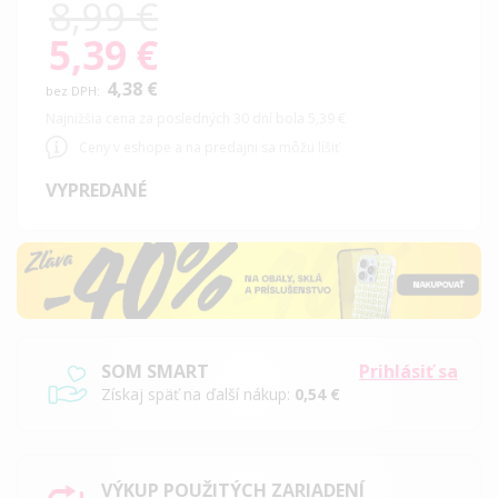
8,99 €
5,39 €
Special
Price
4,38 €
Najnižšia cena za posledných 30 dní bola 5,39 €
Ceny v eshope a na predajni sa môžu líšiť
VYPREDANÉ
SOM SMART
Prihlásiť sa
Získaj späť na ďalší nákup:
0,54 €
VÝKUP POUŽITÝCH ZARIADENÍ