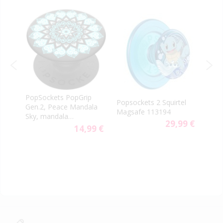
PopSockets PopGrip
Popsockets 2 Squirtel
Pops
Gen.2, Peace Mandala
Magsafe 113194
Eeve
Sky, mandala
9 €
29,99 €
svetlomodrá
14,99 €