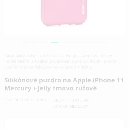
Ilustračné foto
. - môže zobrazovať príslušenstvo pre iný
model telefónu. Reálne prevedenie je prispôsobené na vami
požadovaný model (uvedený v názve produktu).
Preskočiť
Silikónové puzdro na Apple iPhone 11
na
Mercury i-Jelly tmavo ružové
začiatok
galérie
Ohodnoť tento produkt
SKU
1110275484
obrázkov
Značka:
MERCURY