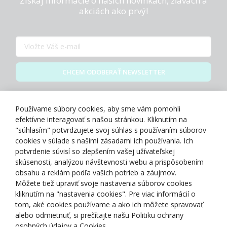
Získaj informácie o našich novinkách, zľavách a
akciách ako prvý!
CHCEM ODOBERAŤ NEWSLETTER
Zásady spracovania osobných údajov
Používame súbory cookies, aby sme vám pomohli
efektívne interagovať s našou stránkou. Kliknutím na
"súhlasím" potvrdzujete svoj súhlas s používaním súborov
cookies v súlade s našimi zásadami ich používania. Ich
potvrdenie súvisí so zlepšením vašej užívateľskej
O NÁS
skúsenosti, analýzou návštevnosti webu a prispôsobením
obsahu a reklám podľa vašich potrieb a záujmov.
Môžete tiež upraviť svoje nastavenia súborov cookies
NAKUPOVANIE
kliknutím na "nastavenia cookies". Pre viac informácií o
tom, aké cookies používame a ako ich môžete spravovať
ZÁKAZNÍCKA ZÓNA
alebo odmietnuť, si prečítajte našu Politiku ochrany
osobných údajov a Cookies.