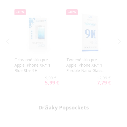
-40%
-40%
-40
Ochranné sklo pre
Tvrdené sklo pre
Tvrd
Apple iPhone XR/11
Apple iPhone XR/11
iPho
Blue Star 9H
Flexible Nano Glass
Asah
9H
0.3
9 €
9,99 €
12,99 €
9 €
5,99 €
7,79 €
al
Special
Special
Price
Price
Držiaky Popsockets