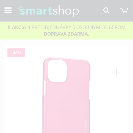
M
Hľadať
!! AKCIA
!!
PRE OBJEDNÁVKY S OSOBNÝM ODBEROM
DOPRAVA ZDARMA.
Preskočiť
-40%
na
koniec
galérie
obrázkov