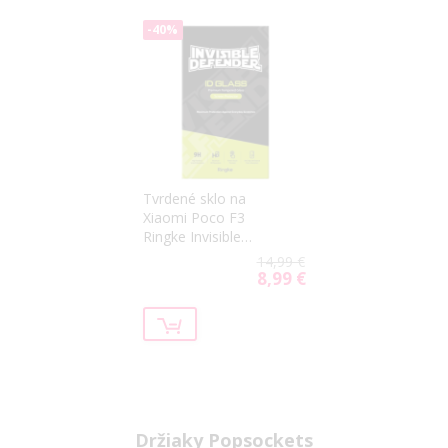
-40%
Tvrdené sklo na
Xiaomi Poco F3
Ringke Invisible
Defender celotvárové
14,99 €
čierne
8,99 €
Special
Price
Držiaky Popsockets