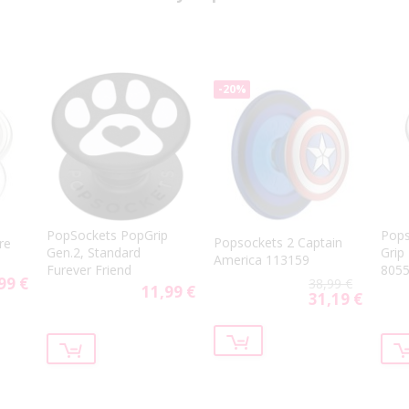
-20%
PopSockets PopGrip
Pops
Popsockets 2 Captain
re
Gen.2, Standard
Grip
America 113159
Furever Friend
805
99 €
38,99 €
11,99 €
31,19 €
Special
Price