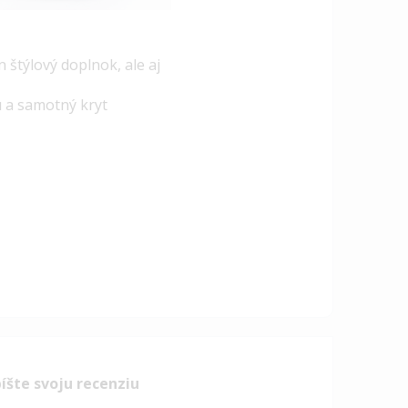
štýlový doplnok, ale aj
u a samotný kryt
íšte svoju recenziu