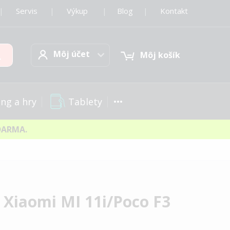
|
Servis
|
Výkup
|
Blog
|
Kontakt
Môj účet
Hľadať
Môj účet
Môj košík
Tablety
ng a hry
DARMA.
 Xiaomi MI 11i/Poco F3