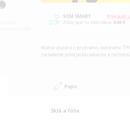
SOM SMART
Prihlásiť 
Získaj späť na ďalší nákup:
0,60 €
iný model
požadovaný model
Matné puzdro z pružného, ​​odolného TPU
zariadenie pred poškriabaním a nečistot
Popis
Sklá a fólie