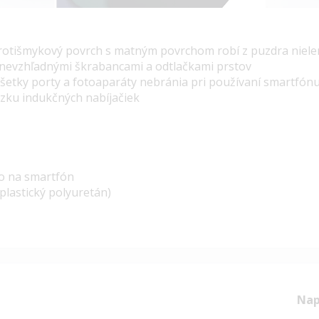
rotišmykový povrch s matným povrchom robí z puzdra nielen 
nevzhľadnými škrabancami a odtlačkami prstov
všetky porty a fotoaparáty nebránia pri používaní smartfón
ku indukčných nabíjačiek
ro na smartfón
plastický polyuretán)
Nap