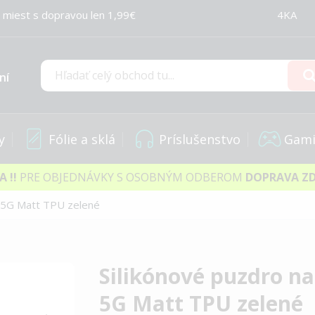
 miest s dopravou len 1,99€
4KA
ní
Hľadať
y
Fólie a sklá
Príslušenstvo
Gami
IA
!!
PRE OBJEDNÁVKY S OSOBNÝM ODBEROM
DOPRAVA Z
3 5G Matt TPU zelené
Silikónové puzdro na
5G Matt TPU zelené