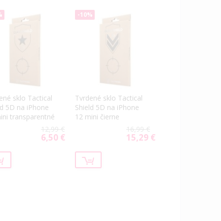
%
-10%
ené sklo Tactical
Tvrdené sklo Tactical
ld 5D na iPhone
Shield 5D na iPhone
ini transparentné
12 mini čierne
12,99 €
16,99 €
6,50 €
15,29 €
Special
Special
Price
Price