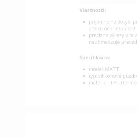
Vlastnosti:
pr
íjemné na dotyk, p
dobrú ochranu pred 
precízne výrezy pre 
neobmedzuje prevádz
Špecifikácia:
model: MATT
typ: silikónové puzd
materiál: TPU (termo