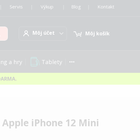
|
Servis
|
Výkup
|
Blog
|
Kontakt
Môj účet
Hľadať
Môj účet
Môj košík
Tablety
ng a hry
DARMA.
 Apple iPhone 12 Mini