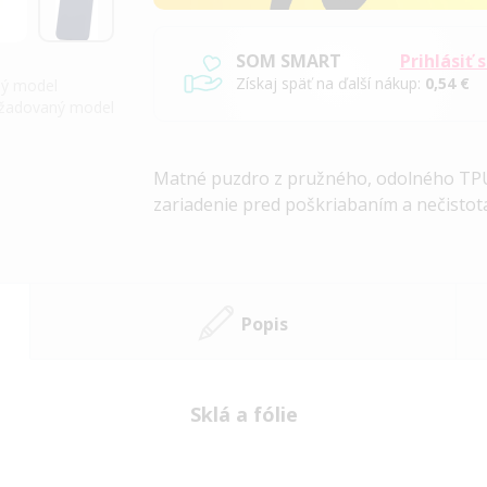
SOM SMART
Prihlásiť 
Získaj späť na ďalší nákup:
0,54 €
iný model
požadovaný model
Matné puzdro z pružného, ​​odolného TPU
zariadenie pred poškriabaním a nečistot
Popis
Sklá a fólie