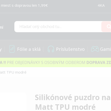
 miest s dopravou len 1,99€
4KA
ní
Hľadať
y
Fólie a sklá
Príslušenstvo
Gami
IA
!!
PRE OBJEDNÁVKY S OSOBNÝM ODBEROM
DOPRAVA Z
 Matt TPU modré
Silikónové puzdro na
Matt TPU modré