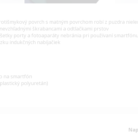
rotišmykový povrch s matným povrchom robí z puzdra nielen 
nevzhľadnými škrabancami a odtlačkami prstov
všetky porty a fotoaparáty nebránia pri používaní smartfón
ku indukčných nabíjačiek
ro na smartfón
plastický polyuretán)
Nap