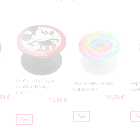
PopSockets Original
Popsockets 2 Psych
Pops
PopGrip, Mickey
Out 802592
Sup
Classic
99 €
15,99 €
17,99 €