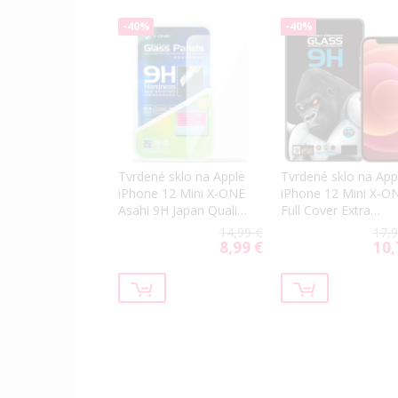
-40%
-40%
Tvrdené sklo na Apple
Tvrdené sklo na App
iPhone 12 Mini X-ONE
iPhone 12 Mini X-O
Asahi 9H Japan Quality
Full Cover Extra
0.3mm
Strong Matte 9H Ful
14,99 €
17,9
Glue čierne
8,99 €
10,
Special
Spec
Price
Price