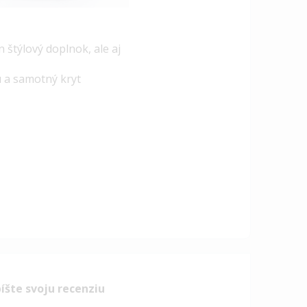
štýlový doplnok, ale aj
u a samotný kryt
íšte svoju recenziu