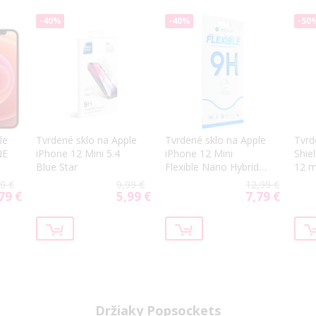
-40%
-40%
-50
le
Tvrdené sklo na Apple
Tvrdené sklo na Apple
Tvrd
NE
iPhone 12 Mini 5.4
iPhone 12 Mini
Shie
Blue Star
Flexible Nano Hybrid
12 m
l
9H
9 €
9,99 €
12,99 €
79 €
5,99 €
7,79 €
ial
Special
Special
Price
Price
Držiaky Popsockets