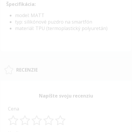
Špecifikácia:
model: MATT
typ: silikónové puzdro na smartfón
materiál: TPU (termoplastický polyuretán)
RECENZIE
Napíšte svoju recenziu
Cena
1
2
3
4
5