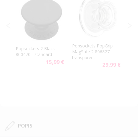
PopS
Popsockets PopGrip
rn
Popsockets 2 Black
vent
MagSafe 2 806827
800470 - standard
aute
transparent
9 €
15,99 €
29,99 €
POPIS