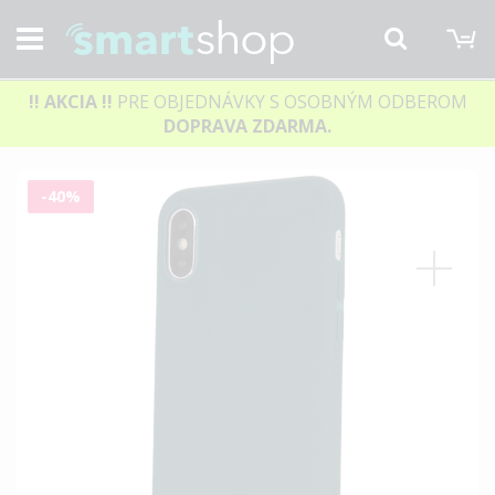
M
Hľadať
!! AKCIA
!!
PRE OBJEDNÁVKY S OSOBNÝM ODBEROM
DOPRAVA ZDARMA.
Preskočiť
-40%
na
koniec
galérie
obrázkov