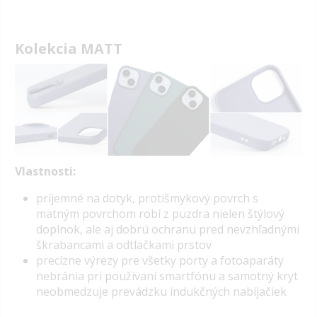
Kolekcia MATT
Vlastnosti:
pr
íjemné na dotyk, protišmykový povrch s
matným povrchom robí z puzdra nielen štýlový
doplnok, ale aj dobrú ochranu pred nevzhľadnými
škrabancami a odtlačkami prstov
precízne výrezy pre všetky porty a fotoaparáty
nebránia pri používaní smartfónu a samotný kryt
neobmedzuje prevádzku indukčných nabíjačiek