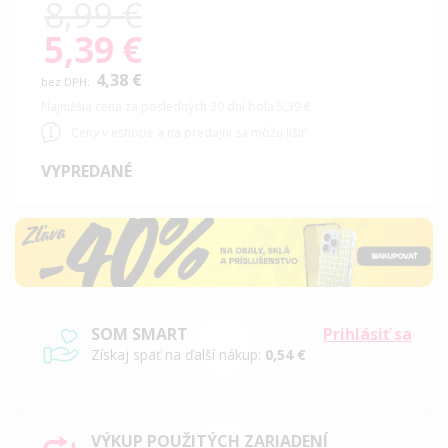
8,99 €
5,39 €
Special
Price
4,38 €
Najnižšia cena za posledných 30 dní bola 5,39 €
Ceny v eshope a na predajni sa môžu líšiť
VYPREDANÉ
SOM SMART
Prihlásiť sa
Získaj späť na ďalší nákup:
0,54 €
VÝKUP POUŽITÝCH ZARIADENÍ