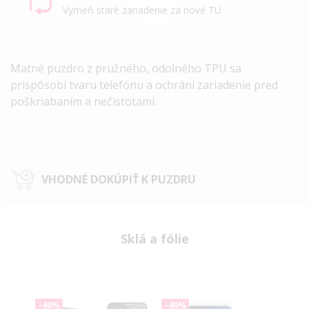
Vymeň staré zariadenie za nové TU.
Matné puzdro z pružného, ​​odolného TPU sa
prispôsobí tvaru telefónu a ochráni zariadenie pred
poškriabaním a nečistotami.
VHODNÉ DOKÚPIŤ K PUZDRU
Sklá a fólie
-40%
-40%
-40