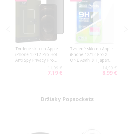
Tvrdené sklo na Apple
Tvrdené sklo na Apple
Tvrd
1
iPhone 12/12 Pro Hofi
iPhone 12/12 Pro X-
iPho
Anti Spy Privacy Pro+
ONE Asahi 9H Japan
ONE 
celotvárové čierne
Quality 0.3mm
Stro
99 €
11,99 €
14,99 €
9H F
39 €
7,19 €
8,99 €
ial
Special
Special
e
Price
Price
Držiaky Popsockets
-40