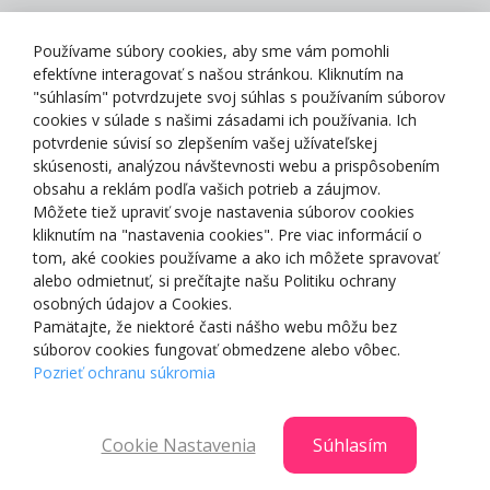
Zásady spracovania osobných údajov
Používame súbory cookies, aby sme vám pomohli
efektívne interagovať s našou stránkou. Kliknutím na
"súhlasím" potvrdzujete svoj súhlas s používaním súborov
cookies v súlade s našimi zásadami ich používania. Ich
potvrdenie súvisí so zlepšením vašej užívateľskej
O NÁS
skúsenosti, analýzou návštevnosti webu a prispôsobením
obsahu a reklám podľa vašich potrieb a záujmov.
Môžete tiež upraviť svoje nastavenia súborov cookies
NAKUPOVANIE
kliknutím na "nastavenia cookies". Pre viac informácií o
tom, aké cookies používame a ako ich môžete spravovať
ZÁKAZNÍCKA ZÓNA
alebo odmietnuť, si prečítajte našu Politiku ochrany
osobných údajov a Cookies.
Pamätajte, že niektoré časti nášho webu môžu bez
NAŠE OCENENIA
súborov cookies fungovať obmedzene alebo vôbec.
Pozrieť ochranu súkromia
Cookie Nastavenia
Súhlasím
© 2025 Smartshop