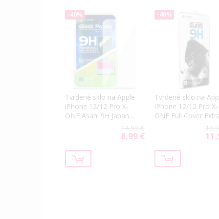
-40%
-40%
Tvrdené sklo na Apple
Tvrdené sklo na App
iPhone 12/12 Pro X-
iPhone 12/12 Pro X-
ONE Asahi 9H Japan
ONE Full Cover Extr
Quality 0.3mm
Strong Crystal Clear
14,99 €
19,9
9H Full Glue čierne
8,99 €
11,
Special
Spec
Price
Price