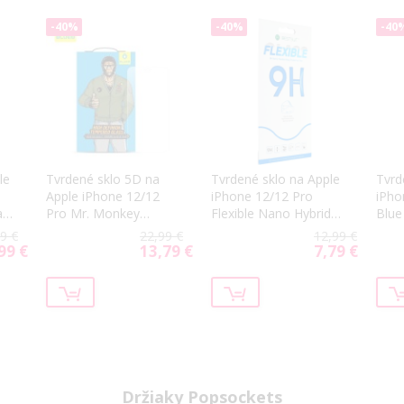
-40%
-40%
-40
le
Tvrdené sklo 5D na
Tvrdené sklo na Apple
Tvrd
Apple iPhone 12/12
iPhone 12/12 Pro
iPho
a
Pro Mr. Monkey
Flexible Nano Hybrid
Blue
čierne (Strong HD)
9H
9 €
22,99 €
12,99 €
99 €
13,79 €
7,79 €
ial
Special
Special
Price
Price
Držiaky Popsockets