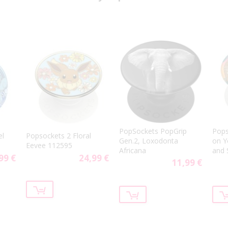
PopSockets PopGrip
Pops
el
Popsockets 2 Floral
Gen.2, Loxodonta
on Y
Eevee 112595
Africana
and 
99 €
24,99 €
11,99 €