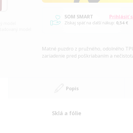
SOM SMART
Prihlásiť 
Získaj späť na ďalší nákup:
0,54 €
iný model
požadovaný model
Matné puzdro z pružného, ​​odolného TPU
zariadenie pred poškriabaním a nečistot
Popis
Sklá a fólie