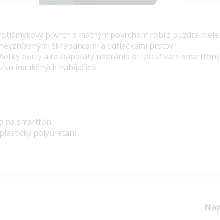
rotišmykový povrch s matným povrchom robí z puzdra nielen 
nevzhľadnými škrabancami a odtlačkami prstov
všetky porty a fotoaparáty nebránia pri používaní smartfón
ku indukčných nabíjačiek
ro na smartfón
plastický polyuretán)
Nap