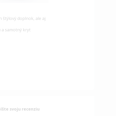
štýlový doplnok, ale aj
u a samotný kryt
íšte svoju recenziu