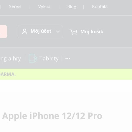
|
Servis
|
Výkup
|
Blog
|
Kontakt
Môj účet
Hľadať
Môj účet
Môj košík
Tablety
ng a hry
DARMA.
 Apple iPhone 12/12 Pro