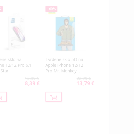
%
-40%
ené sklo na
Tvrdené sklo 5D na
ne 12/12 Pro 6.1
Apple iPhone 12/12
 Star
Pro Mr. Monkey
čierne (Strong Privacy)
13,99 €
22,99 €
8,39 €
13,79 €
Special
Special
Price
Price