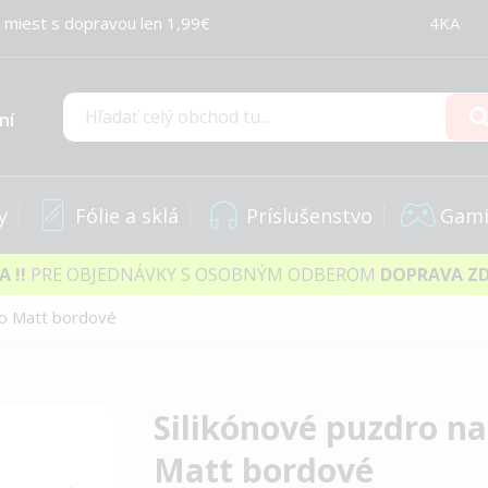
 miest s dopravou len 1,99€
4KA
ní
Hľadať
y
Fólie a sklá
Príslušenstvo
Gami
IA
!!
PRE OBJEDNÁVKY S OSOBNÝM ODBEROM
DOPRAVA Z
ro Matt bordové
Silikónové puzdro na
Matt bordové