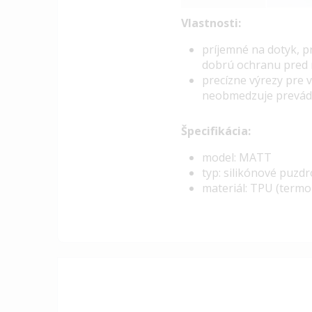
Vlastnosti:
pr
íjemné na dotyk, p
dobrú ochranu pred 
precízne výrezy pre 
neobmedzuje prevádz
Špecifikácia:
model: MATT
typ: silikónové puzd
materiál: TPU (termo