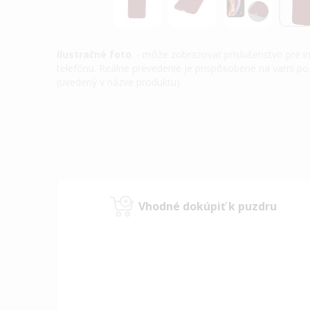
Ilustračné foto
. - môže zobrazovať príslušenstvo pre 
telefónu. Reálne prevedenie je prispôsobené na vami 
(uvedený v názve produktu).
Preskočiť
na
začiatok
galérie
obrázkov
Vhodné dokúpiť k puzdru