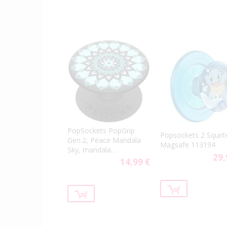
PopSockets PopGrip
Popsockets 2 Squirt
Gen.2, Peace Mandala
Magsafe 113194
Sky, mandala
29,
svetlomodrá
14,99 €