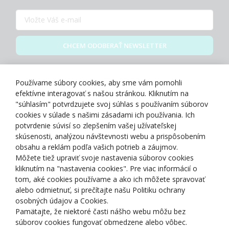
CHCEM ODOBERAŤ NEWSLETTER
Zásady spracovania osobných údajov
Používame súbory cookies, aby sme vám pomohli
efektívne interagovať s našou stránkou. Kliknutím na
"súhlasím" potvrdzujete svoj súhlas s používaním súborov
cookies v súlade s našimi zásadami ich používania. Ich
potvrdenie súvisí so zlepšením vašej užívateľskej
O NÁS
skúsenosti, analýzou návštevnosti webu a prispôsobením
obsahu a reklám podľa vašich potrieb a záujmov.
Môžete tiež upraviť svoje nastavenia súborov cookies
NAKUPOVANIE
kliknutím na "nastavenia cookies". Pre viac informácií o
tom, aké cookies používame a ako ich môžete spravovať
ZÁKAZNÍCKA ZÓNA
alebo odmietnuť, si prečítajte našu Politiku ochrany
osobných údajov a Cookies.
Pamätajte, že niektoré časti nášho webu môžu bez
NAŠE OCENENIA
súborov cookies fungovať obmedzene alebo vôbec.