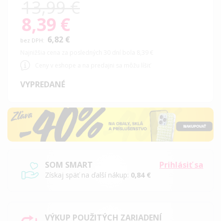
13,99 €
8,39 €
Special
Price
6,82 €
Najnižšia cena za posledných 30 dní bola 8,39 €
Ceny v eshope a na predajni sa môžu líšiť
VYPREDANÉ
SOM SMART
Prihlásiť sa
Získaj späť na ďalší nákup:
0,84 €
VÝKUP POUŽITÝCH ZARIADENÍ