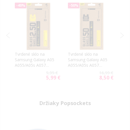
-40%
-50%
-40
s
Tvrdené sklo na
Tvrdené sklo na
Tvrd
5s
Samsung Galaxy A05
Samsung Galaxy A05
Sams
A055/A05s A057
A055/A05s A057
A05
Tactical Shield 2.5D
Tactical Shield 5D
celo
99 €
9,99 €
16,99 €
celotvárové čierne
59 €
5,99 €
8,50 €
ial
Special
Special
e
Price
Price
Držiaky Popsockets