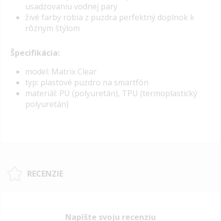
usadzovaniu vodnej pary
živé farby robia z puzdra perfektný doplnok k
rôznym štýlom
Špecifikácia:
model: Matrix Clear
typ: plastové puzdro na smartfón
materiál: PU (polyuretán), TPU (termoplastický
polyuretán)
RECENZIE
Napíšte svoju recenziu