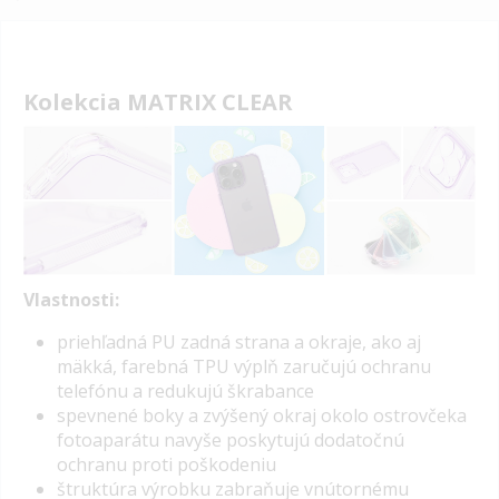
Kolekcia MATRIX CLEAR
Vlastnosti:
priehľadná PU zadná strana a okraje, ako aj
mäkká, farebná
TPU
výplň zaručujú ochranu
telefónu a redukujú škrabance
spevnené boky a zvýšený okraj okolo ostrovčeka
fotoaparátu navyše poskytujú dodatočnú
ochranu proti poškodeniu
štruktúra výrobku zabraňuje vnútornému