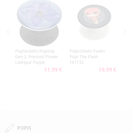
PopSockets PopGrip
Popsockets Funko
Pops
Gen.2, Pressed Flower
Pop! The Flash
Pika
Larkspur Purple
101132
9 €
11,99 €
19,99 €
POPIS