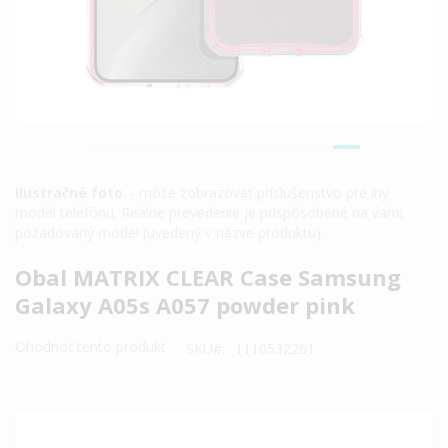
Ilustračné foto
. - môže zobrazovať príslušenstvo pre iný
model telefónu. Reálne prevedenie je prispôsobené na vami
požadovaný model (uvedený v názve produktu).
Preskočiť
Obal MATRIX CLEAR Case Samsung
na
Galaxy A05s A057 powder pink
začiatok
galérie
Ohodnoť tento produkt
SKU
1110532261
obrázkov