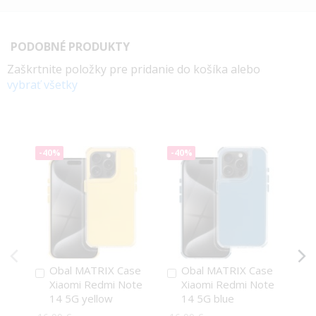
PODOBNÉ PRODUKTY
Zaškrtnite položky pre pridanie do košíka alebo
vybrať všetky
-40%
-40%
-4
Obal MATRIX Case
Obal MATRIX Case
Pridať
Pridať
P
Xiaomi Redmi Note
Xiaomi Redmi Note
do
do
d
14 5G yellow
14 5G blue
košíka
košíka
k