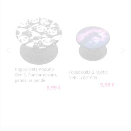
PopSockets PopGrip
Pops
Popsockets 2 Mystic
Gen.2, Pandamonium,
Amer
Nebula 801006
panda na pande
113
9,99 €
9 €
8,99 €