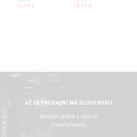
16,99 €
16,99 €
16,
10,19 €
10,19 €
10
Special
Special
Spe
Price
Price
Pri
AŽ 50 PREDAJNÍ NA SLOVENSKU
Navštív jeden z našich
Smartshopov