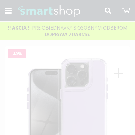
M
Hľadať
!! AKCIA
!!
PRE OBJEDNÁVKY S OSOBNÝM ODBEROM
DOPRAVA ZDARMA.
Preskočiť
-40%
na
koniec
galérie
obrázkov