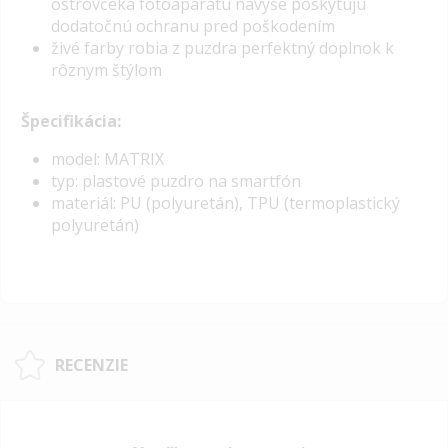
ostrovčeka fotoaparátu navyše poskytujú
dodatočnú ochranu pred poškodením
živé farby robia z puzdra perfektný doplnok k
rôznym štýlom
Špecifikácia:
model: MATRIX
typ: plastové puzdro na smartfón
materiál: PU (polyuretán), TPU (termoplastický
polyuretán)
RECENZIE