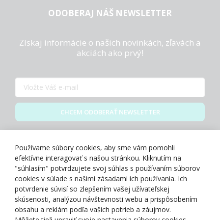
ODOBERAJ NÁŠ NEWSLETTER
Získaj informácie o našich novinkách, zľavách a
akciách ako prvý!
CHCEM ODOBERAŤ NEWSLETTER
Zásady spracovania osobných údajov
Používame súbory cookies, aby sme vám pomohli
efektívne interagovať s našou stránkou. Kliknutím na
"súhlasím" potvrdzujete svoj súhlas s používaním súborov
cookies v súlade s našimi zásadami ich používania. Ich
potvrdenie súvisí so zlepšením vašej užívateľskej
O NÁS
skúsenosti, analýzou návštevnosti webu a prispôsobením
obsahu a reklám podľa vašich potrieb a záujmov.
Môžete tiež upraviť svoje nastavenia súborov cookies