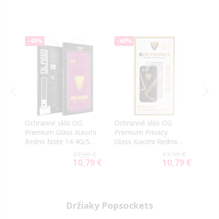
-40%
-40%
-40
Ochranné sklo OG
Ochranné sklo OG
Ochr
mi
Premium Glass Xiaomi
Premium Privacy
Prot
5G
Redmi Note 14 4G/5G
Glass Xiaomi Redmi
Xiao
čierne
Note 14 4G/5G čierne
4G/5
99 €
17,99 €
17,99 €
59 €
10,79 €
10,79 €
ial
Special
Special
e
Price
Price
Držiaky Popsockets