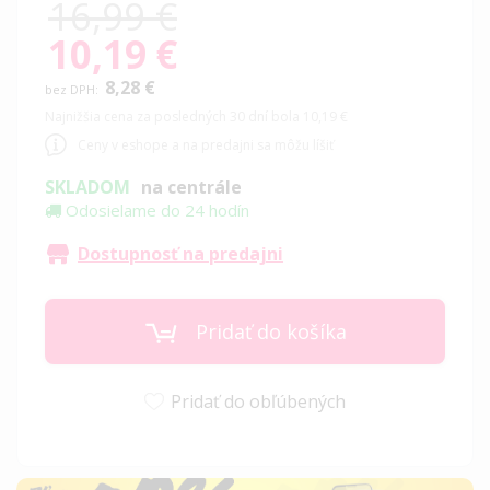
16,99 €
10,19 €
Special
Price
8,28 €
Najnižšia cena za posledných 30 dní bola 10,19 €
Ceny v eshope a na predajni sa môžu líšiť
SKLADOM
na centrále
Odosielame do 24 hodín
Dostupnosť na predajni
Pridať do košíka
Pridať do obľúbených