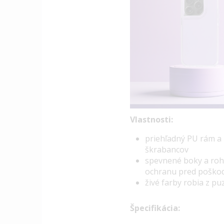
Vlastnosti:
p
riehľadný PU rám a
škrabancov
spevnené boky a roh
ochranu pred pošk
živé farby robia z p
Špecifikácia: