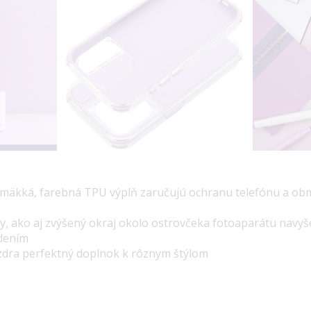
 mäkká, farebná TPU výplň zaručujú ochranu telefónu a ob
y, ako aj zvýšený okraj okolo ostrovčeka fotoaparátu navy
odením
uzdra perfektný doplnok k rôznym štýlom