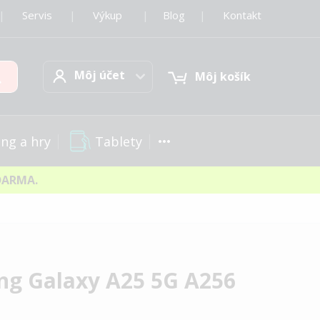
|
Servis
|
Výkup
|
Blog
|
Kontakt
Môj účet
Hľadať
Môj účet
Môj košík
Tablety
ng a hry
DARMA.
g Galaxy A25 5G A256