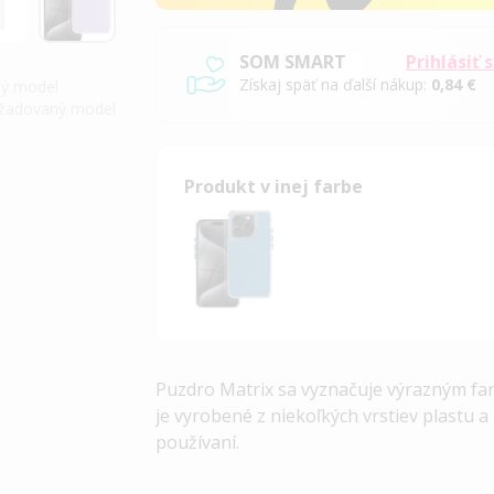
SOM SMART
Prihlásiť 
Získaj späť na ďalší nákup:
0,84 €
iný model
požadovaný model
Produkt v inej farbe
Puzdro Matrix sa vyznačuje výrazným fa
je vyrobené z niekoľkých vrstiev plastu
používaní.