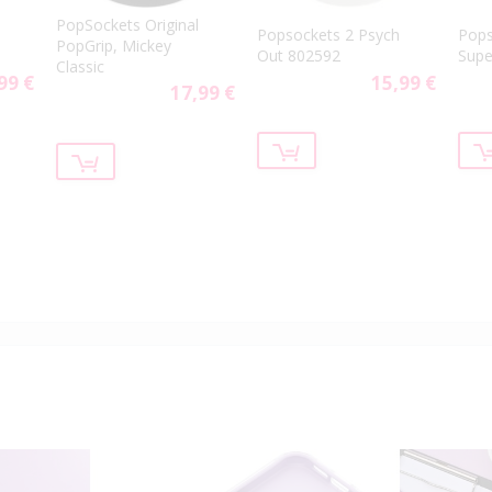
PopSockets Original
Popsockets 2 Psych
Pops
PopGrip, Mickey
Out 802592
Sup
Classic
99 €
15,99 €
17,99 €