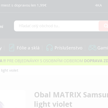
 miest s dopravou len 1,99€
4KA
ní
Hľadať
y
Fólie a sklá
Príslušenstvo
Gami
IA
!!
PRE OBJEDNÁVKY S OSOBNÝM ODBEROM
DOPRAVA Z
ight violet
Obal MATRIX Samsun
light violet