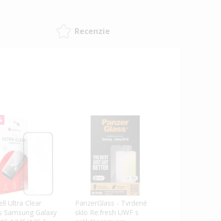
Recenzie
%
ll Ultra Clear
PanzerGlass - Tvrdené
s Samsung Galaxy
sklo Re:fresh UWF s