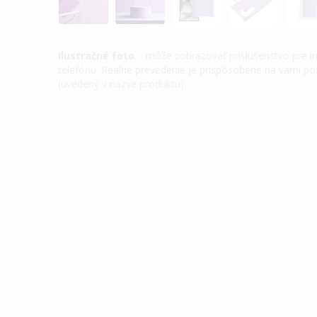
Ilustračné foto
. - môže zobrazovať príslušenstvo pre 
telefónu. Reálne prevedenie je prispôsobené na vami 
(uvedený v názve produktu).
Preskočiť
na
začiatok
galérie
obrázkov