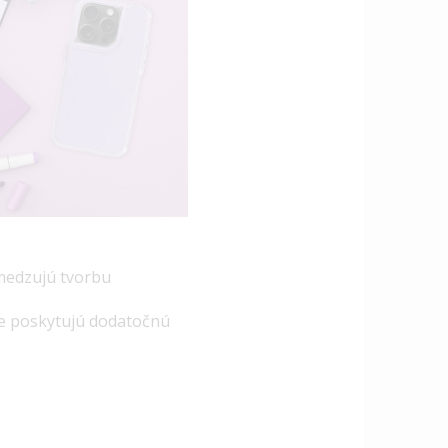
medzujú tvorbu
še poskytujú dodatočnú