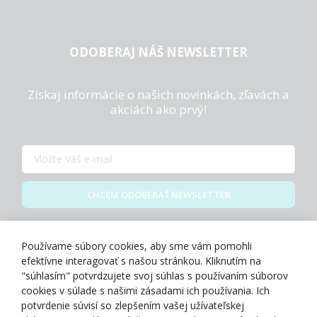
ODOBERAJ NÁŠ NEWSLETTER
Získaj informácie o našich novinkách, zľavách a
akciách ako prvý!
CHCEM ODOBERAŤ NEWSLETTER
Zásady spracovania osobných údajov
Používame súbory cookies, aby sme vám pomohli
efektívne interagovať s našou stránkou. Kliknutím na
"súhlasím" potvrdzujete svoj súhlas s používaním súborov
cookies v súlade s našimi zásadami ich používania. Ich
potvrdenie súvisí so zlepšením vašej užívateľskej
O NÁS