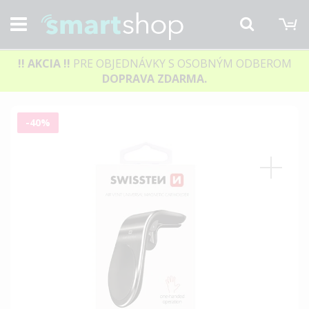
M
Hľadať
!! AKCIA
!!
PRE OBJEDNÁVKY S OSOBNÝM ODBEROM
DOPRAVA ZDARMA.
Preskočiť
-40%
na
koniec
galérie
obrázkov