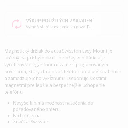
VÝKUP POUŽITÝCH ZARIADENÍ
Vymeň staré zariadenie za nové TU.
Magnetický držiak do auta Swissten Easy Mount je
určený na prichytenie do mriežky ventilácie a je
vyrobený v elegantnom dizajne s pogumovaným
povrchom, ktorý chráni váš telefón pred poškriabaním
a zamedzuje jeho vykĺznutiu. Disponuje šiestimi
magnetmi pre lepšie a bezpečnejšie uchopenie
telefónu.
Navyše kĺb má možnosť natočenia do
požadovaného smeru.
Farba: čierna
Značka: Swissten