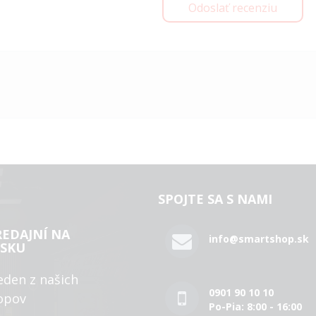
Odoslať recenziu
SPOJTE SA S NAMI
REDAJNÍ NA
info@smartshop.sk
SKU
eden z našich
0901 90 10 10
opov
Po-Pia: 8:00 - 16:00