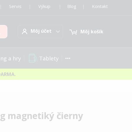
|
Servis
|
Výkup
|
Blog
|
Kontakt
Môj účet
Hľadať
Môj účet
Môj košík
Tablety
ng a hry
DARMA.
ag magnetiký čierny