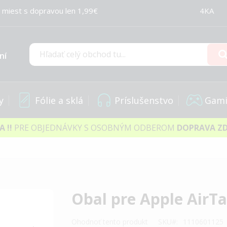
 miest s dopravou len 1,99€
4KA
ní
Hľadať
y
Fólie a sklá
Príslušenstvo
Gami
IA
!!
PRE OBJEDNÁVKY S OSOBNÝM ODBEROM
DOPRAVA Z
Obal pre Apple AirT
Ohodnoť tento produkt
SKU
1110601125