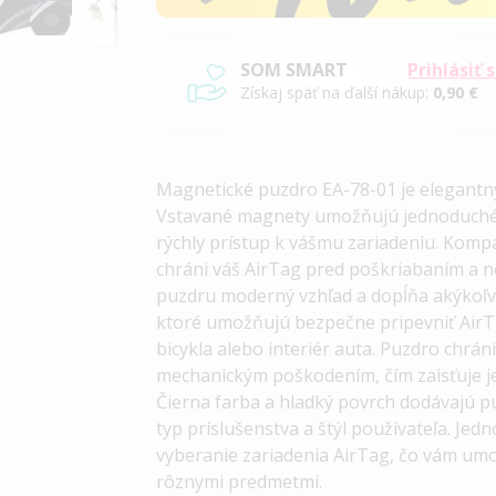
SOM SMART
Prihlásiť 
Získaj späť na ďalší nákup:
0,90 €
Magnetické puzdro EA-78-01 je elegantný
Vstavané magnety umožňujú jednoduché 
rýchly prístup k vášmu zariadeniu. Komp
chráni váš AirTag pred poškriabaním a ne
puzdru moderný vzhľad a dopĺňa akýkoľve
ktoré umožňujú bezpečne pripevniť AirTa
bicykla alebo interiér auta. Puzdro chr
mechanickým poškodením, čím zaisťuje je
Čierna farba a hladký povrch dodávajú p
typ príslušenstva a štýl používateľa. Je
vyberanie zariadenia AirTag, čo vám um
rôznymi predmetmi.