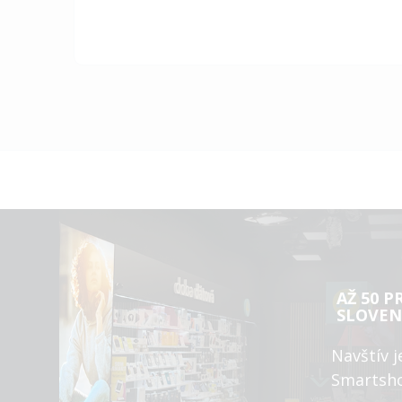
AŽ 50 P
SLOVEN
Navštív j
Smartsh