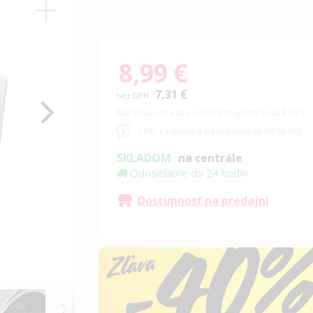
8,99 €
7,31 €
Najnižšia cena za posledných 30 dní bola 8,99 €
Ceny v eshope a na predajni sa môžu líšiť
SKLADOM
na centrále
Odosielame do 24 hodín
Dostupnosť na predajni