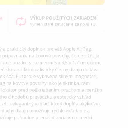
sa
VÝKUP POUŽITÝCH ZARIADENÍ
Vymeň staré zariadenie za nové TU.
 a praktický doplnok pre váš Apple AirTag.
pripevnenie na kovové povrchy, čo umožňuje
aktné puzdro s rozmermi 5 x 3,5 x 1,7 cm účinne
čistotami. Minimalistický čierny dizajn dodáva
k štýl. Puzdro je vybavené silnými magnetmi,
g na kovové povrchy, ako je skrinka, rám
áni lokátor pred poškriabaním, prachom a menším
ho dlhodobú prevádzku a estetický vzhľad.
uzdru elegantný vzhľad, ktorý dopĺňa akýkoľvek
dnoduchý dizajn umožňuje rýchle vkladanie a
ožňuje pohodlne prenášať zariadenie medzi