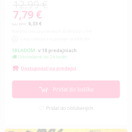
12,99 €
7,79 €
Special
Price
6,33 €
Najnižšia cena za posledných 30 dní bola 7,79 €
Ceny v eshope a na predajni sa môžu líšiť
SKLADOM
v 18 predajniach
Odosielame do 24 hodín
Dostupnosť na predajni
Pridať do košíka
Pridať do obľúbených