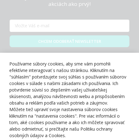
akciách ako prvý!
CHCEM ODOBERAŤ NEWSLETTER
Zásady spracovania osobných údajov
Používame súbory cookies, aby sme vám pomohli
efektívne interagovať s našou stránkou. Kliknutím na
"súhlasím" potvrdzujete svoj súhlas s používaním súborov
cookies v súlade s našimi zásadami ich používania. Ich
potvrdenie súvisí so zlepšením vašej užívateľskej
O NÁS
skúsenosti, analýzou návštevnosti webu a prispôsobením
obsahu a reklám podľa vašich potrieb a záujmov.
Môžete tiež upraviť svoje nastavenia súborov cookies
NAKUPOVANIE
kliknutím na "nastavenia cookies". Pre viac informácií o
tom, aké cookies používame a ako ich môžete spravovať
ZÁKAZNÍCKA ZÓNA
alebo odmietnuť, si prečítajte našu Politiku ochrany
osobných údajov a Cookies.