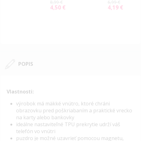
8,99 €
6,99 €
4,50 €
4,19 €
Special
Special
Price
Price
POPIS
Vlastnosti:
výrobok má mäkké vnútro, ktoré chráni
obrazovku pred poškriabaním a praktické vrecko
na karty alebo bankovky
ideálne nastaviteľné TPU prekrytie udrží váš
telefón vo vnútri
puzdro je možné uzavrieť pomocou magnetu,