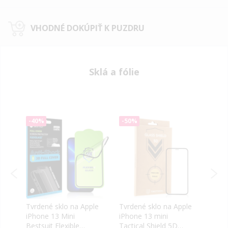
VHODNÉ DOKÚPIŤ K PUZDRU
Sklá a fólie
-40%
-50%
-40
Tvrdené sklo na Apple
Tvrdené sklo na Apple
Tvrd
le
iPhone 13 Mini
iPhone 13 mini
iPho
NE
Bestsuit Flexible
Tactical Shield 5D
Tact