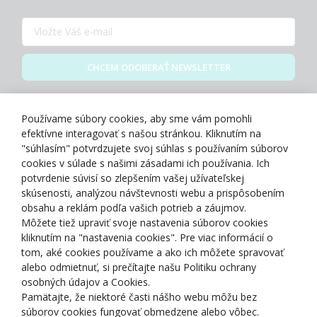
CHCEM ODOBERAŤ NEWSLETTER
Zásady spracovania osobných údajov
Používame súbory cookies, aby sme vám pomohli
efektívne interagovať s našou stránkou. Kliknutím na
"súhlasím" potvrdzujete svoj súhlas s používaním súborov
cookies v súlade s našimi zásadami ich používania. Ich
potvrdenie súvisí so zlepšením vašej užívateľskej
O NÁS
skúsenosti, analýzou návštevnosti webu a prispôsobením
obsahu a reklám podľa vašich potrieb a záujmov.
Môžete tiež upraviť svoje nastavenia súborov cookies
NAKUPOVANIE
kliknutím na "nastavenia cookies". Pre viac informácií o
tom, aké cookies používame a ako ich môžete spravovať
ZÁKAZNÍCKA ZÓNA
alebo odmietnuť, si prečítajte našu Politiku ochrany
osobných údajov a Cookies.
Pamätajte, že niektoré časti nášho webu môžu bez
NAŠE OCENENIA
súborov cookies fungovať obmedzene alebo vôbec.