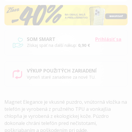
SOM SMART
Prihlásiť sa
Získaj späť na ďalší nákup:
0,90 €
VÝKUP POUŽITÝCH ZARIADENÍ
Vymeň staré zariadenie za nové TU.
Magnet Elegance je vkusné puzdro, vnútorná vložka na
telefón je vyrobená z pružného TPU a vonkajšia
chlopňa je vyrobená z ekologickej kože. Púzdro
dokonale chráni telefón pred nečistotami,
poškriabaním a poškodením pri páde.