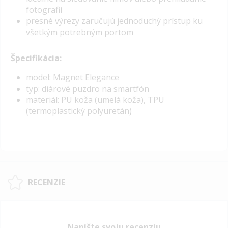
fotografií
presné výrezy zaručujú jednoduchý prístup ku
všetkým potrebným portom
Špecifikácia:
model: Magnet Elegance
typ: diárové puzdro na smartfón
materiál: PU koža (umelá koža), TPU
(termoplastický polyuretán)
RECENZIE
Napíšte svoju recenziu