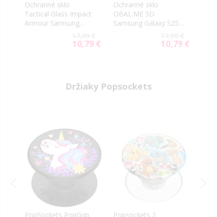
-
Ochranné sklo
Ochranné sklo
Ochr
t
Tactical Glass Impact
OBAL:ME 5D
OBAL
5
Armour Samsung
Samsung Galaxy S25
Sams
Galaxy S25 Ultra 5G
Ultra 5G S938 čierne
Ultr
9 €
17,99 €
17,99 €
S938
9 €
10,79 €
10,79 €
al
Special
Special
Price
Price
Držiaky Popsockets
PopSockets PopGrip
Popsockets 2
Pops