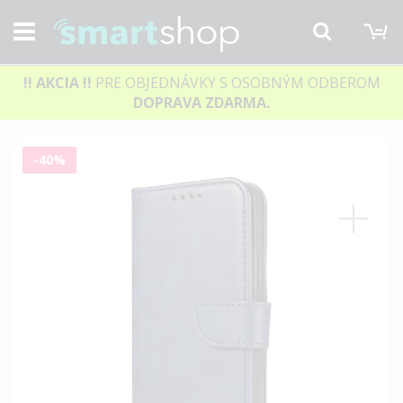
M
Hľadať
!! AKCIA
!!
PRE OBJEDNÁVKY S OSOBNÝM ODBEROM
DOPRAVA ZDARMA.
Preskočiť
-40%
na
koniec
galérie
obrázkov