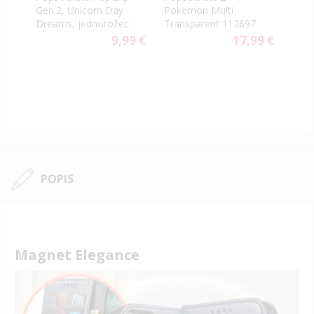
Gen.2, Unicorn Day
Pokemon Multi
Cha
Dreams, jednorožec
Transparent 112697
Mag
9 €
9,99 €
17,99 €
POPIS
Magnet Elegance