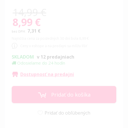
14,99 €
8,99 €
Special
Price
7,31 €
Najnižšia cena za posledných 30 dní bola 8,99 €
Ceny v eshope a na predajni sa môžu líšiť
SKLADOM
v 12 predajniach
Odosielame do 24 hodín
Dostupnosť na predajni
Pridať do košíka
Pridať do obľúbených