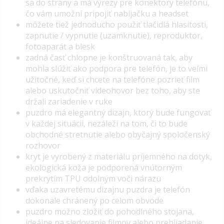
sa do strany a má výrezy pre konektory telefónu,
čo vám umožní pripojiť nabíjačku a headset
môžete tiež jednoducho použiť tlačidlá hlasitosti,
zapnutie / vypnutie (uzamknutie), reproduktor,
fotoaparát a blesk
zadná časť chlopne je konštruovaná tak, aby
mohla slúžiť ako podpora pre telefón, je to veľmi
užitočné, keď si chcete na telefóne pozrieť film
alebo uskutočniť videohovor bez toho, aby ste
držali zariadenie v ruke
puzdro má elegantný dizajn, ktorý bude fungovať
v každej situácii, nezáleží na tom, či to bude
obchodné stretnutie alebo obyčajný spoločenský
rozhovor
kryt je vyrobený z materiálu príjemného na dotyk,
ekologická koža je podporená vnútorným
prekrytím TPU odolným voči nárazu
vďaka uzavretému dizajnu puzdra je telefón
dokonale chránený po celom obvode
puzdro možno zložiť do pohodlného stojana,
ideálne na sledovanie filmov alebo prehliadanie