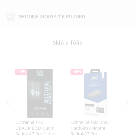
VHODNÉ DOKÚPIŤ K PUZDRU
Sklá a fólie
-40%
-40%
-40
Ochranné sklo
Ochranné sklo 3MK
Ochr
OBAL:ME 5D Xiaomi
HardGlass Xiaomi
OBAL
Redmi A7 Pro čierne
Redmi A7 Pro
Redm