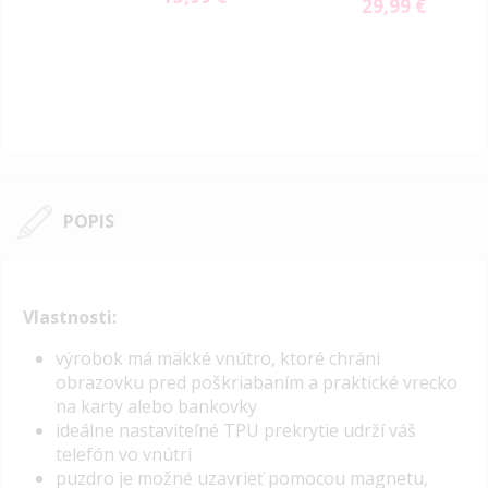
29,99 €
POPIS
Vlastnosti:
výrobok má mäkké vnútro, ktoré chráni
obrazovku pred poškriabaním a praktické vrecko
na karty alebo bankovky
ideálne nastaviteľné TPU prekrytie udrží váš
telefón vo vnútri
puzdro je možné uzavrieť pomocou magnetu,