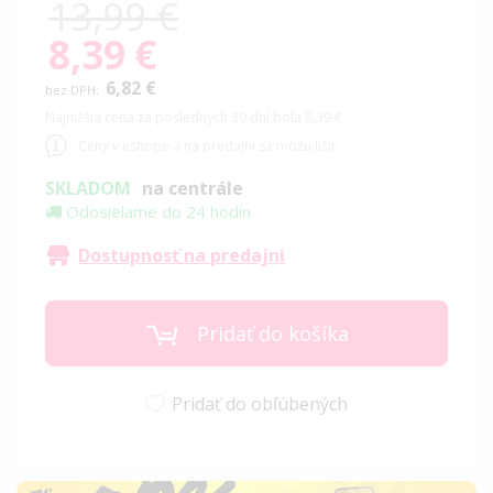
13,99 €
8,39 €
Special
Price
6,82 €
Najnižšia cena za posledných 30 dní bola 8,39 €
Ceny v eshope a na predajni sa môžu líšiť
SKLADOM
na centrále
Odosielame do 24 hodín
Dostupnosť na predajni
Pridať do košíka
Pridať do obľúbených