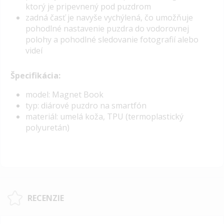
ktorý je pripevnený pod puzdrom
zadná časť je navyše vychýlená, čo umožňuje
pohodlné nastavenie puzdra do vodorovnej
polohy a pohodlné sledovanie fotografií alebo
videí
Špecifikácia:
model: Magnet Book
typ: diárové puzdro na smartfón
materiál: umelá koža, TPU (termoplastický
polyuretán)
RECENZIE