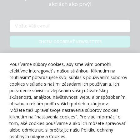
akciách ako prvý!
CHCEM ODOBERAŤ NEWSLETTER
Zásady spracovania osobných údajov
Používame súbory cookies, aby sme vám pomohli
efektívne interagovať s našou stránkou. Kliknutím na
"súhlasím" potvrdzujete svoj súhlas s používaním súborov
cookies v súlade s našimi zásadami ich používania. Ich
potvrdenie súvisí so zlepšením vašej užívateľskej
O NÁS
skúsenosti, analýzou návštevnosti webu a prispôsobením
obsahu a reklám podľa vašich potrieb a záujmov.
Môžete tiež upraviť svoje nastavenia súborov cookies
NAKUPOVANIE
kliknutím na "nastavenia cookies". Pre viac informácií o
tom, aké cookies používame a ako ich môžete spravovať
ZÁKAZNÍCKA ZÓNA
alebo odmietnuť, si prečítajte našu Politiku ochrany
osobných údajov a Cookies.