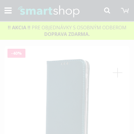
M
Hľadať
!! AKCIA
!!
PRE OBJEDNÁVKY S OSOBNÝM ODBEROM
DOPRAVA ZDARMA.
Preskočiť
-40%
na
koniec
galérie
obrázkov