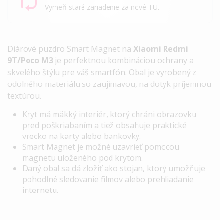
Vymeň staré zariadenie za nové TU.
Diárové puzdro
Smart Magnet
na
Xiaomi Redmi
9T/Poco M3
je perfektnou kombináciou ochrany a
skvelého štýlu pre váš smartfón. Obal je vyrobený z
odolného materiálu so zaujímavou, na dotyk príjemnou
textúrou.
Kryt má mäkký interiér, ktorý chráni obrazovku
pred poškriabaním a tiež obsahuje praktické
vrecko na karty alebo bankovky.
Smart Magnet
je možné uzavrieť pomocou
magnetu uloženého pod krytom.
Daný obal sa dá zložiť ako stojan, ktorý umožňuje
pohodlné sledovanie filmov alebo prehliadanie
internetu.