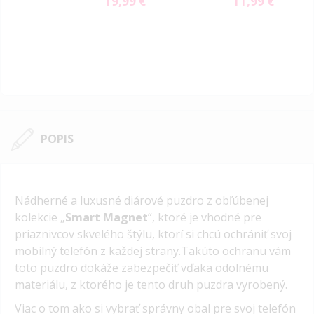
19,99 €
11,99 €
POPIS
Nádherné a luxusné diárové puzdro z obľúbenej
kolekcie „
Smart Magnet
“, ktoré je vhodné pre
priaznivcov skvelého štýlu, ktorí si chcú ochrániť svoj
mobilný telefón z každej strany.Takúto ochranu vám
toto puzdro dokáže zabezpečiť vďaka odolnému
materiálu, z ktorého je tento druh puzdra vyrobený.
Viac o tom ako si vybrať správny obal pre svoj telefón