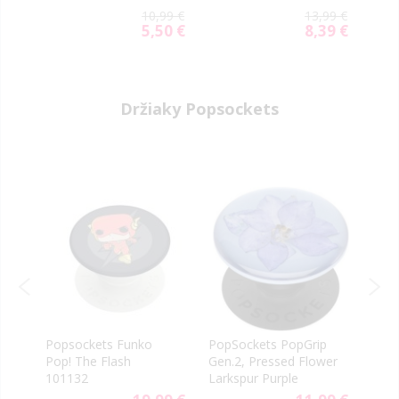
Tactical Shield 2.5D
Hard
99 €
10,99 €
13,99 €
19 €
5,50 €
8,39 €
ial
Special
Special
e
Price
Price
Držiaky Popsockets
Popsockets Funko
PopSockets PopGrip
Pops
Pop! The Flash
Gen.2, Pressed Flower
Pika
101132
Larkspur Purple
9 €