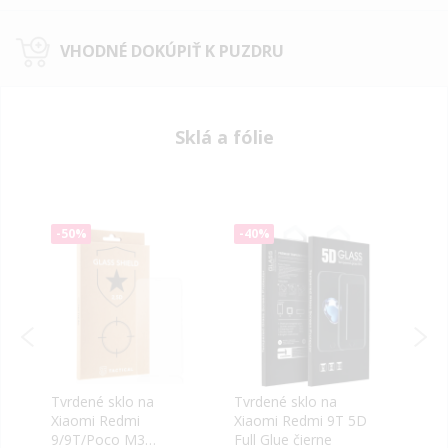
VHODNÉ DOKÚPIŤ K PUZDRU
Sklá a fólie
-50%
-40%
-40
Tvrdené sklo na
Tvrdené sklo na
Tvrd
Xiaomi Redmi
Xiaomi Redmi 9T 5D
Xiao
9/9T/Poco M3
Full Glue čierne
9T/