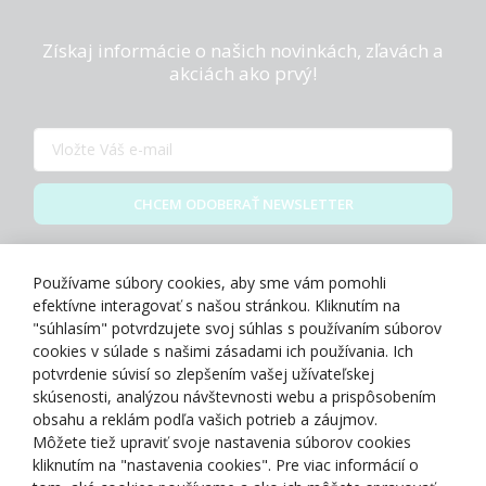
Získaj informácie o našich novinkách, zľavách a
akciách ako prvý!
CHCEM ODOBERAŤ NEWSLETTER
Zásady spracovania osobných údajov
Používame súbory cookies, aby sme vám pomohli
efektívne interagovať s našou stránkou. Kliknutím na
"súhlasím" potvrdzujete svoj súhlas s používaním súborov
cookies v súlade s našimi zásadami ich používania. Ich
potvrdenie súvisí so zlepšením vašej užívateľskej
O NÁS
skúsenosti, analýzou návštevnosti webu a prispôsobením
obsahu a reklám podľa vašich potrieb a záujmov.
Môžete tiež upraviť svoje nastavenia súborov cookies
NAKUPOVANIE
kliknutím na "nastavenia cookies". Pre viac informácií o