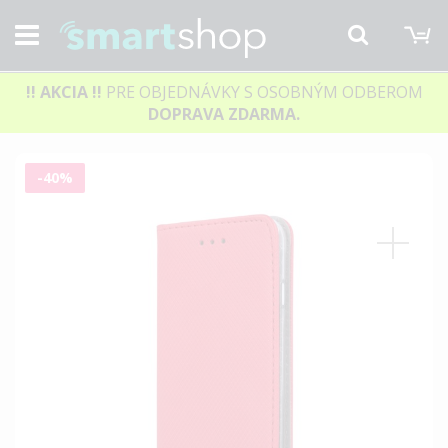
M
Hľadať
!! AKCIA
!!
PRE OBJEDNÁVKY S OSOBNÝM ODBEROM
DOPRAVA ZDARMA.
Preskočiť
-40%
na
koniec
galérie
obrázkov