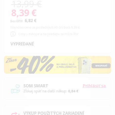
13,99 €
8,39 €
Special
Price
6,82 €
Najnižšia cena za posledných 30 dní bola 8,39 €
Ceny v eshope a na predajni sa môžu líšiť
VYPREDANÉ
SOM SMART
Prihlásiť sa
Získaj späť na ďalší nákup:
0,84 €
VÝKUP POUŽITÝCH ZARIADENÍ