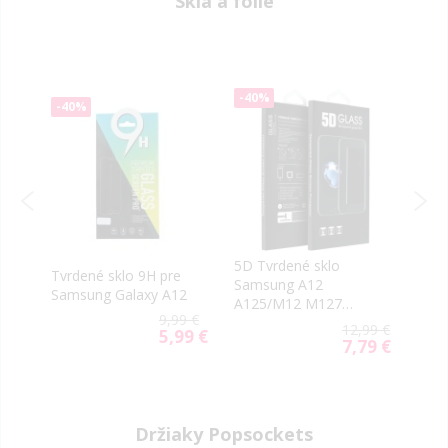
Sklá a fólie
-40%
-40
-40%
5D Tvrdené sklo
Tvrd
Tvrdené sklo 9H pre
2
Samsung A12
0.3
Samsung Galaxy A12
G
A125/M12 M127
Sams
9,99 €
é
čierne (Full Glue)
A12/
99 €
12,99 €
5,99 €
Special
59 €
7,79 €
ial
Special
Price
e
Price
Držiaky Popsockets