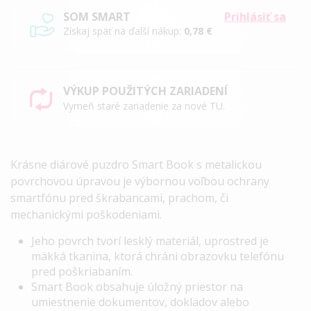
SOM SMART
Prihlásiť sa
Získaj späť na ďalší nákup:
0,78 €
VÝKUP POUŽITÝCH ZARIADENÍ
Vymeň staré zariadenie za nové TU.
Krásne diárové puzdro
Smart Book
s metalickou
povrchovou úpravou je výbornou voľbou ochrany
smartfónu pred škrabancami, prachom, či
mechanickými poškodeniami.
Jeho povrch tvorí lesklý materiál, uprostred je
mäkká tkanina, ktorá chráni obrazovku telefónu
pred poškriabaním.
Smart Book
obsahuje úložný priestor na
umiestnenie dokumentov, dokladov alebo