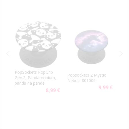
PopSockets PopGrip
Pops
Popsockets 2 Mystic
Gen.2, Pandamonium,
Amer
Nebula 801006
panda na pande
113
9,99 €
9 €
8,99 €