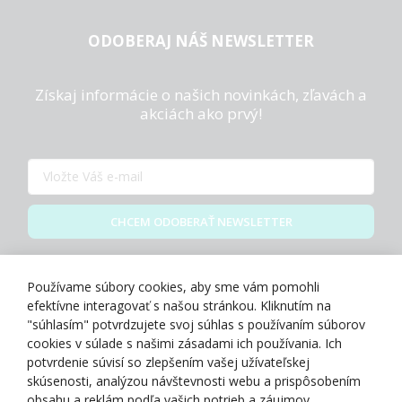
ODOBERAJ NÁŠ NEWSLETTER
Získaj informácie o našich novinkách, zľavách a
akciách ako prvý!
CHCEM ODOBERAŤ NEWSLETTER
Zásady spracovania osobných údajov
Používame súbory cookies, aby sme vám pomohli
efektívne interagovať s našou stránkou. Kliknutím na
"súhlasím" potvrdzujete svoj súhlas s používaním súborov
cookies v súlade s našimi zásadami ich používania. Ich
potvrdenie súvisí so zlepšením vašej užívateľskej
O NÁS
skúsenosti, analýzou návštevnosti webu a prispôsobením
obsahu a reklám podľa vašich potrieb a záujmov.