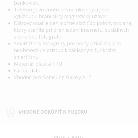
bankoviek.
Telefón je vo vnútri pevne uložený a jeho
vykĺznutiu bráni silný magnetický uzáver.
Diárový obal je tiež možné zložiť do polohy stojana,
ktorý oceníte pri prehliadaní internetu, sociálnych
sietí alebo fotografií.
Smart Book
má výrezy pre porty a tlačidlá, čím
neobmedzuje prístup k základným funkciám
smartfónu.
Materiál: plast a TPU
Farba: zlatá
Vhodné pre: Samsung Galaxy A12
VHODNÉ DOKÚPIŤ K PUZDRU