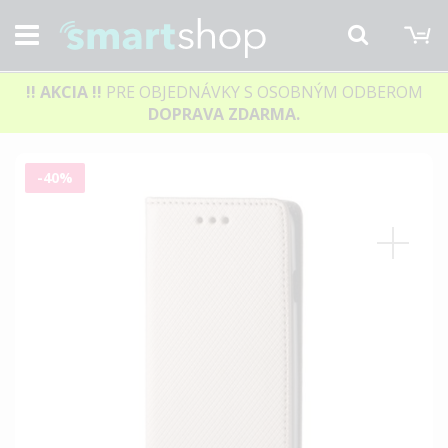
M
Hľadať
!! AKCIA
!!
PRE OBJEDNÁVKY S OSOBNÝM ODBEROM
DOPRAVA ZDARMA.
Preskočiť
-40%
na
koniec
galérie
obrázkov