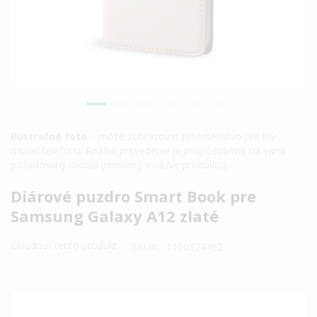
Ilustračné foto
. - môže zobrazovať príslušenstvo pre iný
model telefónu. Reálne prevedenie je prispôsobené na vami
požadovaný model (uvedený v názve produktu).
Preskočiť
Diárové puzdro Smart Book pre
na
Samsung Galaxy A12 zlaté
začiatok
galérie
Ohodnoť tento produkt
SKU
1110324462
obrázkov