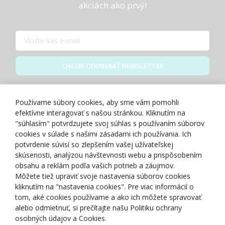
akciách ako prvý!
CHCEM ODOBERAŤ NEWSLETTER
Zásady spracovania osobných údajov
Používame súbory cookies, aby sme vám pomohli
efektívne interagovať s našou stránkou. Kliknutím na
"súhlasím" potvrdzujete svoj súhlas s používaním súborov
cookies v súlade s našimi zásadami ich používania. Ich
potvrdenie súvisí so zlepšením vašej užívateľskej
O NÁS
skúsenosti, analýzou návštevnosti webu a prispôsobením
obsahu a reklám podľa vašich potrieb a záujmov.
Môžete tiež upraviť svoje nastavenia súborov cookies
NAKUPOVANIE
kliknutím na "nastavenia cookies". Pre viac informácií o
tom, aké cookies používame a ako ich môžete spravovať
ZÁKAZNÍCKA ZÓNA
alebo odmietnuť, si prečítajte našu Politiku ochrany
osobných údajov a Cookies.