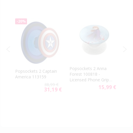
-20%
Popsockets 2 Anna
Pops
Popsockets 2 Captain
rn
Forest 100818 -
Grip
America 113159
Licensed Phone Grip
805
9 €
38,99 €
and Stand
15,99 €
31,19 €
Special
Price