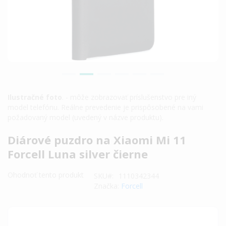
Ilustračné foto
. - môže zobrazovať príslušenstvo pre iný
model telefónu. Reálne prevedenie je prispôsobené na vami
požadovaný model (uvedený v názve produktu).
Preskočiť
Diárové puzdro na Xiaomi Mi 11
na
Forcell Luna silver čierne
začiatok
galérie
Ohodnoť tento produkt
SKU
1110342344
obrázkov
Značka:
Forcell