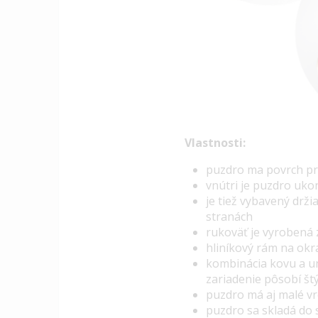
Vlastnosti:
puzdro ma povrch pri
vnútri je puzdro uk
je tiež vybavený drž
stranách
rukoväť je vyrobená 
hliníkový rám na okr
kombinácia kovu a u
zariadenie pôsobí št
puzdro má aj malé v
puzdro sa skladá do s