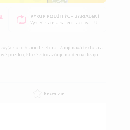
sa
VÝKUP POUŽITÝCH ZARIADENÍ
Vymeň staré zariadenie za nové TU.
výšenú ochranu telefónu. Zaujímavá textúra a
ýlové puzdro, ktoré zdôrazňuje moderný dizajn
Recenzie