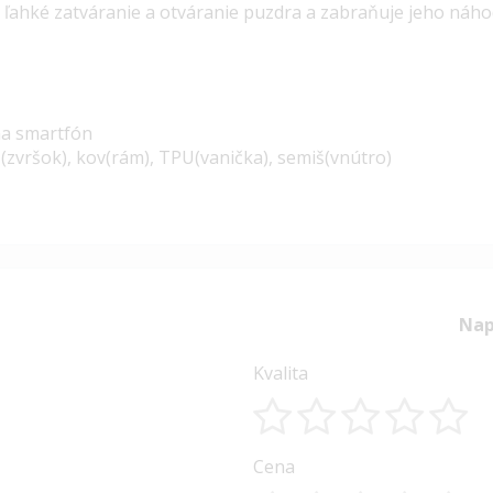
e ľahké zatváranie a otváranie puzdra a zabraňuje jeho ná
na smartfón
 (zvršok), kov(rám), TPU(vanička), semiš(vnútro)
Nap
Kvalita
1
2
3
4
5
Cena
star
stars
stars
stars
stars