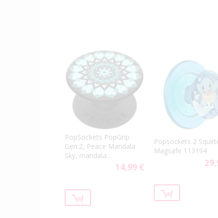
PopSockets PopGrip
Popsockets 2 Squirt
Gen.2, Peace Mandala
Magsafe 113194
Sky, mandala
29,
svetlomodrá
14,99 €