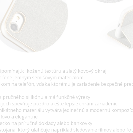
pomínajúci koženú textúru a zlatý kovový okraj
ončené jemným semišovým materiálom
iakom na telefón, vďaka ktorému je zariadenie bezpečné p
z pružného silikónu a má funkčné výrezy
ajoch spevňuje puzdro a ešte lepšie chráni zariadenie
nikátneho materiálu vytvára jedinečnú a modernú kompozíci
ýlovo a elegantne
recko na príručné doklady alebo bankovky
tojana, ktorý uľahčuje napríklad sledovanie filmov alebo fot