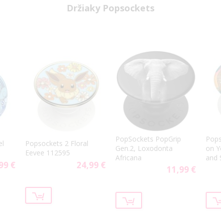
Držiaky Popsockets
PopSockets PopGrip
Pops
el
Popsockets 2 Floral
Gen.2, Loxodonta
on Y
Eevee 112595
Africana
and 
99 €
24,99 €
11,99 €