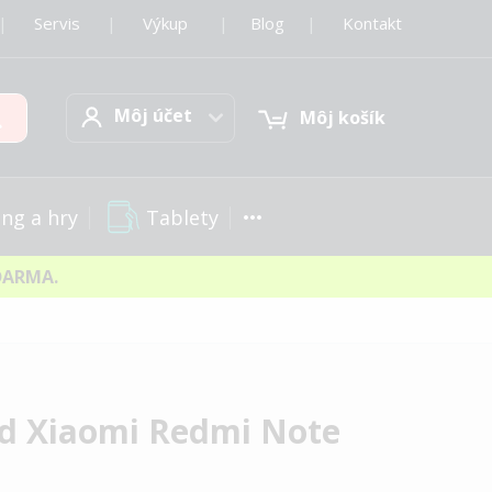
|
Servis
|
Výkup
|
Blog
|
Kontakt
Môj účet
Hľadať
Môj účet
Môj košík
Tablety
ng a hry
DARMA.
d Xiaomi Redmi Note