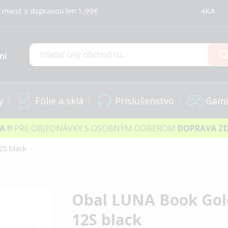
 miest s dopravou len 1,99€
4KA
ní
Hľadať
y
Fólie a sklá
Príslušenstvo
Gami
IA
!!
PRE OBJEDNÁVKY S OSOBNÝM ODBEROM
DOPRAVA Z
S black
Obal LUNA Book Gol
12S black