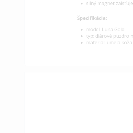
silný magnet zaisťuj
Špecifikácia:
model: Luna Gold
typ: diárové puzdro 
materiál: umelá koža