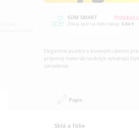
SOM SMART
Prihlásiť 
Získaj späť na ďalší nákup:
0,84 €
iný model
požadovaný model
Elegantné puzdro s kovovým rámom pre z
príjemný materiál na dotyk vytvárajú št
zariadenia.
Popis
Sklá a fólie