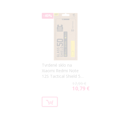
-40%
Tvrdené sklo na
Xiaomi Redmi Note
12S Tactical Shield 5D
celotvárové čierne
17,99 €
10,79 €
Special
Price