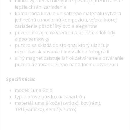
hliníkový rám na okrajoch spevňuje puzdro a ešte
lepšie chráni zariadenie
kombinácia kovu a unikátneho materiálu vytvára
jedinečnú a modernú kompozíciu, vďaka ktorej
zariadenie pôsobí štýlovo a elegantne
puzdro má aj malé vrecko na príručné doklady
alebo bankovky
puzdro sa skladá do stojana, ktorý uľahčuje
napríklad sledovanie filmov alebo fotografií
silný magnet zaisťuje ľahké zatváranie a otváranie
puzdra a zabraňuje jeho náhodnému otvoreniu
Špecifikácia:
model: Luna Gold
typ: diárové puzdro na smartfón
materiál: umelá koža (zvršok), kov(rám),
TPU(vanička), semiš(vnútro)