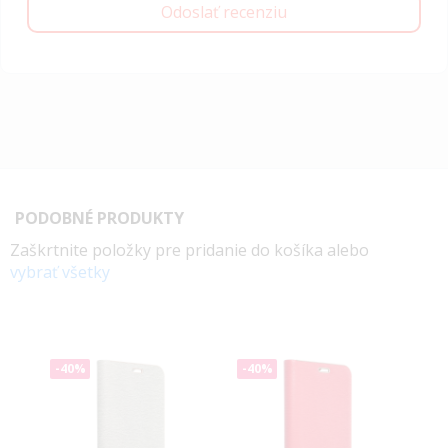
Odoslať recenziu
PODOBNÉ PRODUKTY
Zaškrtnite položky pre pridanie do košíka alebo
vybrať všetky
-40%
-40%
-4