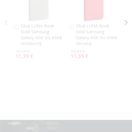
Obal LUNA Book
Obal LUNA Book
Pridať
Pridať
P
Gold Samsung
Gold Samsung
do
do
d
Galaxy A56 5G A566
Galaxy A56 5G A566
košíka
košíka
k
strieborný
červený
18,99 €
18,99 €
18,
11,39 €
11,39 €
11
Special
Special
Spe
Price
Price
Pri