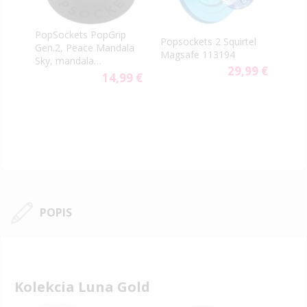
PopSockets PopGrip
Popsockets 2 Squirtel
Pops
Gen.2, Peace Mandala
Magsafe 113194
Eeve
Sky, mandala
9 €
29,99 €
svetlomodrá
14,99 €
POPIS
Kolekcia Luna Gold