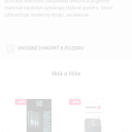
ochranu telefónu. Zaujímavá textúra a príjemný
materiál na dotyk vytvárajú štýlové puzdro, ktoré
zdôrazňuje moderný dizajn zariadenia.
VHODNÉ DOKÚPIŤ K PUZDRU
Sklá a fólie
-40%
-40%
-40