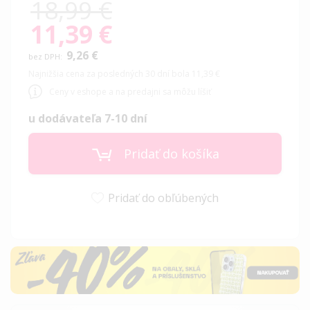
18,99 €
11,39 €
Special
Price
9,26 €
Najnižšia cena za posledných 30 dní bola 11,39 €
Ceny v eshope a na predajni sa môžu líšiť
u dodávateľa 7-10 dní
Pridať do košíka
Pridať do obľúbených