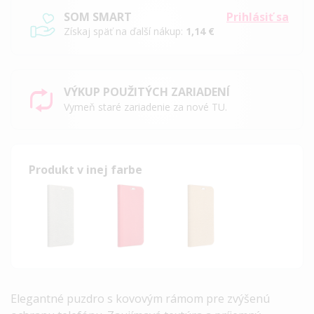
SOM SMART
Prihlásiť sa
Získaj späť na ďalší nákup:
1,14 €
VÝKUP POUŽITÝCH ZARIADENÍ
Vymeň staré zariadenie za nové TU.
Produkt v inej farbe
Elegantné puzdro s kovovým rámom pre zvýšenú