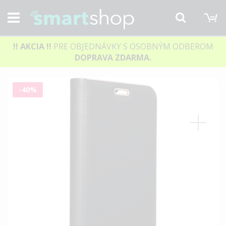
M
Hľadať
!! AKCIA
!!
PRE OBJEDNÁVKY S OSOBNÝM ODBEROM
DOPRAVA ZDARMA.
Preskočiť
-40%
na
koniec
galérie
obrázkov