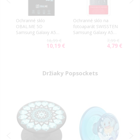
Ochranné sklo
Ochranné sklo na
Ochr
OBAL:ME 5D
fotoaparát SWISSTEN
Tact
6
Samsung Galaxy A56
Samsung Galaxy A56
2.5D
66
5G A566 čierne
5G A556
A56 
9 €
16,99 €
7,99 €
tran
9 €
10,19 €
4,79 €
al
Special
Special
Price
Price
Držiaky Popsockets