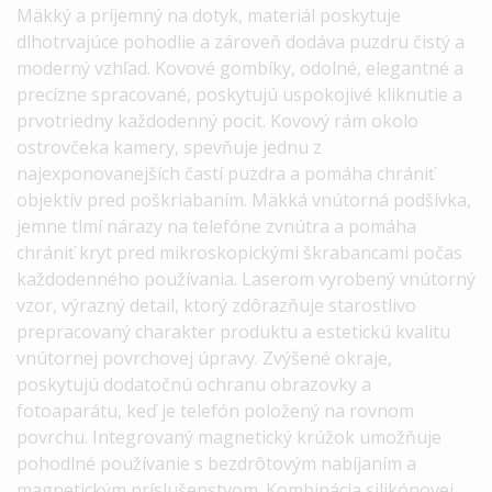
Mäkký a príjemný na dotyk, materiál poskytuje
dlhotrvajúce pohodlie a zároveň dodáva puzdru čistý a
moderný vzhľad. Kovové gombíky, odolné, elegantné a
precízne spracované, poskytujú uspokojivé kliknutie a
prvotriedny každodenný pocit. Kovový rám okolo
ostrovčeka kamery, spevňuje jednu z
najexponovanejších častí puzdra a pomáha chrániť
objektív pred poškriabaním. Mäkká vnútorná podšívka,
jemne tlmí nárazy na telefóne zvnútra a pomáha
chrániť kryt pred mikroskopickými škrabancami počas
každodenného používania. Laserom vyrobený vnútorný
vzor, výrazný detail, ktorý zdôrazňuje starostlivo
prepracovaný charakter produktu a estetickú kvalitu
vnútornej povrchovej úpravy. Zvýšené okraje,
poskytujú dodatočnú ochranu obrazovky a
fotoaparátu, keď je telefón položený na rovnom
povrchu. Integrovaný magnetický krúžok umožňuje
pohodlné používanie s bezdrôtovým nabíjaním a
magnetickým príslušenstvom. Kombinácia silikónovej