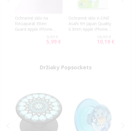
n
Ochranné sklo na
Ochranné sklo X-ONE
Ochr
fotoaparát Etteri
Asahi 9H Japan Quality
Mr. 
Guard Apple iPhone
0.3mm Apple iPhone
HD A
17 ružové
16 Pro/17/17 Pro
iPho
9 €
9,99 €
16,99 €
transparentné
9 €
5,99 €
10,19 €
al
Special
Special
Price
Price
Držiaky Popsockets