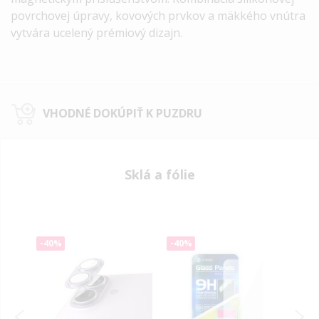
povrchovej úpravy, kovových prvkov a mäkkého vnútra
vytvára ucelený prémiový dizajn.
VHODNÉ DOKÚPIŤ K PUZDRU
Sklá a fólie
-40%
-40%
-40