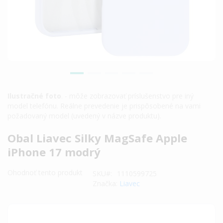
Ilustračné foto
. - môže zobrazovať príslušenstvo pre iný
model telefónu. Reálne prevedenie je prispôsobené na vami
požadovaný model (uvedený v názve produktu).
Preskočiť
Obal Liavec Silky MagSafe Apple
na
iPhone 17 modrý
začiatok
galérie
Ohodnoť tento produkt
SKU
1110599725
obrázkov
Značka:
Liavec