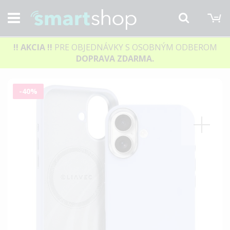
M
Hľadať
!! AKCIA
!!
PRE OBJEDNÁVKY S OSOBNÝM ODBEROM
DOPRAVA ZDARMA.
Preskočiť
-40%
na
koniec
galérie
obrázkov