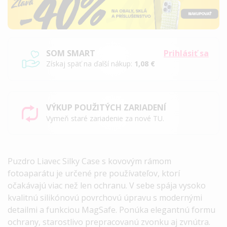
SOM SMART
Prihlásiť sa
Získaj späť na ďalší nákup:
1,08 €
VÝKUP POUŽITÝCH ZARIADENÍ
Vymeň staré zariadenie za nové TU.
Puzdro Liavec Silky Case s kovovým rámom
fotoaparátu
je určené pre používateľov, ktorí
očakávajú viac než len ochranu. V sebe spája vysoko
kvalitnú silikónovú povrchovú úpravu s modernými
detailmi a funkciou MagSafe. Ponúka elegantnú formu
ochrany, starostlivo prepracovanú zvonku aj zvnútra.