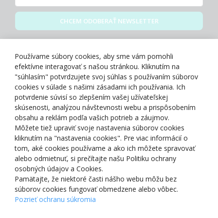
CHCEM ODOBERAŤ NEWSLETTER
Zásady spracovania osobných údajov
Používame súbory cookies, aby sme vám pomohli
efektívne interagovať s našou stránkou. Kliknutím na
"súhlasím" potvrdzujete svoj súhlas s používaním súborov
cookies v súlade s našimi zásadami ich používania. Ich
potvrdenie súvisí so zlepšením vašej užívateľskej
O NÁS
skúsenosti, analýzou návštevnosti webu a prispôsobením
obsahu a reklám podľa vašich potrieb a záujmov.
Môžete tiež upraviť svoje nastavenia súborov cookies
NAKUPOVANIE
kliknutím na "nastavenia cookies". Pre viac informácií o
tom, aké cookies používame a ako ich môžete spravovať
ZÁKAZNÍCKA ZÓNA
alebo odmietnuť, si prečítajte našu Politiku ochrany
osobných údajov a Cookies.
Pamätajte, že niektoré časti nášho webu môžu bez
NAŠE OCENENIA
súborov cookies fungovať obmedzene alebo vôbec.
Pozrieť ochranu súkromia