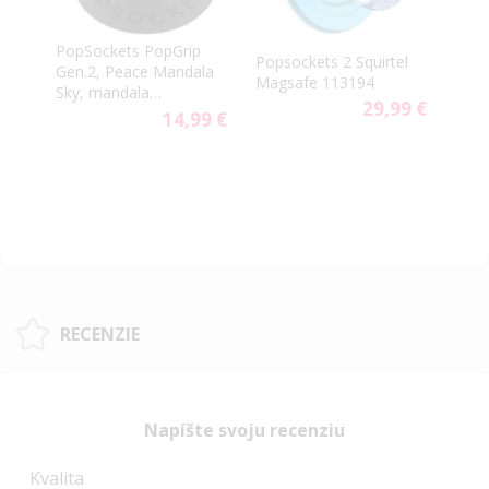
PopSockets PopGrip
Popsockets 2 Squirtel
Pops
Gen.2, Peace Mandala
Magsafe 113194
Eeve
Sky, mandala
9 €
29,99 €
svetlomodrá
14,99 €
RECENZIE
Napíšte svoju recenziu
Kvalita