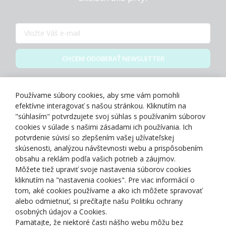
CHCEM ODOBERAŤ NEWSLETTER
Zásady spracovania osobných údajov
Používame súbory cookies, aby sme vám pomohli
efektívne interagovať s našou stránkou. Kliknutím na
"súhlasím" potvrdzujete svoj súhlas s používaním súborov
cookies v súlade s našimi zásadami ich používania. Ich
potvrdenie súvisí so zlepšením vašej užívateľskej
O NÁS
skúsenosti, analýzou návštevnosti webu a prispôsobením
obsahu a reklám podľa vašich potrieb a záujmov.
Môžete tiež upraviť svoje nastavenia súborov cookies
NAKUPOVANIE
kliknutím na "nastavenia cookies". Pre viac informácií o
tom, aké cookies používame a ako ich môžete spravovať
ZÁKAZNÍCKA ZÓNA
alebo odmietnuť, si prečítajte našu Politiku ochrany
osobných údajov a Cookies.
Pamätajte, že niektoré časti nášho webu môžu bez