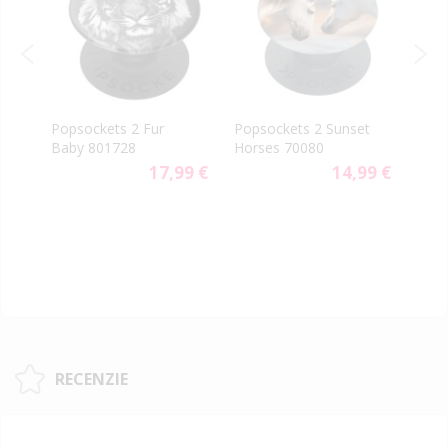
PopS
p
Popsockets 2 Fur
Popsockets 2 Sunset
vent
Baby 801728
Horses 70080
aute
17,99 €
14,99 €
9 €
RECENZIE