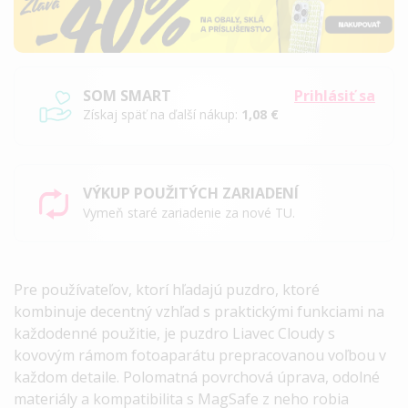
SOM SMART
Prihlásiť sa
Získaj späť na ďalší nákup:
1,08 €
VÝKUP POUŽITÝCH ZARIADENÍ
Vymeň staré zariadenie za nové TU.
Pre používateľov, ktorí hľadajú puzdro, ktoré
kombinuje decentný vzhľad s praktickými funkciami na
každodenné použitie, je
puzdro Liavec Cloudy s
kovovým rámom fotoaparátu
prepracovanou voľbou v
každom detaile. Polomatná povrchová úprava, odolné
materiály a kompatibilita s MagSafe z neho robia