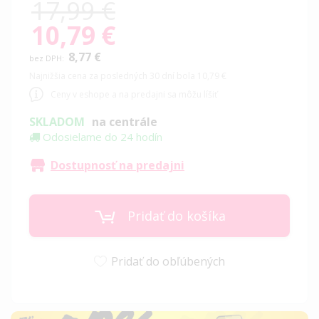
17,99 €
10,79 €
Special
Price
8,77 €
Najnižšia cena za posledných 30 dní bola 10,79 €
Ceny v eshope a na predajni sa môžu líšiť
SKLADOM
na centrále
Odosielame do 24 hodín
Dostupnosť na predajni
Pridať do košíka
Pridať do obľúbených