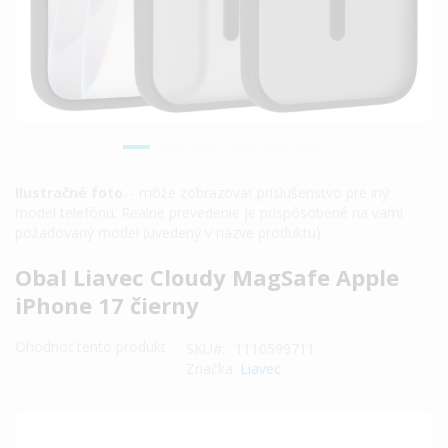
Ilustračné foto
. - môže zobrazovať príslušenstvo pre iný
model telefónu. Reálne prevedenie je prispôsobené na vami
požadovaný model (uvedený v názve produktu).
Preskočiť
Obal Liavec Cloudy MagSafe Apple
na
iPhone 17 čierny
začiatok
galérie
Ohodnoť tento produkt
SKU
1110599711
obrázkov
Značka:
Liavec