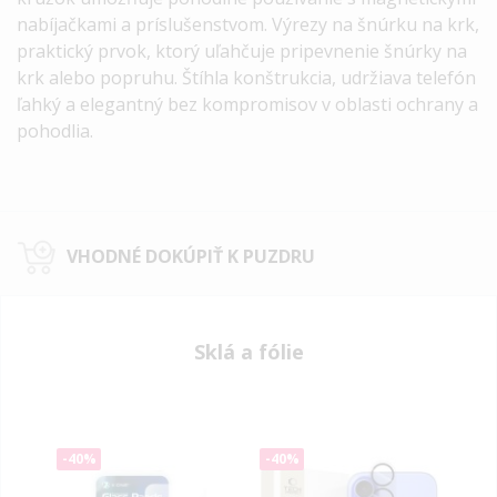
nabíjačkami a príslušenstvom. Výrezy na šnúrku na krk,
praktický prvok, ktorý uľahčuje pripevnenie šnúrky na
krk alebo popruhu. Štíhla konštrukcia, udržiava telefón
ľahký a elegantný bez kompromisov v oblasti ochrany a
pohodlia.
VHODNÉ DOKÚPIŤ K PUZDRU
Sklá a fólie
-40%
-40%
-40