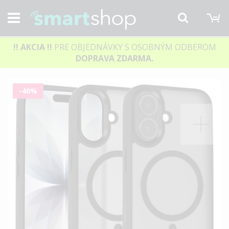
M
Hľadať
!! AKCIA
!!
PRE OBJEDNÁVKY S OSOBNÝM ODBEROM
DOPRAVA ZDARMA.
Preskočiť
-40%
na
koniec
galérie
obrázkov