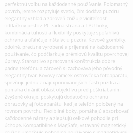
perfektnú voľbu na každodenné používanie. Polomatný
povrch, jemne rozptyľuje svetlo, čím dodáva puzdru
elegantný vzhľad a zároveň znižuje viditeľnosť
odtlačkov prstov. PC zadná strana a TPU boky,
kombinácia tuhosti a flexibility poskytuje spoľahlivú
ochranu a uľahčuje inštaláciu puzdra. Kovové gombíky,
odolné, precízne vyrobené a príjemné na každodenné
používanie, čo podčiarkuje prémiovú kvalitu povrchovej
úpravy. Starostlivo spracovaná konštrukcia dobre
padne telefónu a zároveň si zachováva jeho pôvodný
elegantný tvar. Kovový rámček ostrovčeka fotoaparátu,
spevňuje jednu z najexponovanejších častí puzdra a
pomáha chrániť oblasť objektívu pred poškriabaním.
Zvýšené okraje, poskytujú dodatočnú ochranu
obrazovky aj fotoaparátu, keď je telefón položený na
rovnom povrchu. Flexibilné boky, pomáhajú absorbovať
každodenné nárazy a zlepšujú celkové pohodlie pri
úchope. Kompatibilné s MagSafe, vstavaný magnetický
krúžok umožňuje pohodlné používanie s magnetickými