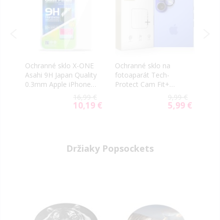
n
Ochranné sklo X-ONE
Ochranné sklo na
Ochr
Asahi 9H Japan Quality
fotoaparát Tech-
foto
0.3mm Apple iPhone
Protect Cam Fit+
Guar
16 Pro/17/17 Pro
Apple iPhone 17
17 r
9 €
16,99 €
9,99 €
transparentné
transparentné
9 €
10,19 €
5,99 €
al
Special
Special
Price
Price
Držiaky Popsockets
-40