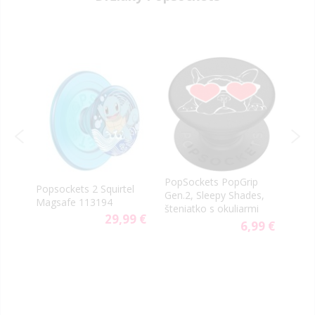
PopSockets PopGrip
Popsockets 2 Squirtel
Pops
Gen.2, Sleepy Shades,
Magsafe 113194
Eeve
šteniatko s okuliarmi
9 €
29,99 €
6,99 €