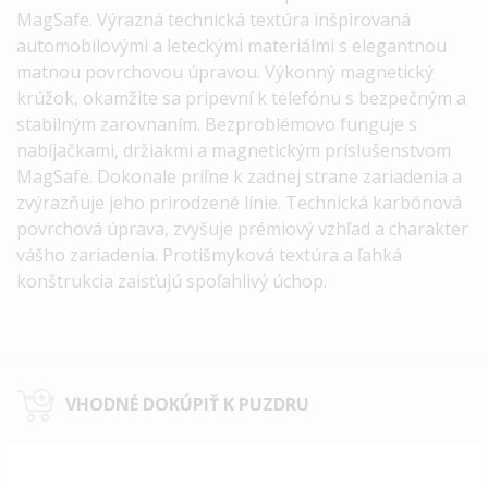
MagSafe. Výrazná technická textúra inšpirovaná
automobilovými a leteckými materiálmi s elegantnou
matnou povrchovou úpravou. Výkonný magnetický
krúžok, okamžite sa pripevní k telefónu s bezpečným a
stabilným zarovnaním. Bezproblémovo funguje s
nabíjačkami, držiakmi a magnetickým príslušenstvom
MagSafe. Dokonale priľne k zadnej strane zariadenia a
zvýrazňuje jeho prirodzené línie. Technická karbónová
povrchová úprava, zvyšuje prémiový vzhľad a charakter
vášho zariadenia. Protišmyková textúra a ľahká
konštrukcia zaisťujú spoľahlivý úchop.
VHODNÉ DOKÚPIŤ K PUZDRU