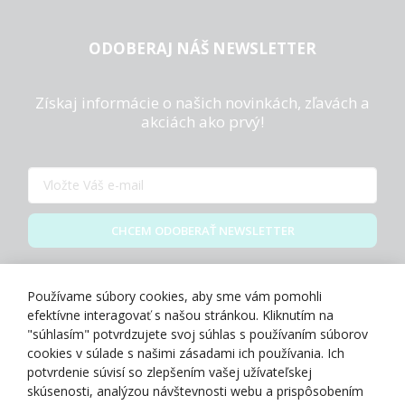
ODOBERAJ NÁŠ NEWSLETTER
Získaj informácie o našich novinkách, zľavách a
akciách ako prvý!
CHCEM ODOBERAŤ NEWSLETTER
Zásady spracovania osobných údajov
Používame súbory cookies, aby sme vám pomohli
efektívne interagovať s našou stránkou. Kliknutím na
"súhlasím" potvrdzujete svoj súhlas s používaním súborov
cookies v súlade s našimi zásadami ich používania. Ich
potvrdenie súvisí so zlepšením vašej užívateľskej
O NÁS
skúsenosti, analýzou návštevnosti webu a prispôsobením