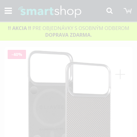
M
Hľadať
!! AKCIA
!!
PRE OBJEDNÁVKY S OSOBNÝM ODBEROM
DOPRAVA ZDARMA.
Preskočiť
-40%
na
koniec
galérie
obrázkov