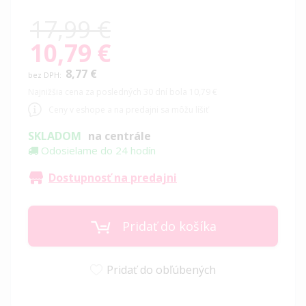
17,99 €
10,79 €
Special
Price
8,77 €
Najnižšia cena za posledných 30 dní bola 10,79 €
Ceny v eshope a na predajni sa môžu líšiť
SKLADOM
na centrále
Odosielame do 24 hodín
Dostupnosť na predajni
Pridať do košíka
Pridať do obľúbených