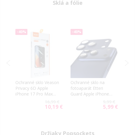
Sklá a fólie
-40%
-40%
-7
NOV
NE
Ochranné sklo Veason
Ochranné sklo na
Ochr
ity
Privacy 6D Apple
fotoaparát Etteri
Glas
e
iPhone 17 Pro Max
Guard Apple iPhone
Appl
čierne
17 Pro Max modré
Max/
9 €
16,99 €
9,99 €
tran
9 €
10,19 €
5,99 €
al
Special
Special
Price
Price
Držiaky Popsockets