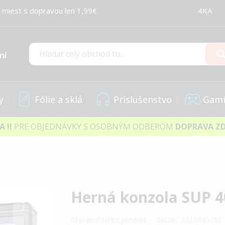
 miest s dopravou len 1,99€
4KA
ní
Hľadať
y
Fólie a sklá
Príslušenstvo
Gami
IA
!!
PRE OBJEDNÁVKY S OSOBNÝM ODBEROM
DOPRAVA Z
Herná konzola SUP 4
Ohodnoť tento produkt
SKU
1110340157