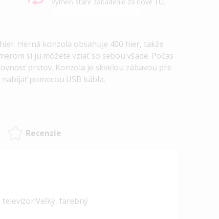
Vymeň staré zariadenie za nové TU.
hier. Herná konzola obsahuje 400 hier, takže
zmerom si ju môžete vziať so sebou všade. Počas
šikovnosť prstov. Konzola je skvelou zábavou pre
é nabíjať pomocou USB kábla.
Recenzie
televízor!
Veľký, farebný