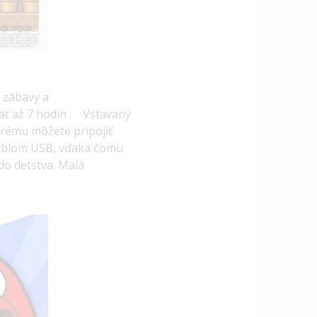
i zábavy a
ať až
7 hodín
.
Vstavaný
orému môžete pripojiť
káblom USB, vďaka čomu
 do detstva.
Malá