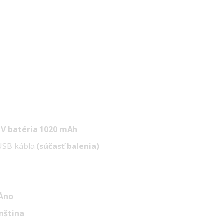
7 V batéria 1020 mAh
USB kábla
(súčasť balenia)
Áno
ínština