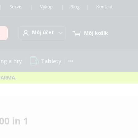
|
Servis
|
Výkup
|
Blog
|
Kontakt
Môj účet
Hľadať
Môj účet
Môj košík
Tablety
ng a hry
DARMA.
00 in 1