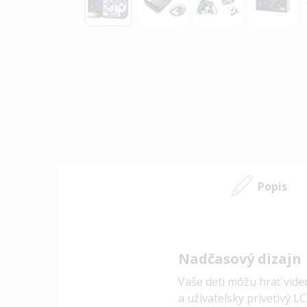
Preskočiť
na
začiatok
galérie
obrázkov
Popis
Nadčasový dizajn
Vaše deti môžu hrať vide
a užívateľsky prívetivý
LC