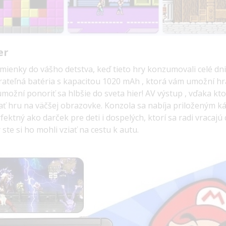
er
omienky do vášho detstva, keď tieto hry konzumovali celé dn
rateľná batéria s kapacitou
1020 mAh
, ktorá vám umožní hr
možní ponoriť sa hlbšie do sveta hier!
AV výstup
, vďaka kt
rať hru na väčšej obrazovke.
Konzola sa nabíja priloženým 
fektný ako darček pre deti i dospelých, ktorí sa radi vracajú
te si ho mohli vziať na cestu k autu.