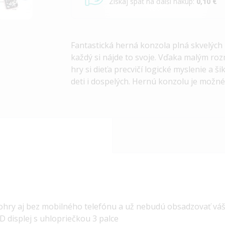
Získaj späť na ďalší nákup:
0,10 €
Fantastická herná konzola plná skvelých 
každý si nájde to svoje. Vďaka malým ro
hry si dieťa precvičí logické myslenie a 
deti i dospelých. Hernú konzolu je možn
ohry aj bez mobilného telefónu a už nebudú obsadzovať váš 
D displej s uhlopriečkou 3 palce