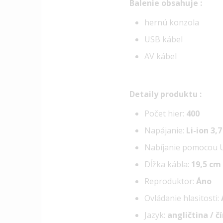
Balenie obsahuje :
hernú konzola
USB kábel
AV kábel
Detaily produktu :
Počet hier:
400
Napájanie:
Li-ion 3,
Nabíjanie pomocou 
Dĺžka kábla:
19,5 cm
Reproduktor:
Áno
Ovládanie hlasitosti:
Jazyk:
angličtina / č