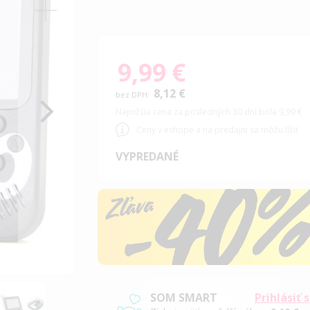
9,99 €
8,12 €
Najnižšia cena za posledných 30 dní bola 9,99 €
Ceny v eshope a na predajni sa môžu líšiť
VYPREDANÉ
SOM SMART
Prihlásiť 