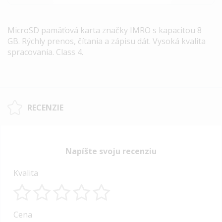
MicroSD pamäťová karta značky IMRO s kapacitou 8
GB. Rýchly prenos, čítania a zápisu dát. Vysoká kvalita
spracovania. Class 4.
RECENZIE
Napíšte svoju recenziu
Kvalita
1
2
3
4
5
Cena
star
stars
stars
stars
stars