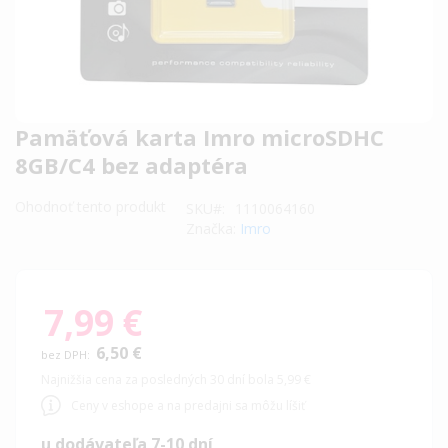
Preskočiť
Pamäťová karta Imro microSDHC
na
8GB/C4 bez adaptéra
začiatok
galérie
Ohodnoť tento produkt
SKU
1110064160
obrázkov
Značka:
Imro
7,99 €
6,50 €
Najnižšia cena za posledných 30 dní bola 5,99 €
Ceny v eshope a na predajni sa môžu líšiť
u dodávateľa 7-10 dní