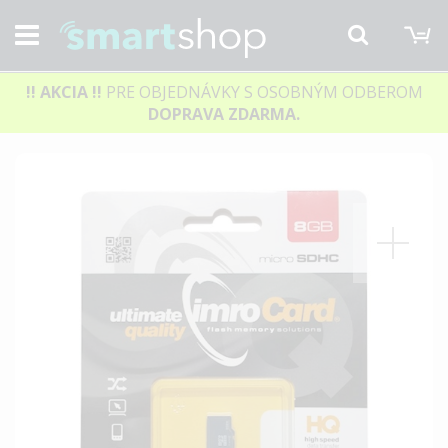
M
Hľadať
!! AKCIA
!!
PRE OBJEDNÁVKY S OSOBNÝM ODBEROM
DOPRAVA ZDARMA.
Preskočiť
na
koniec
galérie
obrázkov