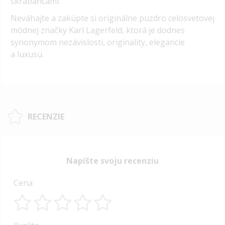
škrabancami.
Neváhajte a zakúpte si originálne puzdro celosvetovej
módnej značky Karl Lagerfeld
, ktorá je dodnes
synonymom nezávislosti, originality, elegancie
a luxusu.
RECENZIE
Napíšte svoju recenziu
Cena
1
2
3
4
5