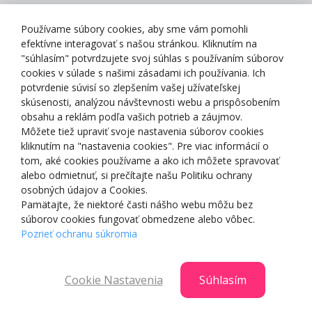
Zásady spracovania osobných údajov
Používame súbory cookies, aby sme vám pomohli
efektívne interagovať s našou stránkou. Kliknutím na
"súhlasím" potvrdzujete svoj súhlas s používaním súborov
cookies v súlade s našimi zásadami ich používania. Ich
potvrdenie súvisí so zlepšením vašej užívateľskej
O NÁS
skúsenosti, analýzou návštevnosti webu a prispôsobením
obsahu a reklám podľa vašich potrieb a záujmov.
Môžete tiež upraviť svoje nastavenia súborov cookies
NAKUPOVANIE
kliknutím na "nastavenia cookies". Pre viac informácií o
tom, aké cookies používame a ako ich môžete spravovať
ZÁKAZNÍCKA ZÓNA
alebo odmietnuť, si prečítajte našu Politiku ochrany
osobných údajov a Cookies.
Pamätajte, že niektoré časti nášho webu môžu bez
NAŠE OCENENIA
súborov cookies fungovať obmedzene alebo vôbec.
Pozrieť ochranu súkromia
Cookie Nastavenia
Súhlasím
© 2025 Smartshop