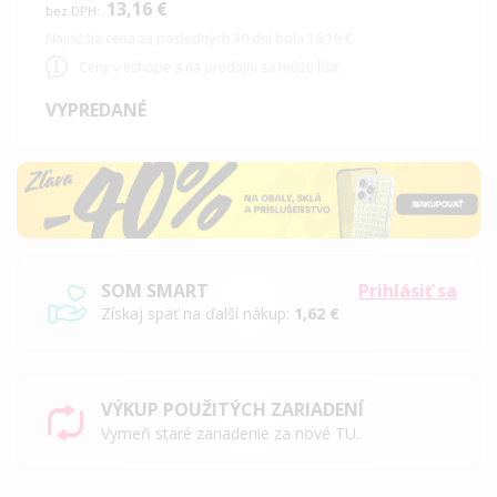
13,16 €
Najnižšia cena za posledných 30 dní bola 16,19 €
Ceny v eshope a na predajni sa môžu líšiť
VYPREDANÉ
SOM SMART
Prihlásiť sa
Získaj späť na ďalší nákup:
1,62 €
VÝKUP POUŽITÝCH ZARIADENÍ
Vymeň staré zariadenie za nové TU.