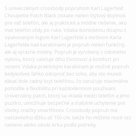
S univerzálnym crossbody popruhom Karl Lagerfeld
Choupette Patch Black získate nielen štýlový doplnok
pre váš telefón, ale aj praktické a módne riešenie, ako
mať telefón vždy po ruke.
Vďaka ikonickému dizajnu s
opakovaným logom Karl Lagerfeld a motívom Karla
Lagerfelda nad karabínami je popruh nielen funkčný,
ale aj výrazne módny.
Popruh je vyrobený z odolného
nylonu, ktorý zaisťuje dlhú životnosť a komfort pri
nosení.
Vďaka praktickým karabínam je možné popruh
kedykoľvek ľahko odopnúť bez toho, aby ste museli
dávať dole zadný kryt telefónu, čo zaručuje maximálne
pohodlie a flexibilitu pri každodennom používaní.
Univerzálny patch, ktorý sa vkladá medzi telefón a jeho
puzdro, umožňuje bezpečné a stabilné uchytenie pre
všetky značky smartfónov.
Crossbody popruh má
nastaviteľnú dĺžku až 150 cm, takže ho môžete nosiť cez
rameno alebo okolo krku podľa potreby.