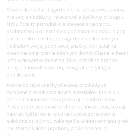
Módna ikona Karl Lagerfeld bola celosvetovo známa
pre svoj ambiciózny, relevantný a špičkový prístup k
štýlu. Bola to prírodná sila spojená s tajomnou
osobnosťou a originálnym pohľadom na módu a pop
kultúru. Okrem toho, že Lagerfeld bol kreatívnym
riaditeľom svojej podpisovej značky, dohliadal na
kreatívne smerovanie módnych domov Chanel a Fendi.
Jeho vizionársky talent sa ďalej rozšíril za hranice
módy a zahŕňal ilustráciu, fotografiu, styling a
publikovanie.
Ako sa od tejto značky očakáva, produkty sú
vyrobené z vysokokvalitných materiálov, ktoré pri
šetrnom zaobchádzaní vydržia aj niekoľko rokov.
Práve preto sú skutočne vhodnou investíciou, a to aj
napriek vyššej cene. Ich presnosťou spracovania
a dokonalou súhrou zabezpečia účinnú ochranu pred
nečistotami alebo prachom, poškodeniami a