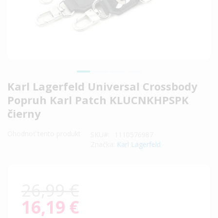
Preskočiť
Karl Lagerfeld Universal Crossbody
na
Popruh Karl Patch KLUCNKHPSPK
začiatok
čierny
galérie
obrázkov
Ohodnoť tento produkt
SKU
1110576987
Značka:
Karl Lagerfeld
26,99 €
16,19 €
Special
Price