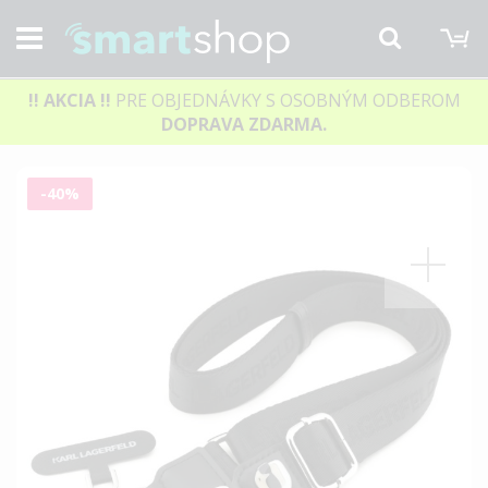
M
Hľadať
!! AKCIA
!!
PRE OBJEDNÁVKY S OSOBNÝM ODBEROM
DOPRAVA ZDARMA.
Preskočiť
-40%
na
koniec
galérie
obrázkov