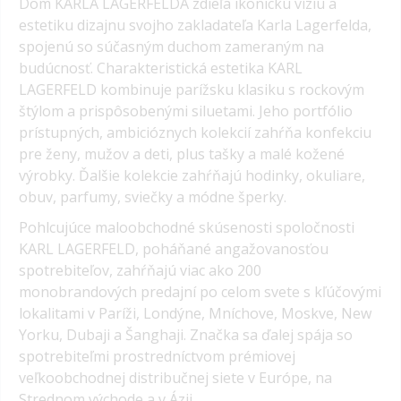
Dom KARLA LAGERFELDA zdieľa ikonickú víziu a
estetiku dizajnu svojho zakladateľa Karla Lagerfelda,
spojenú so súčasným duchom zameraným na
budúcnosť.
Charakteristická estetika KARL
LAGERFELD kombinuje parížsku klasiku s rockovým
štýlom a prispôsobenými siluetami. Jeho portfólio
prístupných, ambicióznych kolekcií zahŕňa konfekciu
pre ženy, mužov a deti, plus tašky a malé kožené
výrobky. Ďalšie kolekcie zahŕňajú hodinky, okuliare,
obuv, parfumy, sviečky a módne šperky.
Pohlcujúce maloobchodné skúsenosti spoločnosti
KARL LAGERFELD, poháňané angažovanosťou
spotrebiteľov, zahŕňajú viac ako 200
monobrandových predajní po celom svete s kľúčovými
lokalitami v Paríži, Londýne, Mníchove, Moskve, New
Yorku, Dubaji a Šanghaji. Značka sa ďalej spája so
spotrebiteľmi prostredníctvom prémiovej
veľkoobchodnej distribučnej siete v Európe, na
Strednom východe a v Ázii.