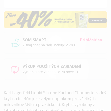
SOM SMART
Prihlásiť sa
Získaj späť na ďalší nákup:
2,70 €
VÝKUP POUŽITÝCH ZARIADENÍ
Vymeň staré zariadenie za nové TU.
Karl Lagerfeld Liquid Silicone Karl and Choupette zadný
kryt na telefón je skvelým doplnkom pre všetkých
milovníkov štýlu a praktickosti.
Kryt je vyrobený z
ľahkého a odolného prémiového silikónu, ktorý nielen