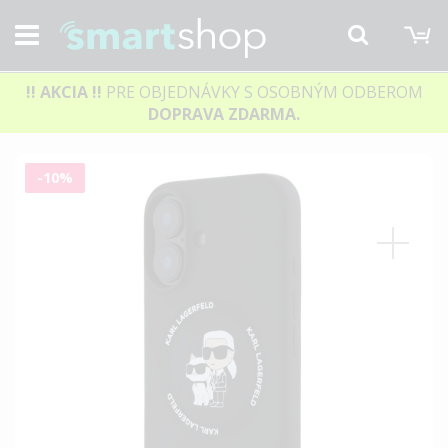
M
Hľadať
!! AKCIA
!!
PRE OBJEDNÁVKY S OSOBNÝM ODBEROM
DOPRAVA ZDARMA.
Preskočiť
-10%
na
koniec
galérie
obrázkov