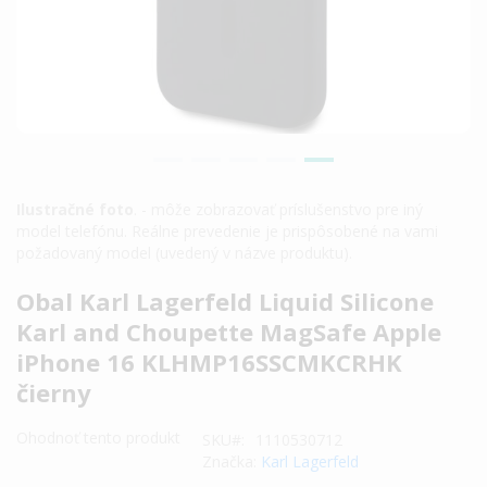
Ilustračné foto
. - môže zobrazovať príslušenstvo pre iný
model telefónu. Reálne prevedenie je prispôsobené na vami
požadovaný model (uvedený v názve produktu).
Preskočiť
Obal Karl Lagerfeld Liquid Silicone
na
Karl and Choupette MagSafe Apple
začiatok
iPhone 16 KLHMP16SSCMKCRHK
galérie
čierny
obrázkov
Ohodnoť tento produkt
SKU
1110530712
Značka:
Karl Lagerfeld