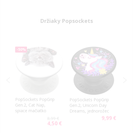
Price
Price
Držiaky Popsockets
-50%
PopSockets PopGrip
PopSockets PopGrip
Pops
Gen.2, Cat Nap,
Gen.2, Unicorn Day
Poke
spiace mačiatko
Dreams, jednorožec
Tran
9,99 €
9 €
8,99 €
19 €
4,50 €
ial
Special
e
Price