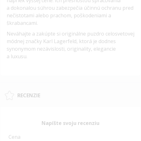
napriek vyššej cene. Ich presnosťou spracovania
a dokonalou súhrou zabezpečia účinnú ochranu pred
nečistotami alebo prachom, poškodeniami a
škrabancami.
Neváhajte a zakúpte si originálne puzdro celosvetovej
módnej značky Karl Lagerfeld
, ktorá je dodnes
synonymom nezávislosti, originality, elegancie
a luxusu.
RECENZIE
Napíšte svoju recenziu
Cena