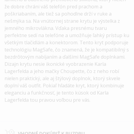
že dobre chráni váš telefón pred prachom a
poškriabaním, ale tiež sa pohodlne drží v ruke a
nešmýka sa. Na vnútornej strane krytu je výstelka z
jemného mikrovlákna.
Vďaka presnému tvaru
perfektne sedí na telefóne a umožňuje ľahký prístup ku
všetkým tlačidlám a konektorom.
Tento kryt podporuje
technológiu MagSafe, čo znamená, že je kompatibilný s
bezdrôtovým nabíjaním a ďalšími MagSafe doplnkami.
Dizajn krytu nesie ikonické vyobrazenie Karla
Lagerfelda a jeho mačky Choupette, čo z neho robí
nielen praktický, ale aj štýlový doplnok, ktorý skvele
doplní váš outfit.
Pokiaľ hľadáte kryt, ktorý kombinuje
eleganciu a funkčnosť, je tento kúsok od Karla
Lagerfelda tou pravou voľbou pre vás.
VHODNÉ DOKÚPIŤ K PUZDRU