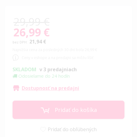
29,99 €
26,99 €
Special
Price
21,94 €
Najnižšia cena za posledných 30 dní bola 26,99 €
Ceny v eshope a na predajni sa môžu líšiť
SKLADOM
v 3 predajniach
Odosielame do 24 hodín
Dostupnosť na predajni
Pridať do košíka
Pridať do obľúbených