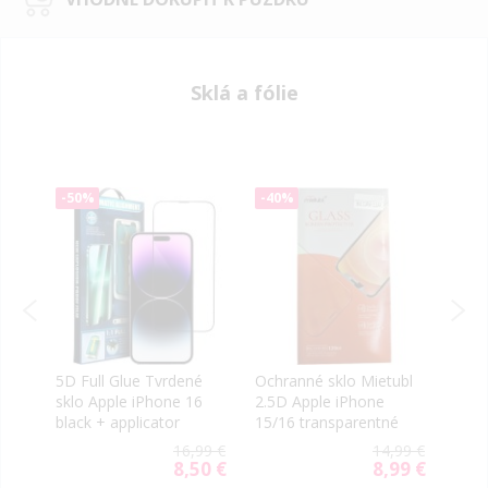
Sklá a fólie
-50%
-40%
-40
5D Full Glue Tvrdené
Ochranné sklo Mietubl
OG P
s
sklo Apple iPhone 16
2.5D Apple iPhone
Glas
ck
black + applicator
15/16 transparentné
blac
9 €
16,99 €
14,99 €
9 €
al
8,50 €
8,99 €
Special
Special