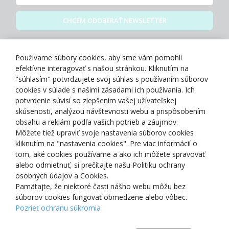
CHCEM ODOBERAŤ NEWSLETTER
Zásady spracovania osobných údajov
Používame súbory cookies, aby sme vám pomohli
efektívne interagovať s našou stránkou. Kliknutím na
"súhlasím" potvrdzujete svoj súhlas s používaním súborov
cookies v súlade s našimi zásadami ich používania. Ich
potvrdenie súvisí so zlepšením vašej užívateľskej
O NÁS
skúsenosti, analýzou návštevnosti webu a prispôsobením
obsahu a reklám podľa vašich potrieb a záujmov.
Môžete tiež upraviť svoje nastavenia súborov cookies
NAKUPOVANIE
kliknutím na "nastavenia cookies". Pre viac informácií o
tom, aké cookies používame a ako ich môžete spravovať
ZÁKAZNÍCKA ZÓNA
alebo odmietnuť, si prečítajte našu Politiku ochrany
osobných údajov a Cookies.
Pamätajte, že niektoré časti nášho webu môžu bez
NAŠE OCENENIA
súborov cookies fungovať obmedzene alebo vôbec.
Pozrieť ochranu súkromia