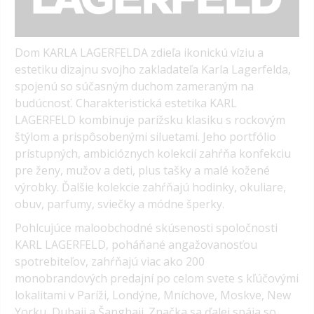
Dom KARLA LAGERFELDA zdieľa ikonickú víziu a
estetiku dizajnu svojho zakladateľa Karla Lagerfelda,
spojenú so súčasným duchom zameraným na
budúcnosť.
Charakteristická estetika KARL
LAGERFELD kombinuje parížsku klasiku s rockovým
štýlom a prispôsobenými siluetami. Jeho portfólio
prístupných, ambicióznych kolekcií zahŕňa konfekciu
pre ženy, mužov a deti, plus tašky a malé kožené
výrobky. Ďalšie kolekcie zahŕňajú hodinky, okuliare,
obuv, parfumy, sviečky a módne šperky.
Pohlcujúce maloobchodné skúsenosti spoločnosti
KARL LAGERFELD, poháňané angažovanosťou
spotrebiteľov, zahŕňajú viac ako 200
monobrandových predajní po celom svete s kľúčovými
lokalitami v Paríži, Londýne, Mníchove, Moskve, New
Yorku, Dubaji a Šanghaji. Značka sa ďalej spája so