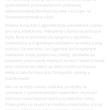
spotrebiteľmi prostredníctvom prémiovej
veľkoobchodnej distribučnej siete v Európe, na
Strednom východe a v Ázii.
Módna ikona Karl Lagerfeld bola celosvetovo známa
pre svoj ambiciózny, relevantný a špičkový prístup k
štýlu. Bola to prírodná sila spojená s tajomnou
osobnosťou a originálnym pohľadom na módu a pop
kultúru. Okrem toho, že Lagerfeld bol kreatívnym
riaditeľom svojej podpisovej značky, dohliadal na
kreatívne smerovanie módnych domov Chanel a Fendi.
Jeho vizionársky talent sa ďalej rozšíril za hranice
módy a zahŕňal ilustráciu, fotografiu, styling a
publikovanie.
Ako sa od tejto značky očakáva, produkty sú
vyrobené z vysokokvalitných materiálov, ktoré pri
šetrnom zaobchádzaní vydržia aj niekoľko rokov.
Práve preto sú skutočne vhodnou investíciou, a to aj