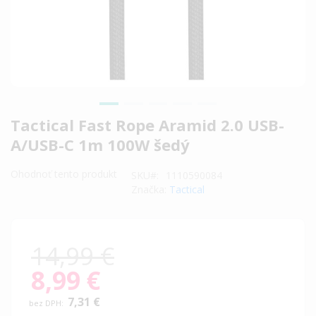
Preskočiť
Tactical Fast Rope Aramid 2.0 USB-
na
A/USB-C 1m 100W šedý
začiatok
galérie
Ohodnoť tento produkt
SKU
1110590084
obrázkov
Značka:
Tactical
14,99 €
8,99 €
Special
Price
7,31 €