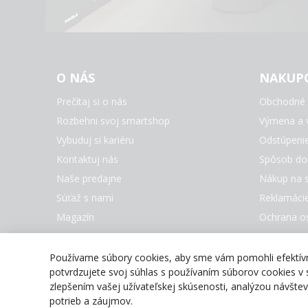
O NÁS
NAKUP
Prečítaj si o nás
Obchodné 
Rozbehni svoj smartshop
Výmena a v
Vybuduj si kariéru
Odstúpeni
Kontaktuj nás
Spôsob do
Naše predajne
Nákup na s
Súťaž s nami
Reklamáci
Magazín
Ochrana o
Nastaveni
Všetky zna
Používame súbory cookies, aby sme vám pomohli efektívne
potvrdzujete svoj súhlas s používaním súborov cookies v s
zlepšením vašej užívateľskej skúsenosti, analýzou návšt
potrieb a záujmov.