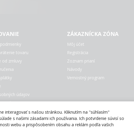
OVANIE
ZÁKAZNÍCKA ZÓNA
podmienky
Môj účet
rátenie tovaru
Registrácia
e od zmluvy
Zoznam prianí
ručenia
Návody
plátky
Vernostný program
e
sobných údajov
e Cookies
čky
 interagovať s našou stránkou. Kliknutím na "súhlasím"
úlade s našimi zásadami ich používania. Ich potvrdenie súvisí so
evnosti webu a prispôsobením obsahu a reklám podľa vašich