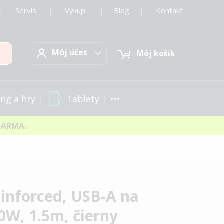
|
Servis
|
Výkup
|
Blog
|
Kontakt
Môj účet
Hľadať
Môj účet
Môj košík
Tablety
ng a hry
DARMA.
inforced, USB-A na
60W, 1.5m, čierny