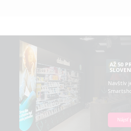
AŽ 50 P
SLOVEN
Navštív j
Smartsh