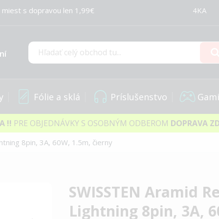
 miest s dopravou len 1,99€
4KA
ní
Hľadať
y
Fólie a sklá
Príslušenstvo
Gami
IA
!!
PRE OBJEDNÁVKY S OSOBNÝM ODBEROM
DOPRAVA Z
ning 8pin, 3A, 60W, 1.5m, čierny
SWISSTEN Aramid Re
Lightning 8pin, 3A, 