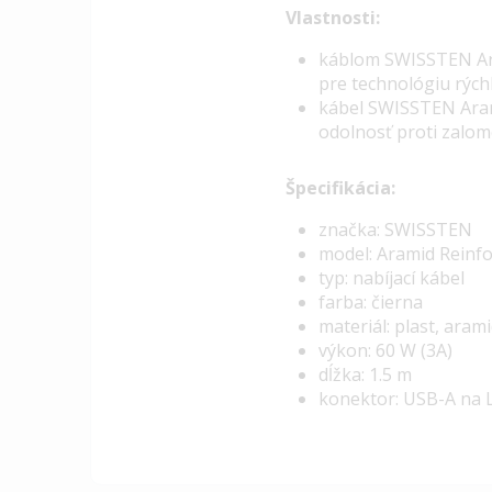
Vlastnosti:
k
áblom SWISSTEN Ara
pre technológiu rýc
kábel SWISSTEN Aram
odolnosť proti zalo
Špecifikácia:
značka: SWISSTEN
model: Aramid Reinf
typ: nabíjací kábel
farba: čierna
materiál: plast, aram
výkon: 60 W (3A)
dĺžka: 1.5 m
konektor: USB-A na 