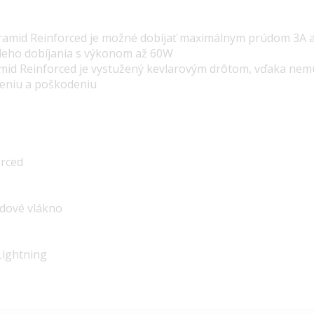
mid Reinforced je možné dobíjať maximálnym prúdom 3A a 
hleho dobíjania s výkonom až 60W
id Reinforced je vystužený kevlarovým drôtom, vďaka nem
meniu a poškodeniu
orced
idové vlákno
Lightning