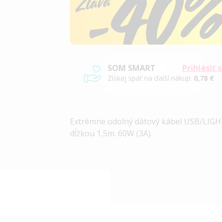
SOM SMART
Prihlásiť 
Získaj späť na ďalší nákup:
0,78 €
Extrémne odolný dátový kábel USB/LIG
dĺžkou 1,5m. 60W (3A).