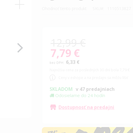
Ohodnoť tento produkt
SKU
1110513827
12,99 €
7,79 €
Special
Price
6,33 €
Najnižšia cena za posledných 30 dní bola 7,79 €
Ceny v eshope a na predajni sa môžu líšiť
SKLADOM
v 47 predajniach
Odosielame do 24 hodín
Dostupnosť na predajni