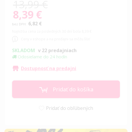
13,99 €
8,39 €
Special
Price
6,82 €
Najnižšia cena za posledných 30 dní bola 8,39 €
Ceny v eshope a na predajni sa môžu líšiť
SKLADOM
v 22 predajniach
Odosielame do 24 hodín
Dostupnosť na predajni
Pridať do košíka
Pridať do obľúbených