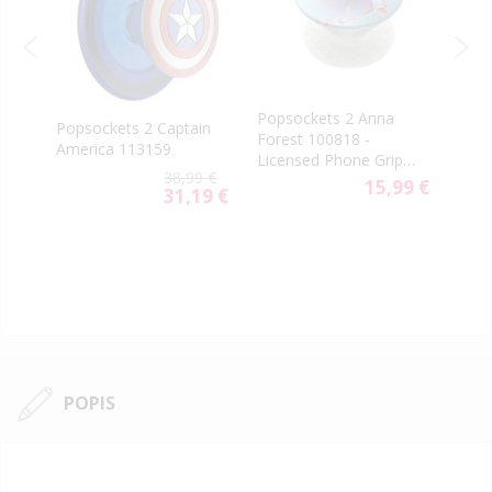
Popsockets 2 Anna
Pops
Popsockets 2 Captain
rn
Forest 100818 -
Grip
America 113159
Licensed Phone Grip
805
9 €
38,99 €
and Stand
15,99 €
31,19 €
Special
Price
POPIS