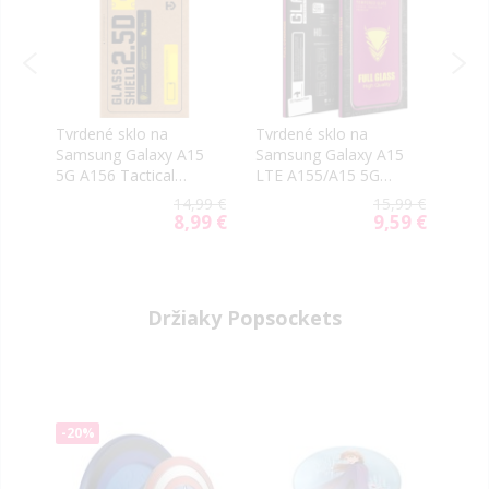
Tvrdené sklo na
Tvrdené sklo na
Tvrd
5
Samsung Galaxy A15
Samsung Galaxy A15
Sams
5G A156 Tactical
LTE A155/A15 5G
A15
vé
Shield 2.5D
A156 OG Premium
9 €
14,99 €
15,99 €
celotvárové čierne
9 €
8,99 €
9,59 €
al
Special
Special
Price
Price
Držiaky Popsockets
-20%