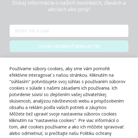
Získaj informácie o našich novinkách, zľavách a
akciách ako prvý!
CHCEM ODOBERAŤ NEWSLETTER
Zásady spracovania osobných údajov
Používame súbory cookies, aby sme vám pomohli
efektívne interagovať s našou stránkou. Kliknutím na
"súhlasím" potvrdzujete svoj súhlas s používaním súborov
cookies v súlade s našimi zásadami ich používania. Ich
potvrdenie súvisí so zlepšením vašej užívateľskej
O NÁS
skúsenosti, analýzou návštevnosti webu a prispôsobením
obsahu a reklám podľa vašich potrieb a záujmov.
Môžete tiež upraviť svoje nastavenia súborov cookies
NAKUPOVANIE
kliknutím na "nastavenia cookies". Pre viac informácií o
tom, aké cookies používame a ako ich môžete spravovať
ZÁKAZNÍCKA ZÓNA
alebo odmietnuť, si prečítajte našu Politiku ochrany