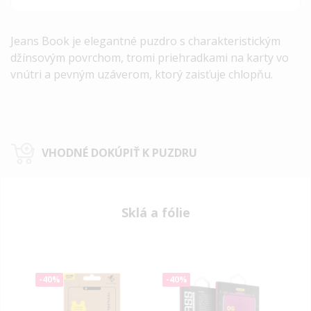
Jeans Book je elegantné puzdro s charakteristickým
džínsovým povrchom, tromi priehradkami na karty vo
vnútri a pevným uzáverom, ktorý zaisťuje chlopňu.
VHODNÉ DOKÚPIŤ K PUZDRU
Sklá a fólie
-40%
-40%
-50