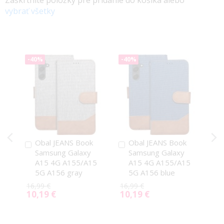
vybrať všetky
-40%
-40%
Obal JEANS Book
Obal JEANS Book
Pridať
Pridať
Samsung Galaxy
Samsung Galaxy
do
do
A15 4G A155/A15
A15 4G A155/A15
košíka
košíka
5G A156 gray
5G A156 blue
16,99 €
16,99 €
10,19 €
10,19 €
Special
Special
Price
Price